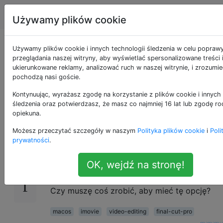
Apple
Tagi
Account
Używamy plików cookie
Czy można wysłać
Używamy plików cookie i innych technologii śledzenia w celu popraw
przeglądania naszej witryny, aby wyświetlać spersonalizowane treści 
ukierunkowane reklamy, analizować ruch w naszej witrynie, i zrozumie
projekt z iMovie 10.1
pochodzą nasi goście.
do Final Cut Pro 7.0?
Kontynuując, wyrażasz zgodę na korzystanie z plików cookie i innych 
śledzenia oraz potwierdzasz, że masz co najmniej 16 lat lub zgodę ro
opiekuna.
Możesz przeczytać szczegóły w naszym
Polityka plików cookie
i
Poli
Nie jestem pewien, ponieważ w menu Plik
1
prywatności
.
brakuje opcji „Wyślij film do Final Cut Pro”
niezależnie od projektu, który próbuję
OK, wejdź na stronę!
otworzyć.
Czy muszę coś zrobić, aby mieć tę opcję?
macos
imovie
video-editing
final-cut-pro