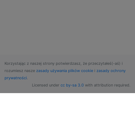
Korzystając z naszej strony potwierdzasz, że przeczytałeś(-aś) i
rozumiesz nasze
zasady używania plików cookie
i
zasady ochrony
prywatności
.
Licensed under
cc by-sa 3.0
with attribution required.