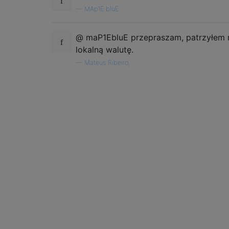
—
MAp1E bluE
@ maP1EbluE przepraszam, patrzyłem 
lokalną walutę.
—
Mateus Ribeiro,