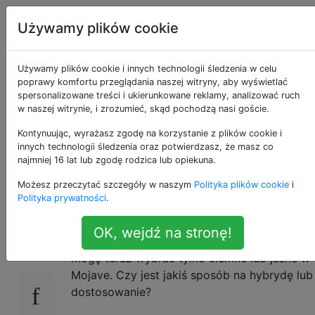
Apple
Tagi
Account
Używamy plików cookie
Jak uzyskać ciemny
Używamy plików cookie i innych technologii śledzenia w celu
poprawy komfortu przeglądania naszej witryny, aby wyświetlać
spersonalizowane treści i ukierunkowane reklamy, analizować ruch
pasek menu i
w naszej witrynie, i zrozumieć, skąd pochodzą nasi goście.
zadokować w trybie
Kontynuując, wyrażasz zgodę na korzystanie z plików cookie i
innych technologii śledzenia oraz potwierdzasz, że masz co
najmniej 16 lat lub zgodę rodzica lub opiekuna.
jasnym Mojave?
Możesz przeczytać szczegóły w naszym
Polityka plików cookie
i
Polityka prywatności
.
Wolę jasne okna z ciemnym paskiem menu
19
OK, wejdź na stronę!
jak w High Sierra. Wygląda jednak na to, że
mogę teraz wybrać tylko ciemne lub jasne w
Mojave. Czy jest jakiś sposób na hybrydę lub
dostosowanie?