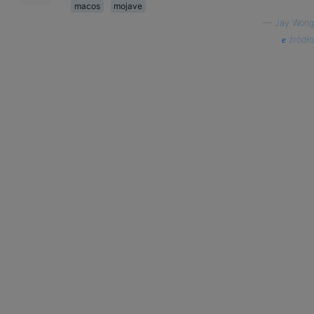
macos
mojave
—
Jay Wong
źródło