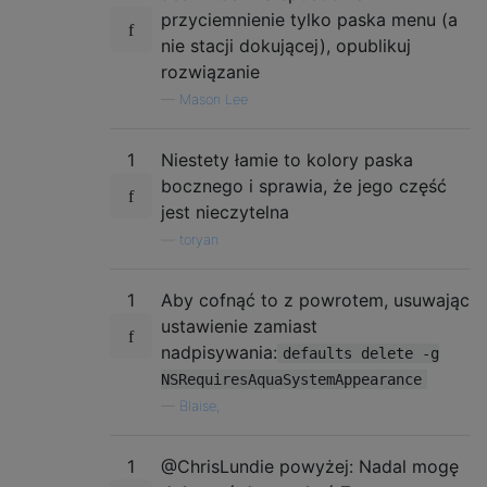
przyciemnienie tylko paska menu (a
nie stacji dokującej), opublikuj
rozwiązanie
—
Mason Lee
1
Niestety łamie to kolory paska
bocznego i sprawia, że ​​jego część
jest nieczytelna
—
toryan
1
Aby cofnąć to z powrotem, usuwając
ustawienie zamiast
nadpisywania:
defaults delete -g
NSRequiresAquaSystemAppearance
—
Blaise,
1
@ChrisLundie powyżej: Nadal mogę