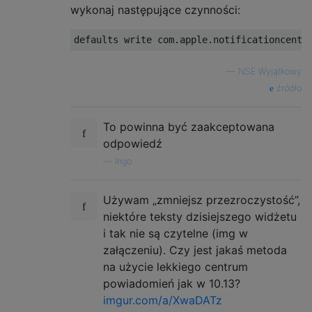
wykonaj następujące czynności:
—
NSE Wyjątkowy
źródło
To powinna być zaakceptowana
odpowiedź
—
lngo
Używam „zmniejsz przezroczystość”,
niektóre teksty dzisiejszego widżetu
i tak nie są czytelne (img w
załączeniu). Czy jest jakaś metoda
na użycie lekkiego centrum
powiadomień jak w 10.13?
imgur.com/a/XwaDATz