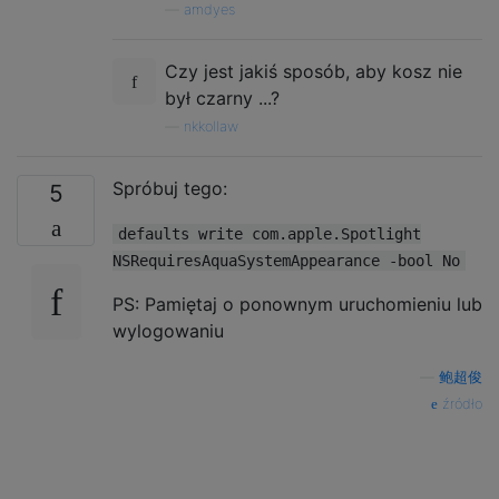
—
amdyes
Czy jest jakiś sposób, aby kosz nie
był czarny ...?
—
nkkollaw
Spróbuj tego:
5
defaults write com.apple.Spotlight
NSRequiresAquaSystemAppearance -bool No
PS: Pamiętaj o ponownym uruchomieniu lub
wylogowaniu
—
鲍超俊
źródło