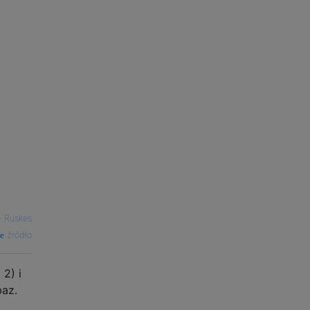
—
Ruskes
źródło
2) i
baz.