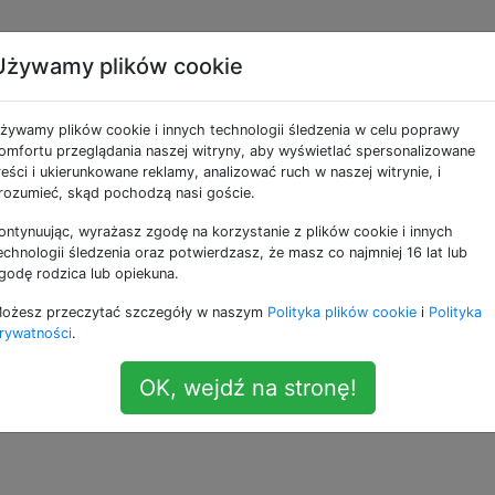
Używamy plików cookie
acbooki mają port
żywamy plików cookie i innych technologii śledzenia w celu poprawy
omfortu przeglądania naszej witryny, aby wyświetlać spersonalizowane
reści i ukierunkowane reklamy, analizować ruch w naszej witrynie, i
rozumieć, skąd pochodzą nasi goście.
ontynuując, wyrażasz zgodę na korzystanie z plików cookie i innych
lnej konferencji i chcę, aby wszyscy mówcy mogli podłą
echnologii śledzenia oraz potwierdzasz, że masz co najmniej 16 lat lub
ość laptopów ma port HDMI, jest on wyraźnie nieobecny 
godę rodzica lub opiekuna.
ożesz przeczytać szczegóły w naszym
Polityka plików cookie
i
Polityka
rywatności
.
uję, że w każdym pokoju jest adapter Thunderbolt-HDMI, cz
 Czy są też Macbooki, które nie mają portu Thunderbolt?
OK, wejdź na stronę!
rbolt-display
—