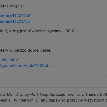
ietne zdjęcia:
m/en-us/HT207443
m/en-us/HT201736
t 3, który jest również nazywany USB-C
ptery w bardzo dobrej cenie.
rch/index?
Type_uFilter=Apple%20Cables
ów Mini Display-Port (współpracuje również z Thunderbolt 
ież z Thunderbolt 3), aby zapewnić pokrycie wszystkich 