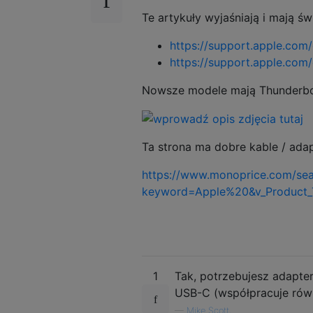
Te artykuły wyjaśniają i mają św
https://support.apple.co
https://support.apple.co
Nowsze modele mają Thunderbol
Ta strona ma dobre kable / ada
https://www.monoprice.com/sea
keyword=Apple%20&v_Product_
1
Tak, potrzebujesz adapter
USB-C (współpracuje równ
—
Mike Scott,