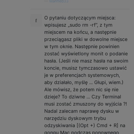
—
Manfred33
O pytaniu dotyczącym miejsca:
wpisujesz „sudo rm -rf”, z tym
miejscem na końcu, a następnie
przeciągasz pliki w dowolne miejsce
w tym oknie. Następnie powinien
zostać wyświetlony monit o podanie
hasła. (Jeśli nie masz hasła na swoim
koncie, musisz tymczasowo ustawić
je w preferencjach systemowych,
aby działało, myślę ... Głupi, wiem.)
Ale mówisz, że potem nic się nie
dzieje? To dziwne ... Czy Terminal
musi zostać zmuszony do wyjścia ?!
Nadal zalecam naprawę dysku w
narzędziu dyskowym trybu
odzyskiwania [(Opt +) Cmd + R] na
gongu Mac podczas ponownego