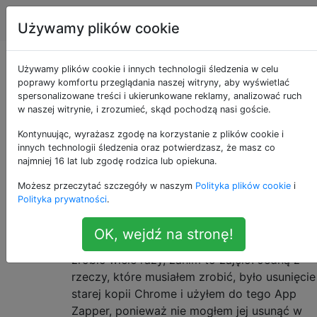
Apple
Tagi
Account
Używamy plików cookie
Pliki utknęły w koszu
Używamy plików cookie i innych technologii śledzenia w celu
poprawy komfortu przeglądania naszej witryny, aby wyświetlać
spersonalizowane treści i ukierunkowane reklamy, analizować ruch
w naszej witrynie, i zrozumieć, skąd pochodzą nasi goście.
Niedawno musiałem ponownie zainstalować
1
Kontynuując, wyrażasz zgodę na korzystanie z plików cookie i
system operacyjny na moim MBP. Po
innych technologii śledzenia oraz potwierdzasz, że masz co
ponownej instalacji próbowałem otworzyć
najmniej 16 lat lub zgodę rodzica lub opiekuna.
Chrome, ale nie można go otworzyć ...
Możesz przeczytać szczegóły w naszym
Polityka plików cookie
i
Zapomniałem komunikatu o błędzie. To było
Polityka prywatności
.
tak, jakby brakowało pliku lub coś takiego.
Więc próbowałem go ponownie zainstalować
OK, wejdź na stronę!
i to też była trudność, ponieważ musiałem to
zrobić wiele razy, zanim to zajęło. Jedną z
rzeczy, które musiałem zrobić, było usunięcie
starej kopii Chrome i użyłem do tego App
Zapper, ponieważ nie mogłem jej usunąć w