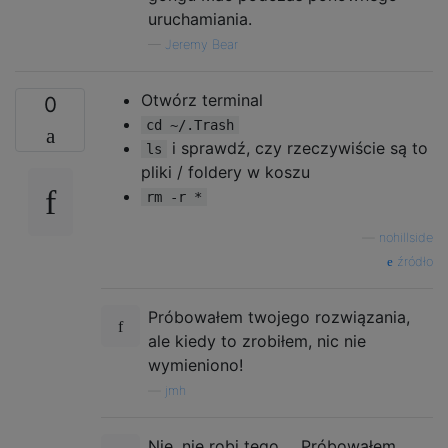
uruchamiania.
—
Jeremy Bear
Otwórz terminal
0
cd ~/.Trash
i sprawdź, czy rzeczywiście są to
ls
pliki / foldery w koszu
rm -r *
—
nohillside
źródło
Próbowałem twojego rozwiązania,
ale kiedy to zrobiłem, nic nie
wymieniono!
—
jmh
Nie, nie robi tego ... Próbowałem