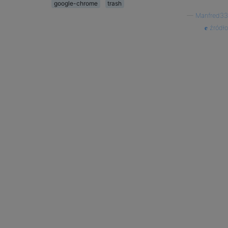
google-chrome
trash
—
Manfred33
źródło