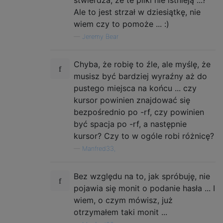
stwierdza, że ​​te pliki nie istnieją ...?
Ale to jest strzał w dziesiątkę, nie
wiem czy to pomoże ... :)
—
Jeremy Bear
Chyba, że ​​robię to źle, ale myślę, że
musisz być bardziej wyraźny aż do
pustego miejsca na końcu ... czy
kursor powinien znajdować się
bezpośrednio po -rf, czy powinien
być spacja po -rf, a następnie
kursor? Czy to w ogóle robi różnicę?
—
Manfred33,
Bez względu na to, jak spróbuję, nie
pojawia się monit o podanie hasła ... I
wiem, o czym mówisz, już
otrzymałem taki monit ...