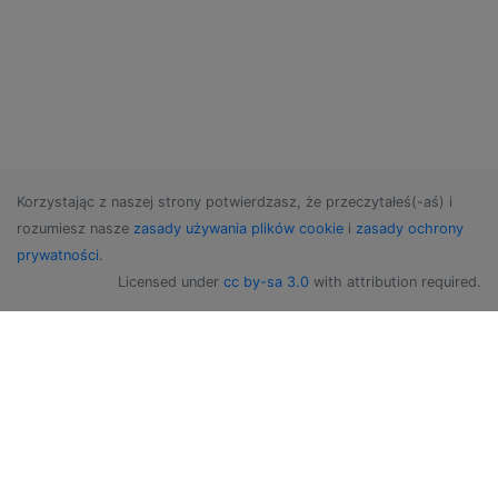
Korzystając z naszej strony potwierdzasz, że przeczytałeś(-aś) i
rozumiesz nasze
zasady używania plików cookie
i
zasady ochrony
prywatności
.
Licensed under
cc by-sa 3.0
with attribution required.