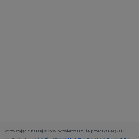
Korzystając z naszej strony potwierdzasz, że przeczytałeś(-aś) i
rozumiesz nasze
zasady używania plików cookie
i
zasady ochrony