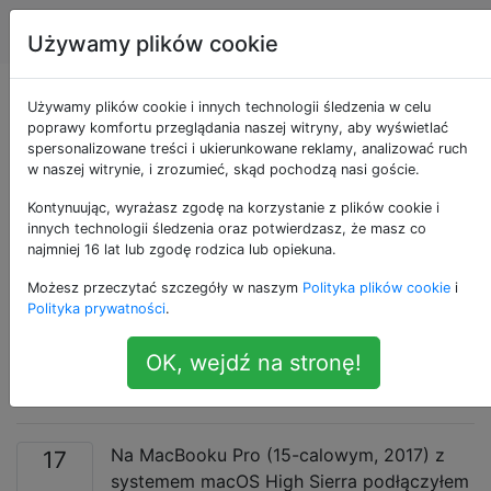
Apple
Tagi
Account
Używamy plików cookie
Image Capture
Używamy plików cookie i innych technologii śledzenia w celu
poprawy komfortu przeglądania naszej witryny, aby wyświetlać
spersonalizowane treści i ukierunkowane reklamy, analizować ruch
zajmuje dużo czasu,
w naszej witrynie, i zrozumieć, skąd pochodzą nasi goście.
aby importować i
Kontynuując, wyrażasz zgodę na korzystanie z plików cookie i
innych technologii śledzenia oraz potwierdzasz, że masz co
najmniej 16 lat lub zgodę rodzica lub opiekuna.
konwertować zdjęcia
Możesz przeczytać szczegóły w naszym
Polityka plików cookie
i
i filmy z iPhone'a na
Polityka prywatności
.
OK, wejdź na stronę!
MacBooka
Na MacBooku Pro (15-calowym, 2017) z
17
systemem macOS High Sierra podłączyłem