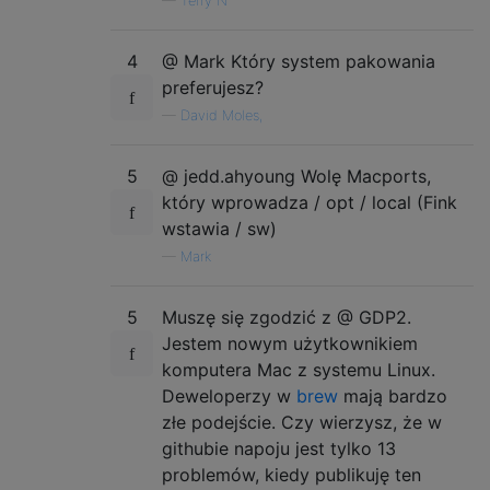
—
Terry N
4
@ Mark Który system pakowania
preferujesz?
—
David Moles,
5
@ jedd.ahyoung Wolę Macports,
który wprowadza / opt / local (Fink
wstawia / sw)
—
Mark
5
Muszę się zgodzić z @ GDP2.
Jestem nowym użytkownikiem
komputera Mac z systemu Linux.
Deweloperzy w
brew
mają bardzo
złe podejście. Czy wierzysz, że w
githubie napoju jest tylko 13
problemów, kiedy publikuję ten