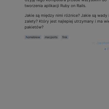
tworzenia aplikacji Ruby on Rails.
Jakie są między nimi różnice? Jakie są wady 
zalety? Który jest najlepiej utrzymany i ma wi
pakietów?
homebrew
macports
fink
—
JoaoHor
ź