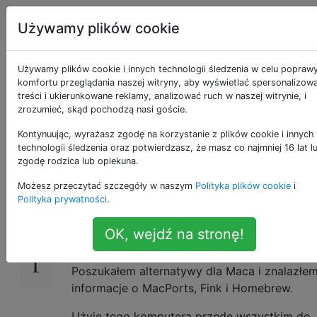
Apple
Tagi
Account
Używamy plików cookie
Jakie są zalety i
Używamy plików cookie i innych technologii śledzenia w celu popraw
komfortu przeglądania naszej witryny, aby wyświetlać spersonalizow
treści i ukierunkowane reklamy, analizować ruch w naszej witrynie, i
wady MacPorts, Fink
zrozumieć, skąd pochodzą nasi goście.
i Homebrew?
Kontynuując, wyrażasz zgodę na korzystanie z plików cookie i innych
technologii śledzenia oraz potwierdzasz, że masz co najmniej 16 lat l
zgodę rodzica lub opiekuna.
Możesz przeczytać szczegóły w naszym
Polityka plików cookie
i
Właśnie migruję z Ubuntu Linux na Maca,
154
Polityka prywatności
.
wszystko jest nowe i uczę się wielu rzeczy.
OK, wejdź na stronę!
W systemie Linux miałem doskonałą apt-get 
zarządzania pakietami oprogramowania.
Poszukałem alternatywy dla Maca i znalazłe
informacje o MacPorts, Fink i Homebrew.
Użyję tego komputera przede wszystkim do