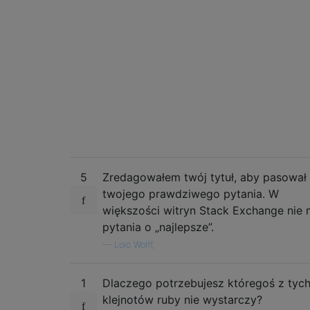
5
Zredagowałem twój tytuł, aby pasował
twojego prawdziwego pytania. W
większości witryn Stack Exchange nie
pytania o „najlepsze”.
—
Loïc Wolff,
1
Dlaczego potrzebujesz któregoś z tyc
klejnotów ruby ​​nie wystarczy?