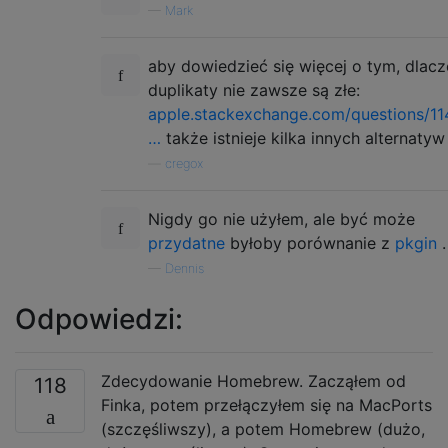
—
Mark
aby dowiedzieć się więcej o tym, dlac
duplikaty nie zawsze są złe:
apple.stackexchange.com/questions/11
…
także istnieje kilka innych alternatyw
—
cregox
Nigdy go nie użyłem, ale być może
przydatne
byłoby porównanie z
pkgin
.
—
Dennis
Odpowiedzi:
Zdecydowanie Homebrew. Zacząłem od
118
Finka, potem przełączyłem się na MacPorts
(szczęśliwszy), a potem Homebrew (dużo,