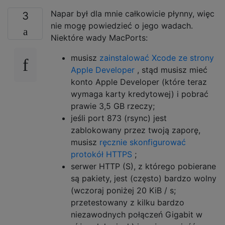
Napar był dla mnie całkowicie płynny, więc
3
nie mogę powiedzieć o jego wadach.
Niektóre wady MacPorts:
musisz
zainstalować Xcode ze strony
Apple Developer
, stąd musisz mieć
konto Apple Developer (które teraz
wymaga karty kredytowej) i pobrać
prawie 3,5 GB rzeczy;
jeśli port 873 (rsync) jest
zablokowany przez twoją zaporę,
musisz
ręcznie skonfigurować
protokół HTTPS
;
serwer HTTP (S), z którego pobierane
są pakiety, jest (często) bardzo wolny
(wczoraj poniżej 20 KiB / s;
przetestowany z kilku bardzo
niezawodnych połączeń Gigabit w