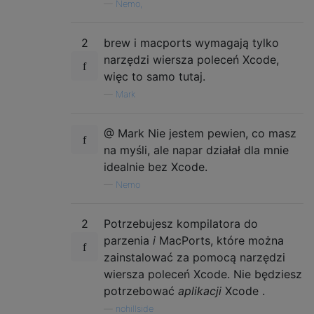
—
Nemo,
2
brew i macports wymagają tylko
narzędzi wiersza poleceń Xcode,
więc to samo tutaj.
—
Mark
@ Mark Nie jestem pewien, co masz
na myśli, ale napar działał dla mnie
idealnie bez Xcode.
—
Nemo
2
Potrzebujesz kompilatora do
parzenia
i
MacPorts, które można
zainstalować za pomocą narzędzi
wiersza poleceń Xcode. Nie będziesz
potrzebować
aplikacji
Xcode .
—
nohillside