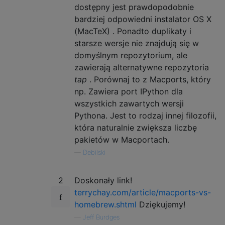
dostępny jest prawdopodobnie
bardziej odpowiedni instalator OS X
(MacTeX) . Ponadto duplikaty i
starsze wersje nie znajdują się w
domyślnym repozytorium, ale
zawierają alternatywne repozytoria
tap
. Porównaj to z Macports, który
np. Zawiera port IPython dla
wszystkich zawartych wersji
Pythona. Jest to rodzaj innej filozofii,
która naturalnie zwiększa liczbę
pakietów w Macportach.
—
Debilski
2
Doskonały link!
terrychay.com/article/macports-vs-
homebrew.shtml
Dziękujemy!
—
Jeff Burdges