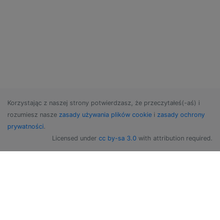
Korzystając z naszej strony potwierdzasz, że przeczytałeś(-aś) i
rozumiesz nasze
zasady używania plików cookie
i
zasady ochrony
prywatności
.
Licensed under
cc by-sa 3.0
with attribution required.