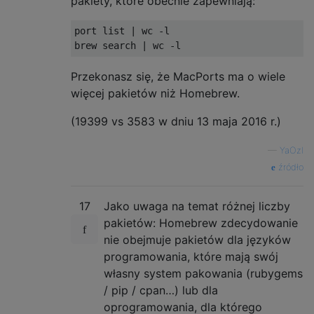
pakiety, które obecnie zapewniają:
port list | wc -l

Przekonasz się, że MacPorts ma o wiele
więcej pakietów niż Homebrew.
(19399 vs 3583 w dniu 13 maja 2016 r.)
—
YaOzI
źródło
17
Jako uwaga na temat różnej liczby
pakietów: Homebrew zdecydowanie
nie obejmuje pakietów dla języków
programowania, które mają swój
własny system pakowania (rubygems
/ pip / cpan…) lub dla
oprogramowania, dla którego