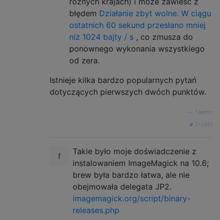
różnych krajach) i może zawieść z
błędem
Działanie zbyt wolne. W ciągu
ostatnich 60 sekund przesłano mniej
niż 1024 bajty / s
, co zmusza do
ponownego wykonania wszystkiego
od zera.
Istnieje kilka bardzo popularnych pytań
dotyczących pierwszych dwóch punktów.
—
Nemo
źródło
Takie było moje doświadczenie z
instalowaniem ImageMagick na 10.6;
brew była bardzo łatwa, ale nie
obejmowała delegata JP2.
imagemagick.org/script/binary-
releases.php