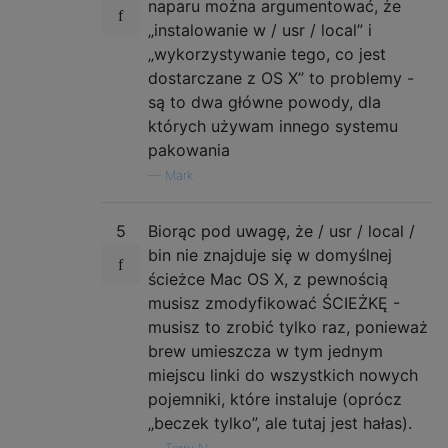
naparu można argumentować, że
„instalowanie w / usr / local” i
„wykorzystywanie tego, co jest
dostarczane z OS X” to problemy -
są to dwa główne powody, dla
których używam innego systemu
pakowania
—
Mark
5
Biorąc pod uwagę, że / usr / local /
bin nie znajduje się w domyślnej
ścieżce Mac OS X, z pewnością
musisz zmodyfikować ŚCIEŻKĘ -
musisz to zrobić tylko raz, ponieważ
brew umieszcza w tym jednym
miejscu linki do wszystkich nowych
pojemniki, które instaluje (oprócz
„beczek tylko”, ale tutaj jest hałas).