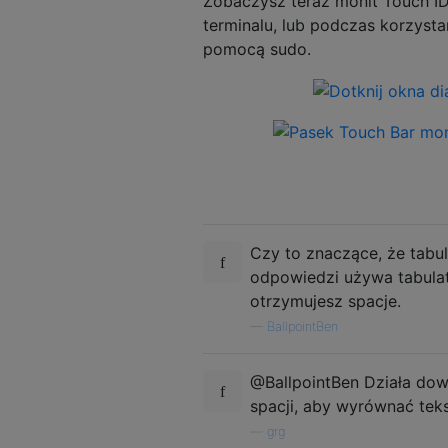
Zobaczysz teraz monit Touch ID
terminalu, lub podczas korzysta
pomocą sudo.
Czy to znaczące, że tabul
odpowiedzi używa tabulat
otrzymujesz spacje.
—
BallpointBen
@BallpointBen Działa dowo
spacji, aby wyrównać teks
—
grg