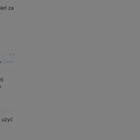
ień za
—
grg
źródło
ej
w
z użyć