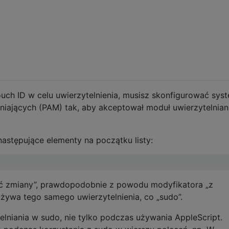
ch ID w celu uwierzytelnienia, musisz skonfigurować sys
iających (PAM) tak, aby akceptował moduł uwierzytelnian
następujące elementy na początku listy:
ć zmiany”, prawdopodobnie z powodu modyfikatora „z
używa tego samego uwierzytelnienia, co „sudo”.
elniania w sudo, nie tylko podczas używania AppleScript.