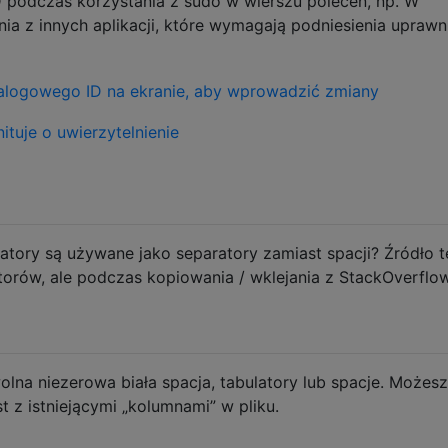
 podczas korzystania z sudo w wierszu poleceń, np. W
nia z innych aplikacji, które wymagają podniesienia uprawn
atory są używane jako separatory zamiast spacji? Źródło t
orów, ale podczas kopiowania / wklejania z StackOverflo
lna niezerowa biała spacja, tabulatory lub spacje. Możes
t z istniejącymi „kolumnami” w pliku.