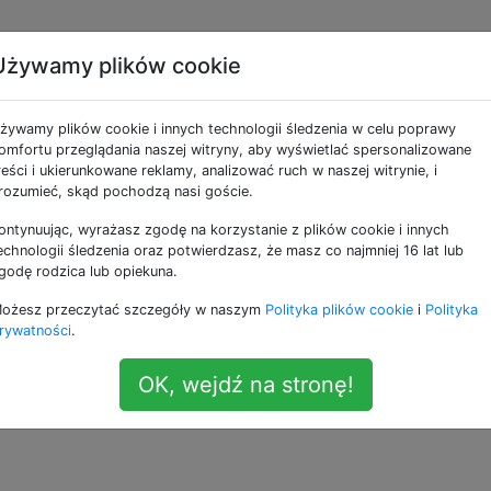
Używamy plików cookie
„chce wprowadzić zmian
żywamy plików cookie i innych technologii śledzenia w celu poprawy
omfortu przeglądania naszej witryny, aby wyświetlać spersonalizowane
reści i ukierunkowane reklamy, analizować ruch w naszej witrynie, i
takich wiadomości?
rozumieć, skąd pochodzą nasi goście.
ontynuując, wyrażasz zgodę na korzystanie z plików cookie i innych
echnologii śledzenia oraz potwierdzasz, że masz co najmniej 16 lat lub
godę rodzica lub opiekuna.
ożesz przeczytać szczegóły w naszym
Polityka plików cookie
i
Polityka
rywatności
.
OK, wejdź na stronę!