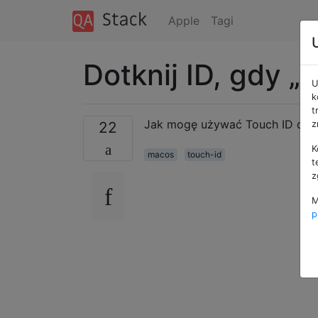
Apple
Tagi
Dotknij ID, gdy 
U
k
t
Jak mogę używać Touch ID do 
22
z
K
macos
touch-id
t
z
M
p