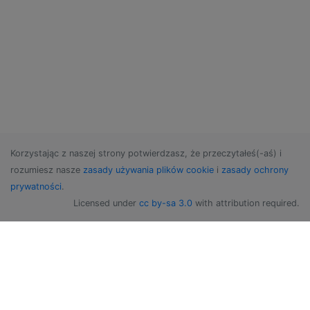
Korzystając z naszej strony potwierdzasz, że przeczytałeś(-aś) i
rozumiesz nasze
zasady używania plików cookie
i
zasady ochrony
prywatności
.
Licensed under
cc by-sa 3.0
with attribution required.