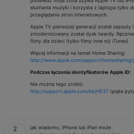
ponieważ moja żona używa Apple TV lub iPh
słuchania muzyki i korzysta z laptopa tylko d
przeglądania stron internetowych.
Apple TV pierwszej generacji został zepsuty i
zmodernizowany został dysk twardy. Ręcznie
filmy dla dzieci (tylko filmy inne niż iTunes).
Więcej informacji na temat Home Sharing:
http://www.apple.com/support/homesharing/g
Podczas łączenia identyfikatorów Apple ID:
Nie można tego zrobić:
http://support.apple.com/kb/HE37
(piąte pyta
jak wiadomo, iPhone lub iPad może
2