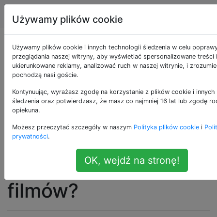
Apple
Tagi
Account
Używamy plików cookie
W jaki sposób
Używamy plików cookie i innych technologii śledzenia w celu popraw
przeglądania naszej witryny, aby wyświetlać spersonalizowane treści 
ukierunkowane reklamy, analizować ruch w naszej witrynie, i zrozumie
rodzina z wieloma
pochodzą nasi goście.
urządzeniami i
Kontynuując, wyrażasz zgodę na korzystanie z plików cookie i innych 
śledzenia oraz potwierdzasz, że masz co najmniej 16 lat lub zgodę ro
opiekuna.
wieloma laptopami
Możesz przeczytać szczegóły w naszym
Polityka plików cookie
i
Poli
udostępnia kopie
prywatności
.
OK, wejdź na stronę!
muzyki i cyfrowych
filmów?