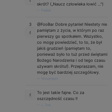
skrót? („Naucz człowieka łowić ...”)
—
FooBar
3
@FooBar Dobre pytanie! Niestety nie
pamiętam z życia, w którym po raz
pierwszy go spotkałem. Wszystko,
co mogę powiedzieć, to to, że był
jakiś grudzień (pamiętam to,
ponieważ było to tuż przed świętami
Bożego Narodzenia i od tego czasu
używam skrótu!). Przepraszam, nie
mogę być bardziej szczegółowy.
—
Monomeeth
To jest takie fajne. Co za
oszczędność czasu !!
—
J. Doe,