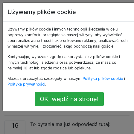
Apple
Tagi
Account
Używamy plików cookie
Czy istnieje skrót
Używamy plików cookie i innych technologii śledzenia w celu
poprawy komfortu przeglądania naszej witryny, aby wyświetlać
spersonalizowane treści i ukierunkowane reklamy, analizować ruch
klawiaturowy do
w naszej witrynie, i zrozumieć, skąd pochodzą nasi goście.
włączania /
Kontynuując, wyrażasz zgodę na korzystanie z plików cookie i
innych technologii śledzenia oraz potwierdzasz, że masz co
najmniej 16 lat lub zgodę rodzica lub opiekuna.
wyłączania ukrytych
Możesz przeczytać szczegóły w naszym
Polityka plików cookie
i
plików w Finderze?
Polityka prywatności
.
OK, wejdź na stronę!
[duplikować]
To pytanie ma już odpowiedź tutaj:
16