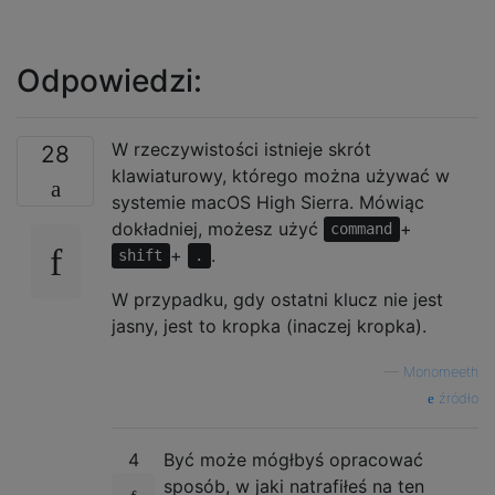
Odpowiedzi:
W rzeczywistości istnieje skrót
28
klawiaturowy, którego można używać w
systemie macOS High Sierra. Mówiąc
dokładniej, możesz użyć
+
command
+
.
shift
.
W przypadku, gdy ostatni klucz nie jest
jasny, jest to kropka (inaczej kropka).
—
Monomeeth
źródło
4
Być może mógłbyś opracować
sposób, w jaki natrafiłeś na ten