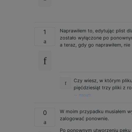
Naprawiłem to, edytując plist d
1
zostało wyłączone po ponownym 
a teraz, gdy go naprawiłem, nie
Czy wiesz, w którym pliku
pięćdziesiąt trzy pliki z r
—
msouth
W moim przypadku musiałem wyr
0
zalogować ponownie.
Po ponownym utworzeniu pęku k