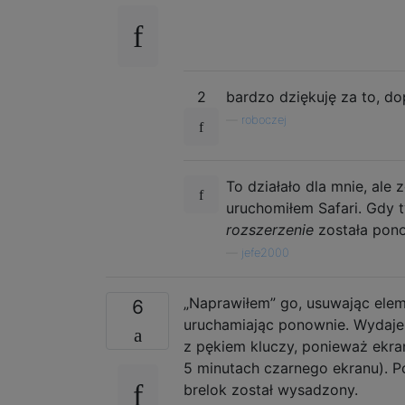
2
bardzo dziękuję za to, d
—
roboczej
To działało dla mnie, ale
uruchomiłem Safari. Gdy 
rozszerzenie
została pon
—
jefe2000
„Naprawiłem” go, usuwając eleme
6
uruchamiając ponownie. Wydaje 
z pękiem kluczy, ponieważ ekra
5 minutach czarnego ekranu). Po
brelok został wysadzony.