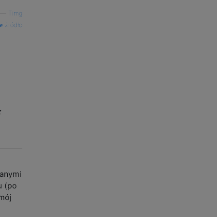
—
Timg
źródło
z
zanymi
u (po
 mój