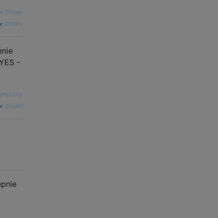
ve Moser
źródło
enie
 YES -
rytyczny
źródło
ępnie