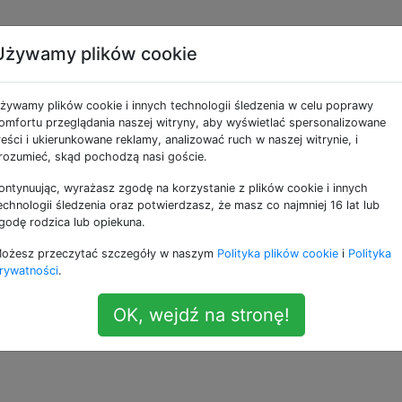
Używamy plików cookie
czyć opcji „wyłącz
żywamy plików cookie i innych technologii śledzenia w celu poprawy
menu Safari Develop
omfortu przeglądania naszej witryny, aby wyświetlać spersonalizowane
reści i ukierunkowane reklamy, analizować ruch w naszej witrynie, i
rozumieć, skąd pochodzą nasi goście.
ontynuując, wyrażasz zgodę na korzystanie z plików cookie i innych
4 moje rozszerzenia w Safari zostały wyłączone. Karta
echnologii śledzenia oraz potwierdzasz, że masz co najmniej 16 lat lub
ri mówi „Rozszerzenia można włączyć w menu Programowani
godę rodzica lub opiekuna.
pcję „wyłącz rozszerzenia” w menu programisty, nic się n
ożesz przeczytać szczegóły w naszym
Polityka plików cookie
i
Polityka
rywatności
.
tensions
—
Ste
OK, wejdź na stronę!