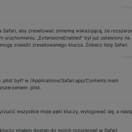
—
Ste
la Safari, aby zresetować zmienną wskazującą, że rozszerz
uruchomieniu. „ExtensionsEnabled” był już ustawiony na
 mogę znaleźć zresetowanego klucza. Zobacz listę Safari.
—
Diak
 .plist był? w /Applications/Safari.app/Contents mam
ozszerzeniem .plist.
zucić wszystkie moje pęki kluczy, wylogować się, a nast
luczy miałem dostęp do moich rozszerzeń w Safari.