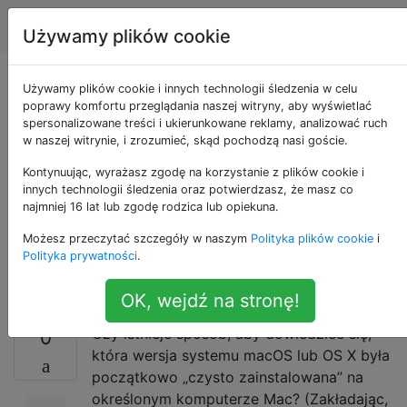
Apple
Tagi
Account
Używamy plików cookie
Jak poznać wersję
Używamy plików cookie i innych technologii śledzenia w celu
poprawy komfortu przeglądania naszej witryny, aby wyświetlać
spersonalizowane treści i ukierunkowane reklamy, analizować ruch
systemu macOS
w naszej witrynie, i zrozumieć, skąd pochodzą nasi goście.
używaną do
Kontynuując, wyrażasz zgodę na korzystanie z plików cookie i
innych technologii śledzenia oraz potwierdzasz, że masz co
najmniej 16 lat lub zgodę rodzica lub opiekuna.
najnowszej czystej
Możesz przeczytać szczegóły w naszym
Polityka plików cookie
i
instalacji?
Polityka prywatności
.
OK, wejdź na stronę!
Czy istnieje sposób, aby dowiedzieć się,
0
która wersja systemu macOS lub OS X była
początkowo „czysto zainstalowana” na
określonym komputerze Mac? (Zakładając,