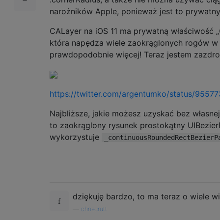
narożników Apple, ponieważ jest to prywatny 
CALayer na iOS 11 ma prywatną właściwość „
która napędza wiele zaokrąglonych rogów w 
prawdopodobnie więcej! Teraz jestem zazdro
https://twitter.com/argentumko/status/955
Najbliższe, jakie możesz uzyskać bez własnej
to zaokrąglony rysunek prostokątny UIBezier
wykorzystuje
_continuousRoundedRectBezierP
dziękuję bardzo, to ma teraz o wiele w
—
chriscrutt