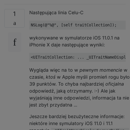
Następująca linia Celu-C
1
NSLog
(@
"%@"
,
[
self traitCollection
]);
wykonywane w symulatorze iOS 11.0.1 na
iPhonie X daje następujące wyniki:
Wygląda więc na to w
pewnym momencie
w
czasie,
ktoś
w Apple myśli promień rogu było
39 punktów. To chyba najbardziej
oficjalna
odpowiedź, jaką otrzymamy. :-) Ale jak
wyjaśniają inne odpowiedzi, informacja ta nie
jest zbyt przydatna ...
Jeszcze bardziej bezużyteczne informacje:
niektóre inne symulatory iOS 11.0 i 11.1