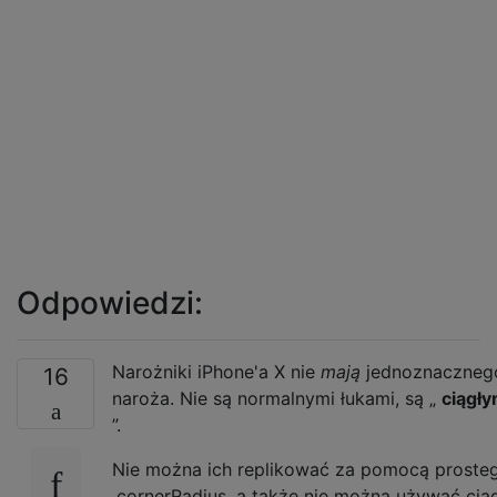
Odpowiedzi:
Narożniki iPhone'a X nie
mają
jednoznacznego
16
naroża. Nie są normalnymi łukami, są „
ciągły
”.
Nie można ich replikować za pomocą prosteg
.cornerRadius, a także nie można używać cią