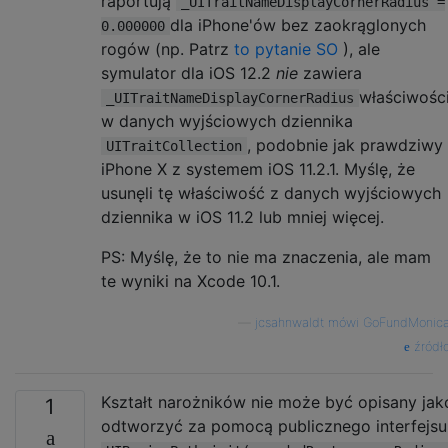
raportują
_UITraitNameDisplayCornerRadius =
dla iPhone'ów bez zaokrąglonych
0.000000
rogów (np. Patrz
to pytanie SO
), ale
symulator dla iOS 12.2
nie
zawiera
właściwośc
_UITraitNameDisplayCornerRadius
w danych wyjściowych dziennika
, podobnie jak prawdziwy
UITraitCollection
iPhone X z systemem iOS 11.2.1. Myślę, że
usunęli tę właściwość z danych wyjściowych
dziennika w iOS 11.2 lub mniej więcej.
PS: Myślę, że to nie ma znaczenia, ale mam
te wyniki na Xcode 10.1.
—
jcsahnwaldt mówi GoFundMonic
źródł
Kształt narożników nie może być opisany jak
1
odtworzyć za pomocą publicznego interfejsu 