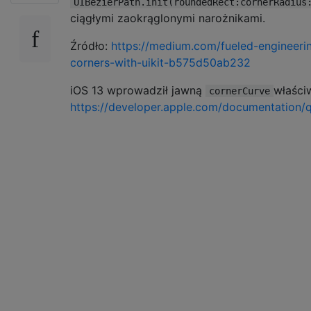
UIBezierPath.init(roundedRect:cornerRadius
ciągłymi zaokrąglonymi narożnikami.
Źródło:
https://medium.com/fueled-engineeri
corners-with-uikit-b575d50ab232
iOS 13 wprowadził jawną
właści
cornerCurve
https://developer.apple.com/documentation/