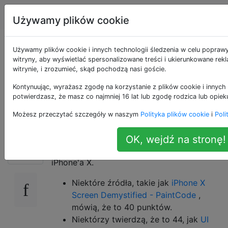
Apple
Tagi
Account
Używamy plików cookie
Jaki jest ostateczny
Używamy plików cookie i innych technologii śledzenia w celu popraw
witryny, aby wyświetlać spersonalizowane treści i ukierunkowane rek
witrynie, i zrozumieć, skąd pochodzą nasi goście.
promień narożny
Kontynuując, wyrażasz zgodę na korzystanie z plików cookie i innych 
iPhone'a X?
potwierdzasz, że masz co najmniej 16 lat lub zgodę rodzica lub opiek
Możesz przeczytać szczegóły w naszym
Polityka plików cookie
i
Poli
Eksperymentowałem i nie znalazłem żadnego
OK, wejdź na stronę!
10
rozstrzygającego promienia narożnika dla
iPhone'a X.
Niektóre źródła, takie jak
iPhone X
Screen Demystified - PaintCode
,
mówią, że to 40 punktów.
Niektórzy twierdzą, że to 44, jak
UI