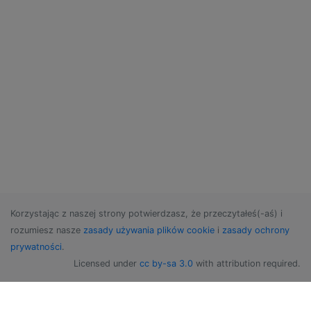
Korzystając z naszej strony potwierdzasz, że przeczytałeś(-aś) i
rozumiesz nasze
zasady używania plików cookie
i
zasady ochrony
prywatności
.
Licensed under
cc by-sa 3.0
with attribution required.