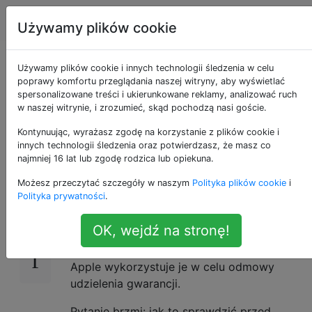
Apple
Tagi
Account
Używamy plików cookie
Jak dowiedzieć się,
Używamy plików cookie i innych technologii śledzenia w celu
poprawy komfortu przeglądania naszej witryny, aby wyświetlać
spersonalizowane treści i ukierunkowane reklamy, analizować ruch
czy Twój iPhone
w naszej witrynie, i zrozumieć, skąd pochodzą nasi goście.
kiedykolwiek zmokł?
Kontynuując, wyrażasz zgodę na korzystanie z plików cookie i
innych technologii śledzenia oraz potwierdzasz, że masz co
najmniej 16 lat lub zgodę rodzica lub opiekuna.
Możesz przeczytać szczegóły w naszym
Polityka plików cookie
i
Wiem, że iPhone ma kilka wewnętrznych
24
Polityka prywatności
.
czujników, których można użyć do
sprawdzenia, czy urządzenie kiedykolwiek
OK, wejdź na stronę!
zmokło.
Apple wykorzystuje je w celu odmowy
udzielenia gwarancji.
Pytanie brzmi: jak to sprawdzić przed