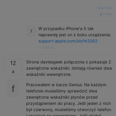
—
Max Ried
źródło
W przypadku iPhone'a 5 tak
naprawdę jest on z boku urządzenia:
support.apple.com/kb/ht3302
—
SSH To
Strona daviesgeek połączona z pokazuje 2
12
zewnętrzne wskaźniki. Istnieją również dwa
wskaźniki wewnętrzne.
Pracowałem w barze Genius. Na każdym
telefonie musieliśmy sprawdzić dwa
zewnętrzne wskaźniki płynów przed
przystąpieniem do pracy. Jeśli jeden z nich
był czerwony, musieliśmy otworzyć telefon
i spojrzeć na wewnętrzne. Jeśli miałeś