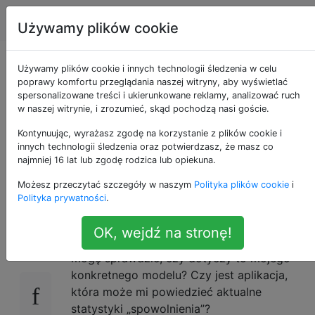
Apple
Tagi
Account
Używamy plików cookie
Jak mogę sprawdzić,
Używamy plików cookie i innych technologii śledzenia w celu
poprawy komfortu przeglądania naszej witryny, aby wyświetlać
spersonalizowane treści i ukierunkowane reklamy, analizować ruch
czy Apple spowalnia
w naszej witrynie, i zrozumieć, skąd pochodzą nasi goście.
mój telefon z powodu
Kontynuując, wyrażasz zgodę na korzystanie z plików cookie i
innych technologii śledzenia oraz potwierdzasz, że masz co
najmniej 16 lat lub zgodę rodzica lub opiekuna.
starej baterii?
Możesz przeczytać szczegóły w naszym
Polityka plików cookie
i
Polityka prywatności
.
Apple niedawno potwierdziło,
że spowalnia
14
OK, wejdź na stronę!
telefony, które mają zbyt starą baterię. Jak
mogę sprawdzić, czy dotyczy to mojego
konkretnego modelu? Czy jest aplikacja,
która może mi powiedzieć aktualne
statystyki „spowolnienia”?