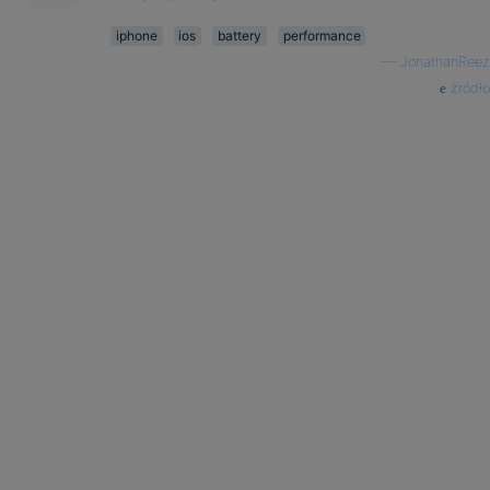
iphone
ios
battery
performance
—
JonathanReez
źródło