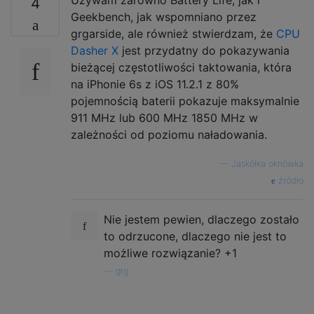
4
Geekbench, jak wspomniano przez
grgarside, ale również stwierdzam, że
CPU
Dasher X
jest przydatny do pokazywania
bieżącej częstotliwości taktowania, która
na iPhonie 6s z iOS 11.2.1 z 80%
pojemnością baterii pokazuje maksymalnie
911 MHz lub 600 MHz 1850 MHz w
zależności od poziomu naładowania.
—
Jaskółka oknówka
źródło
Nie jestem pewien, dlaczego zostało
to odrzucone, dlaczego nie jest to
możliwe rozwiązanie? +1
—
grg