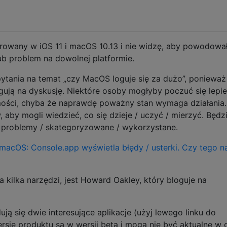
trowany w iOS 11 i macOS 10.13 i nie widzę, aby powodowa
ub problem na dowolnej platformie.
ytania na temat „czy MacOS loguje się za dużo”, ponieważ 
ugują na dyskusję. Niektóre osoby mogłyby poczuć się lepie
ości, chyba że naprawdę poważny stan wymaga działania. 
 aby mogli wiedzieć, co się dzieje / uczyć / mierzyć. Będz
 problemy / skategoryzowane / wykorzystane.
 macOS: Console.app wyświetla błędy / usterki. Czy tego n
kilka narzędzi, jest Howard Oakley, który bloguje na
ują się dwie interesujące aplikacje (użyj lewego linku do
rsje produktu są w wersji beta i mogą nie być aktualne w 