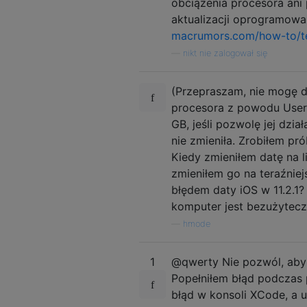
obciążenia procesora ani
aktualizacji oprogramowani
macrumors.com/how-to/te
—
nikt nie zalogował się
(Przepraszam, nie mogę d
procesora z powodu User
GB, jeśli pozwolę jej dzia
nie zmieniła. Zrobiłem pr
Kiedy zmieniłem datę na l
zmieniłem go na teraźniej
błędem daty iOS w 11.2.1
komputer jest bezużytecz
—
hmode
1
@qwerty Nie pozwól, aby 
Popełniłem błąd podczas
błąd w konsoli XCode, a u