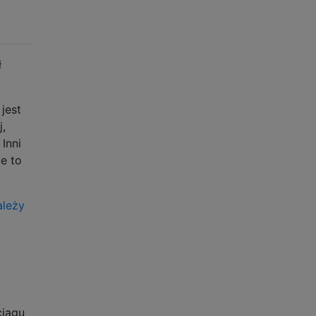
ł
jest
j,
Inni
ie to
ależy
ciągu