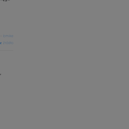
—
bmike
źródło
,