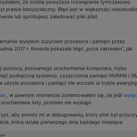
ślałem, że zrobię powyższe rozwiązanie tymczasowe,
ł prawie bezużyteczny. Błąd jest w większości nieszkodli
nie lub spróbujesz załadować pliki plist.
remalnie wysokim zużyciem procesora i pamięci przez
dnia 2017 r. Konsola pokazała błąd „poza zakresem”, jak
j pomocy, ponownego uruchomienia komputera, trybu
ięć podręczną systemu), czyszczenia pamięci NVRAM i S
e użycie procesora i pamięci nie wzrosło w trybie awaryjn
xas
, w pewnym momencie zorientowałem się, że jeśli
wyłą
uruchamiane listy, problem nie wystąpi.
ypt, aby pomóc mi w debugowaniu, który plist był przycz
iście, która działa pierwszego dnia każdego miesiąca:
y>
