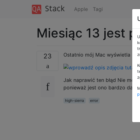
Apple
Tagi
Miesiąc 13 jest 
U
k
t
Ostatnio mój Mac wyświetla dziw
23
z
K
t
z
Jak naprawić ten błąd Nie mog
ponieważ jest ono bardzo dale
M
p
high-sierra
error