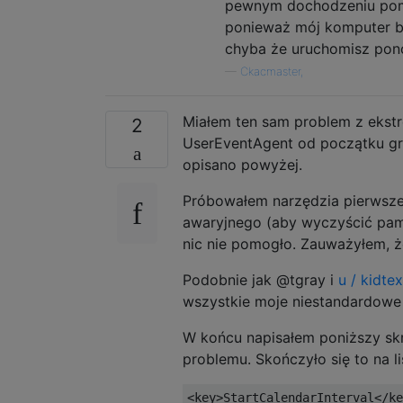
pewnym dochodzeniu pomy
ponieważ mój komputer by
chyba że uruchomisz ponow
—
Ckacmaster,
Miałem ten sam problem z ekst
2
UserEventAgent od początku gru
opisano powyżej.
Próbowałem narzędzia pierwsze
awaryjnego (aby wyczyścić pam
nic nie pomogło. Zauważyłem, ż
Podobnie jak @tgray i
u / kidte
wszystkie moje niestandardowe 
W końcu napisałem poniższy skr
problemu. Skończyło się to na l
<key>StartCalendarInterval</ke