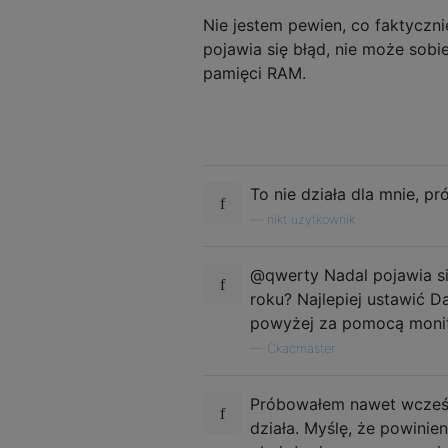
Nie jestem pewien, co faktyczni
pojawia się błąd, nie może sobi
pamięci RAM.
To nie działa dla mnie, pr
—
nikt użytkownik
@qwerty Nadal pojawia si
roku? Najlepiej ustawić D
powyżej za pomocą monit
—
Ckacmaster
Próbowałem nawet wcześni
działa. Myślę, że powini