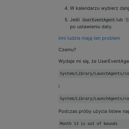
W kalendarzu wybierz datę 
Jeśli
lub
UserEventAgent
l
po ustawieniu daty.
Inni ludzie mają ten problem
Czemu?
Wydaje mi się, że UserEventAge
i
Podczas próby użycia listew nap