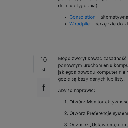
dnia lub tygodnia):
Consolation
- alternatywna
Woodpile
- narzędzie do zl
Mogę zweryfikować zasadność t
10
ponownym uruchomieniu kompute
jakiegoś powodu komputer nie r
gdzie są bazy danych lub listy.
Aby to naprawić:
Otwórz Monitor aktywności
Otwórz Preferencje system
Odznacz „Ustaw datę i go