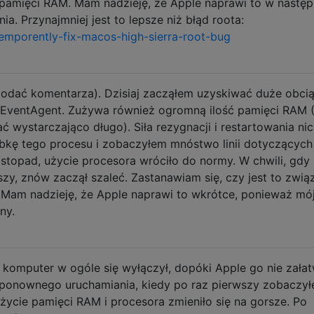
 pamięci RAM. Mam nadzieję, że Apple naprawi to w następ
a. Przynajmniej jest to lepsze niż błąd roota:
mporently-fix-macos-high-sierra-root-bug
odać komentarza). Dzisiaj zacząłem uzyskiwać duże obci
EventAgent. Zużywa również ogromną ilość pamięci RAM 
łać wystarczająco długo). Siła rezygnacji i restartowania ni
óbkę tego procesu i zobaczyłem mnóstwo linii dotyczących
istopad, użycie procesora wróciło do normy. W chwili, gdy
szy, znów zaczął szaleć. Zastanawiam się, czy jest to zwią
? Mam nadzieję, że Apple naprawi to wkrótce, ponieważ mó
ny.
komputer w ogóle się wyłączył, dopóki Apple go nie załat
 ponownego uruchamiania, kiedy po raz pierwszy zobaczy
życie pamięci RAM i procesora zmieniło się na gorsze. Po