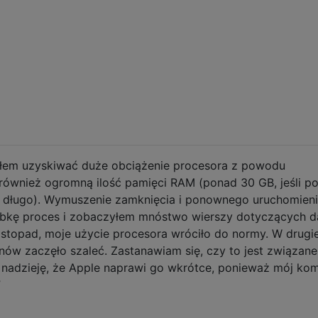
ąłem uzyskiwać duże obciążenie procesora z powodu
ównież ogromną ilość pamięci RAM (ponad 30 GB, jeśli p
 długo). Wymuszenie zamknięcia i ponownego uruchomieni
róbkę proces i zobaczyłem mnóstwo wierszy dotyczących d
istopad, moje użycie procesora wróciło do normy. W drugie
nów zaczęło szaleć. Zastanawiam się, czy to jest związane
m nadzieję, że Apple naprawi go wkrótce, ponieważ mój ko
”