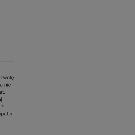
ozwolę
a nic
at.
j
 z
mputer