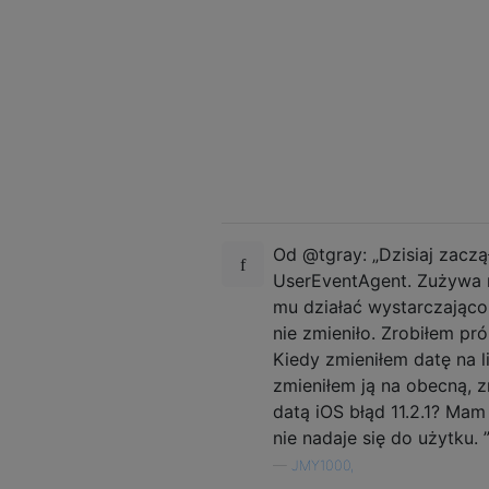
Od @tgray: „Dzisiaj zacz
UserEventAgent. Zużywa r
mu działać wystarczająco
nie zmieniło. Zrobiłem p
Kiedy zmieniłem datę na l
zmieniłem ją na obecną, z
datą iOS błąd 11.2.1? Ma
nie nadaje się do użytku. 
—
JMY1000,