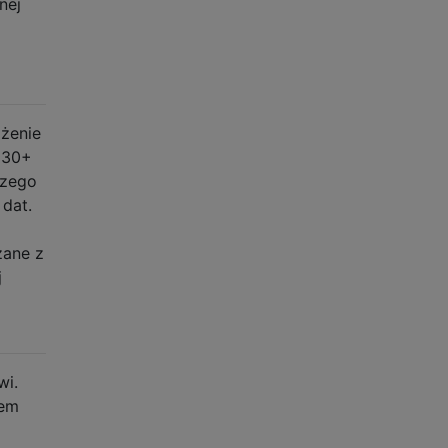
nej
ążenie
(30+
czego
 dat.
zane z
j
wi.
łem