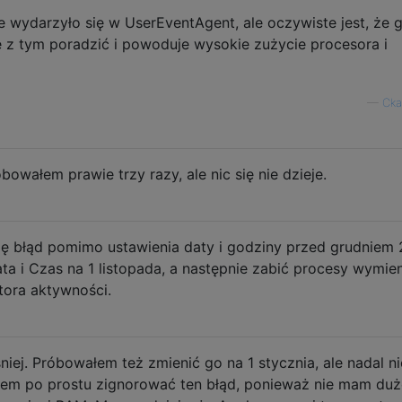
e wydarzyło się w UserEventAgent, ale oczywiste jest, że 
e z tym poradzić i powoduje wysokie zużycie procesora i
—
Cka
óbowałem prawie trzy razy, ale nic się nie dzieje.
ę błąd pomimo ustawienia daty i godziny przed grudniem 
ata i Czas na 1 listopada, a następnie zabić procesy wymie
ora aktywności.
ej. Próbowałem też zmienić go na 1 stycznia, ale nadal ni
enem po prostu zignorować ten błąd, ponieważ nie mam du