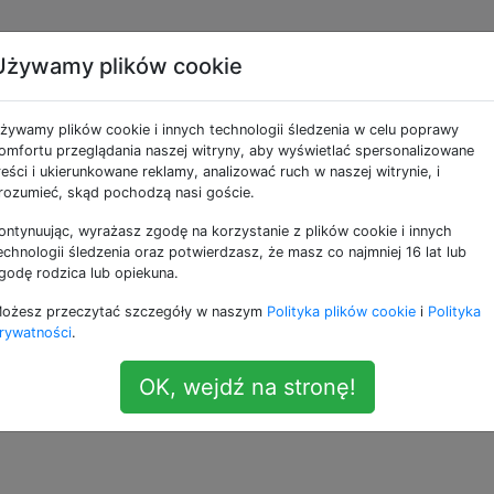
Używamy plików cookie
poza zakresem?
żywamy plików cookie i innych technologii śledzenia w celu poprawy
omfortu przeglądania naszej witryny, aby wyświetlać spersonalizowane
reści i ukierunkowane reklamy, analizować ruch w naszej witrynie, i
ne komunikaty, takie jak „Miesiąc 13 jest poza zasięgiem”.
rozumieć, skąd pochodzą nasi goście.
ontynuując, wyrażasz zgodę na korzystanie z plików cookie i innych
echnologii śledzenia oraz potwierdzasz, że masz co najmniej 16 lat lub
godę rodzica lub opiekuna.
ę udać się do autoryzowanego centrum napraw firmy Apple
ko od centrum Apple
ożesz przeczytać szczegóły w naszym
Polityka plików cookie
i
Polityka
rywatności
.
—
nikt uż
OK, wejdź na stronę!