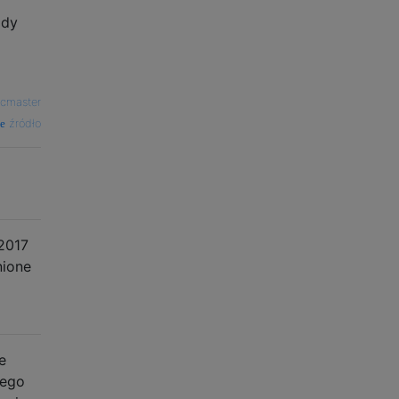
gdy
cmaster
źródło
2017
nione
e
żego