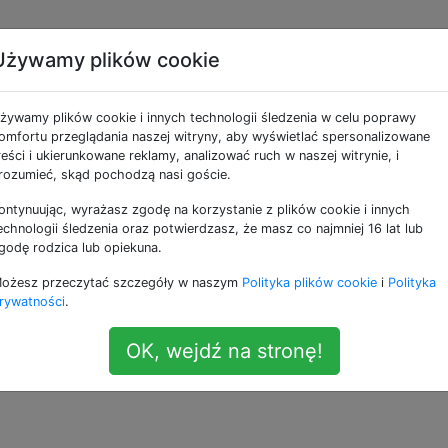
Używamy plików cookie
wuje moją pełną histor
żywamy plików cookie i innych technologii śledzenia w celu poprawy
omfortu przeglądania naszej witryny, aby wyświetlać spersonalizowane
reści i ukierunkowane reklamy, analizować ruch w naszej witrynie, i
rozumieć, skąd pochodzą nasi goście.
ontynuując, wyrażasz zgodę na korzystanie z plików cookie i innych
tanawiam się, gdzie mój Mac przechowuje moją historię insta
echnologii śledzenia oraz potwierdzasz, że masz co najmniej 16 lat lub
ów Ruby po pełne aplikacje internetowe. Czy istnieje taki 
godę rodzica lub opiekuna.
ożesz przeczytać szczegóły w naszym
Polityka plików cookie
i
Polityka
rywatności
.
—
Jeff Severns
OK, wejdź na stronę!