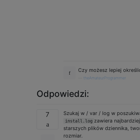
Czy możesz lepiej określić 
—
theAmateurProgrammer
Odpowiedzi:
Szukaj w / var / log w poszuki
7
zawiera najbardziej
install.log
starszych plików dziennika, t
rozmiar.