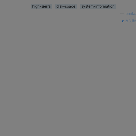
high-sierra
disk-space
system-information
—
bmike
źródło