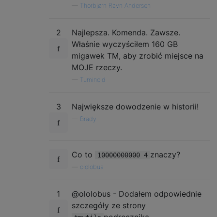
—
Thorbjørn Ravn Andersen
2
Najlepsza. Komenda. Zawsze.
Właśnie wyczyściłem 160 GB
migawek TM, aby zrobić miejsce na
MOJE rzeczy.
—
Tuminoid
3
Największe dowodzenie w historii!
—
Brady
Co to
znaczy?
10000000000 4
—
ololobus
1
@ololobus - Dodałem odpowiednie
szczegóły ze strony