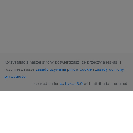
Korzystając z naszej strony potwierdzasz, że przeczytałeś(-aś) i
rozumiesz nasze
zasady używania plików cookie
i
zasady ochrony
prywatności
.
Licensed under
cc by-sa 3.0
with attribution required.