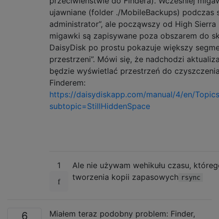
przeciwieństwie do Findera). Wcześniej miga
ujawniane (folder ./MobileBackups) podczas
administrator”, ale począwszy od High Sierra 
migawki są zapisywane poza obszarem do sk
DaisyDisk po prostu pokazuje większy segmen
przestrzeni”. Mówi się, że nadchodzi aktualiz
będzie wyświetlać przestrzeń do czyszczenia 
Finderem:
https://daisydiskapp.com/manual/4/en/Topic
subtopic=StillHiddenSpace
1
Ale nie używam wehikułu czasu, któr
tworzenia kopii zapasowych
rsync
Miałem teraz podobny problem: Finder,
6