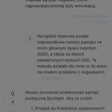
najprawdopodobniej były winowajcą.
—
Thorbjørn Ravn Andersen
źródło
Narzędzie dyskowe podaje
nieprawidłowe numery pamięci na
moim głównym dysku twardym
(SSD), a także na dwóch
zewnętrznych dyskach SSD. Ta
metoda działała dla mnie (o ile wiem,
nie miałem problemu z migawkami).
—
Randall Blake,
Musisz ponownie zindeksować pamięć
0
podręczną Spotlight. Aby to zrobić
Przejdź do Preferencji systemowych