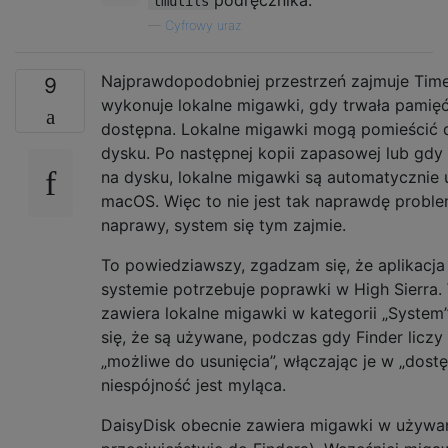
podręcznika.
tmutils
—
Cyfrowy uraz
Najprawdopodobniej przestrzeń zajmuje Tim
9
wykonuje lokalne migawki, gdy trwała pamięć
dostępna. Lokalne migawki mogą pomieścić 
dysku. Po następnej kopii zapasowej lub gdy
na dysku, lokalne migawki są automatycznie
macOS. Więc to nie jest tak naprawdę probl
naprawy, system się tym zajmie.
To powiedziawszy, zgadzam się, że aplikacja
systemie potrzebuje poprawki w High Sierra. 
zawiera lokalne migawki w kategorii „System”
się, że są używane, podczas gdy Finder liczy
„możliwe do usunięcia”, włączając je w „dostę
niespójność jest myląca.
DaisyDisk obecnie zawiera migawki w używan