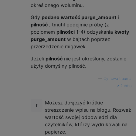
określonego woluminu.
Gdy
podano wartość purge_amount
i
pilność
, tmutil podejmie próbę (z
poziomem
pilności
1-4) odzyskania
kwoty
purge_amount
w bajtach poprzez
przerzedzenie migawek.
Jeżeli
pilność
nie jest określony, zostanie
użyty domyślny pilność.
—
Cyfrowa trauma
źródło
Możesz dołączyć krótkie
streszczenie wpisu na blogu. Rozważ
wartość swojej odpowiedzi dla
czytelników, którzy wydrukowali na
papierze.