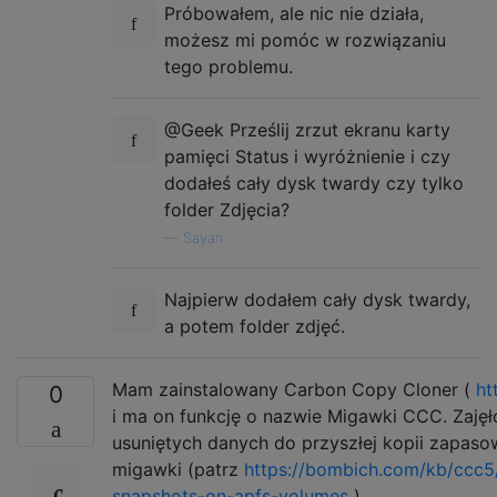
Próbowałem, ale nic nie działa,
możesz mi pomóc w rozwiązaniu
tego problemu.
@Geek Prześlij zrzut ekranu karty
pamięci Status i wyróżnienie i czy
dodałeś cały dysk twardy czy tylko
folder Zdjęcia?
—
Sayan
Najpierw dodałem cały dysk twardy,
a potem folder zdjęć.
Mam zainstalowany Carbon Copy Cloner (
ht
0
i ma on funkcję o nazwie Migawki CCC. Zaję
usuniętych danych do przyszłej kopii zapaso
migawki (patrz
https://bombich.com/kb/ccc5
snapshots-on-apfs-volumes
).