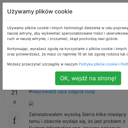
Apple
Tagi
Account
Używamy plików cookie
High Sierra pokazuje
Używamy plików cookie i innych technologii śledzenia w celu popraw
naszej witryny, aby wyświetlać spersonalizowane treści i ukierunkow
ruch w naszej witrynie, i zrozumieć, skąd pochodzą nasi goście.
nieprawidłowe użycie
Kontynuując, wyrażasz zgodę na korzystanie z plików cookie i innych 
dysku dla zdjęć w
oraz potwierdzasz, że masz co najmniej 16 lat lub zgodę rodzica lub 
Możesz przeczytać szczegóły w naszym
Polityka plików cookie
i
Poli
informacjach
OK, wejdź na stronę!
21
Zainstalowałem wysoką Sierra kilka miesięcy
temu i obecnie wydaje się, że jest problem z