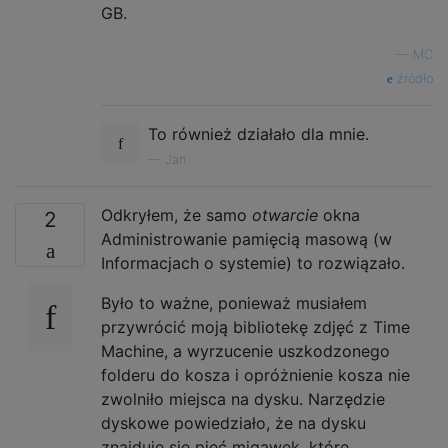
GB.
—
MC
źródło
To również działało dla mnie.
—
Jan
Odkryłem, że samo
otwarcie
okna
2
Administrowanie pamięcią masową (w
Informacjach o systemie) to rozwiązało.
Było to ważne, ponieważ musiałem
przywrócić moją bibliotekę zdjęć z Time
Machine, a wyrzucenie uszkodzonego
folderu do kosza i opróżnienie kosza nie
zwolniło miejsca na dysku. Narzędzie
dyskowe powiedziało, że na dysku
znajduje się pięć migawek, które