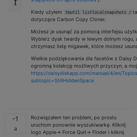
Kiedy użyłem
t
tmutil listlocalsnapshots /
dotyczące Carbon Copy Cloner.
Możesz je usunąć za pomocą interfejsu uży
Wybierz dysk twardy w lewym dolnym rogu, 
otrzymasz listę migawek, które możesz usun
Wielkie podziękowania dla facetów z Daisy D
ogromną kolekcję możliwych przyczyn, a moja
https://daisydiskapp.com/manual/4/en/Topic
subtopic=StillHiddenSpace
Rozwiązałem ten problem, po prostu
-1
uruchom ponownie wyszukiwarkę. Kliknij
logo Apple-> Force Quit-> Finder i kliknij