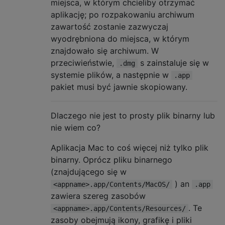
miejsca, w którym chcieliby otrzymać
aplikację; po rozpakowaniu archiwum
zawartość zostanie zazwyczaj
wyodrębniona do miejsca, w którym
znajdowało się archiwum. W
przeciwieństwie,
s zainstaluje się w
.dmg
systemie plików, a następnie w
.app
pakiet musi być jawnie skopiowany.
Dlaczego nie jest to prosty plik binarny lub
nie wiem co?
Aplikacja Mac to coś więcej niż tylko plik
binarny. Oprócz pliku binarnego
(znajdującego się w
) an
<appname>.app/Contents/MacOS/
.app
zawiera szereg zasobów
. Te
<appname>.app/Contents/Resources/
zasoby obejmują ikony, grafikę i pliki