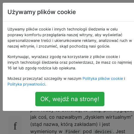
Apple
Tagi
Account
Używamy plików cookie
Dlaczego instalujemy
Używamy plików cookie i innych technologii śledzenia w celu
poprawy komfortu przeglądania naszej witryny, aby wyświetlać
spersonalizowane treści i ukierunkowane reklamy, analizować ruch w
oprogramowanie za
naszej witrynie, i zrozumieć, skąd pochodzą nasi goście.
pomocą plików
Kontynuując, wyrażasz zgodę na korzystanie z plików cookie i
innych technologii śledzenia oraz potwierdzasz, że masz co najmniej
16 lat lub zgodę rodzica lub opiekuna.
`.dmg`?
Możesz przeczytać szczegóły w naszym
Polityka plików cookie
i
Polityka prywatności
.
Kiedy chcę zainstalować oprogramowanie,
28
OK, wejdź na stronę!
zazwyczaj pobieram a
(Dysk iMaGe)
.dmg
plik. Kiedy to otworzę, to
plik wygląda
.dmg
jak coś, co nazwałbym „dyskiem wirtualnym”
(stąd nazwa, którą zakładam) i jest
wymieniony w
pod
. Jest
Finder
devices