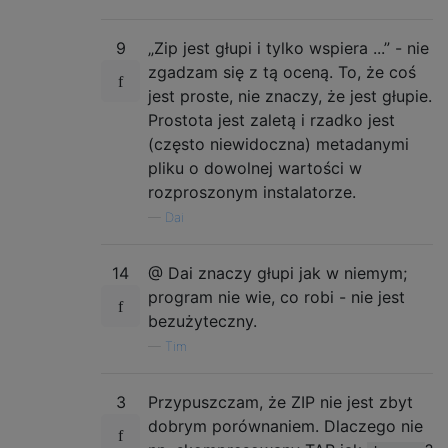
9
„Zip jest głupi i tylko wspiera ...” - nie
zgadzam się z tą oceną. To, że coś
jest proste, nie znaczy, że jest głupie.
Prostota jest zaletą i rzadko jest
(często niewidoczna) metadanymi
pliku o dowolnej wartości w
rozproszonym instalatorze.
—
Dai
14
@ Dai znaczy głupi jak w niemym;
program nie wie, co robi - nie jest
bezużyteczny.
—
Tim
3
Przypuszczam, że ZIP nie jest zbyt
dobrym porównaniem. Dlaczego nie