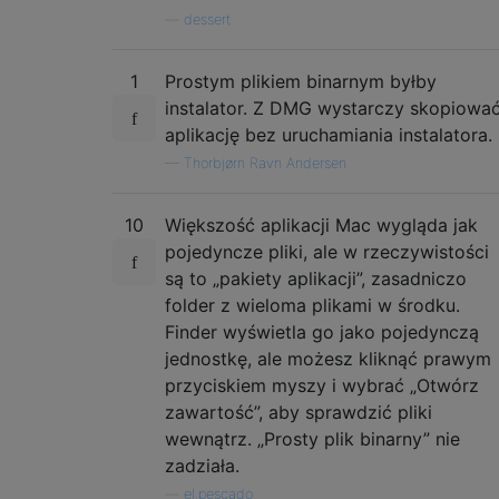
—
dessert
1
Prostym plikiem binarnym byłby
instalator. Z DMG wystarczy skopiowa
aplikację bez uruchamiania instalatora.
—
Thorbjørn Ravn Andersen
10
Większość aplikacji Mac wygląda jak
pojedyncze pliki, ale w rzeczywistości
są to „pakiety aplikacji”, zasadniczo
folder z wieloma plikami w środku.
Finder wyświetla go jako pojedynczą
jednostkę, ale możesz kliknąć prawym
przyciskiem myszy i wybrać „Otwórz
zawartość”, aby sprawdzić pliki
wewnątrz. „Prosty plik binarny” nie
zadziała.
—
el.pescado