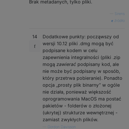
Brak metadanych, tylko pliki.
—
Sirens
źródło
14
Dodatkowe punkty: począwszy od
wersji 10.12 pliki .dmg mogą być
podpisane kodem w celu
zapewnienia integralności (pliki .zip
mogą
zawierać
podpisany kod, ale
nie może być podpisany w sposób,
który przetrwa pobieranie). Ponadto
opcja „prosty plik binarny” w ogóle
nie działa, ponieważ większość
oprogramowania MacOS ma postać
pakietów - folderów o złożonej
(ukrytej) strukturze wewnętrznej -
zamiast zwykłych plików.
—
Gordon Davisson