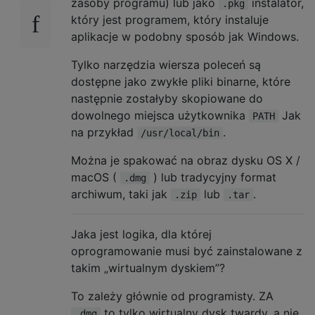
zasoby programu) lub jako
instalator,
.pkg
który jest programem, który instaluje
aplikacje w podobny sposób jak Windows.
Tylko narzędzia wiersza poleceń są
dostępne jako zwykłe pliki binarne, które
następnie zostałyby skopiowane do
dowolnego miejsca użytkownika
Jak
PATH
na przykład
.
/usr/local/bin
Można je spakować na obraz dysku OS X /
macOS (
) lub tradycyjny format
.dmg
archiwum, taki jak
lub
.
.zip
.tar
Jaka jest logika, dla której
oprogramowanie musi być zainstalowane z
takim „wirtualnym dyskiem”?
To zależy głównie od programisty. ZA
to tylko wirtualny dysk twardy, a nie
.dmg