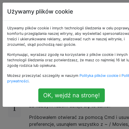
Apple
Tagi
Account
Używamy plików cookie
Program iMovie ulega
Używamy plików cookie i innych technologii śledzenia w celu popraw
komfortu przeglądania naszej witryny, aby wyświetlać spersonalizow
treści i ukierunkowane reklamy, analizować ruch w naszej witrynie, i
awarii podczas
zrozumieć, skąd pochodzą nasi goście.
uruchamiania
Kontynuując, wyrażasz zgodę na korzystanie z plików cookie i innych
technologii śledzenia oraz potwierdzasz, że masz co najmniej 16 lat l
zgodę rodzica lub opiekuna.
Możesz przeczytać szczegóły w naszym
Polityka plików cookie
i
Poli
Właśnie zainstalowałem iMovie z App Store.
10
prywatności
.
Kiedy go uruchamiam, ulega awarii po
uruchomieniu kreatora powitalnego. Uruchom
OK, wejdź na stronę!
ponownie, usunąłem i ponownie zainstalował
za każdym razem dzieje się to samo.
Próbowałem otwierać za pomocą Cmd i usu
preferencje, usunąłem wszystko z ~ / Movies,