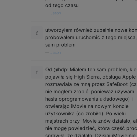
od tego czasu
—
Jason
utworzyłem również zupełnie nowe kon
próbowałem uruchomić z tego miejsca,
sam problem
—
Jason
Od @hdp: Miałem ten sam problem, ki
pojawiła się High Sierra, obsługa Apple
rozmawiała ze mną przez SafeBoot (c
nie mogłem zrobić, ponieważ używam
hasła oprogramowania układowego) i
otwierając iMovie na nowym koncie
użytkownika (co zrobiło). Po wielu
majstrach przy iMovie znów działało, a
nie mogę powiedzieć, która część pro
sprawiła, że ​​działało. Dzisiaj iMovie nie