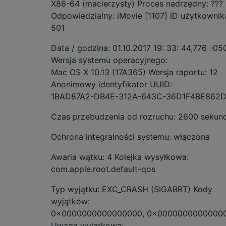
X86-64 (macierzysty) Proces nadrzędny: ??? 
Odpowiedzialny: iMovie [1107] ID użytkownik
501
Data / godzina: 01.10.2017 19: 33: 44,776 -05
Wersja systemu operacyjnego:
Mac OS X 10.13 (17A365) Wersja raportu: 12
Anonimowy identyfikator UUID:
1BAD87A2-DB4E-312A-643C-36D1F4BE862
Czas przebudzenia od rozruchu: 2600 sekun
Ochrona integralności systemu: włączona
Awaria wątku: 4 Kolejka wysyłkowa:
com.apple.root.default-qos
Typ wyjątku: EXC_CRASH (SIGABRT) Kody
wyjątków:
0x0000000000000000, 0x0000000000000
Uwaga wyjątkowa: