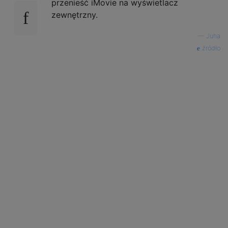
przenieść iMovie na wyświetlacz
zewnętrzny.
—
Juha
źródło