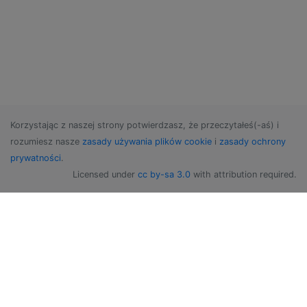
Korzystając z naszej strony potwierdzasz, że przeczytałeś(-aś) i
rozumiesz nasze
zasady używania plików cookie
i
zasady ochrony
prywatności
.
Licensed under
cc by-sa 3.0
with attribution required.