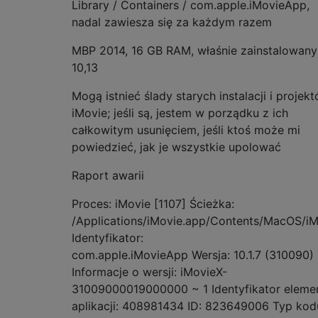
Library / Containers / com.apple.iMovieApp,
nadal zawiesza się za każdym razem
MBP 2014, 16 GB RAM, właśnie zainstalowany
10,13
Mogą istnieć ślady starych instalacji i projek
iMovie; jeśli są, jestem w porządku z ich
całkowitym usunięciem, jeśli ktoś może mi
powiedzieć, jak je wszystkie upolować
Raport awarii
Proces: iMovie [1107] Ścieżka:
/Applications/iMovie.app/Contents/MacOS/iM
Identyfikator:
com.apple.iMovieApp Wersja: 10.1.7 (310090)
Informacje o wersji: iMovieX-
31009000019000000 ~ 1 Identyfikator eleme
aplikacji: 408981434 ID: 823649006 Typ kod