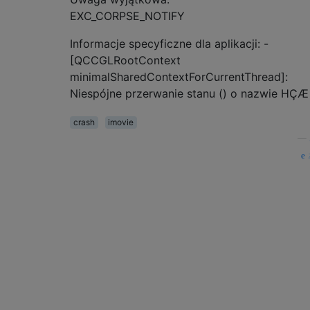
EXC_CORPSE_NOTIFY
Informacje specyficzne dla aplikacji: -
[QCCGLRootContext
minimalSharedContextForCurrentThread]:
Niespójne przerwanie stanu () o nazwie HÇÆ
crash
imovie
—
ź