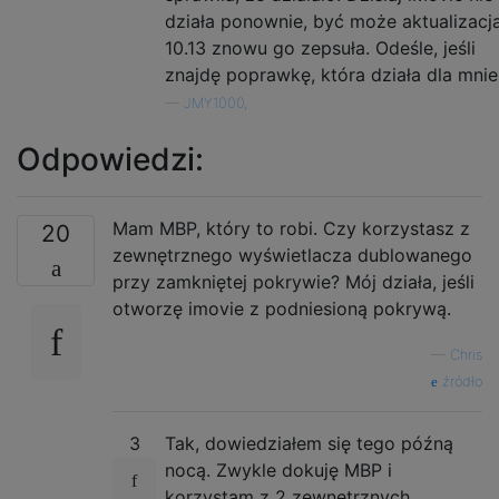
działa ponownie, być może aktualizacj
10.13 znowu go zepsuła. Odeśle, jeśli
znajdę poprawkę, która działa dla mnie
—
JMY1000,
Odpowiedzi:
Mam MBP, który to robi. Czy korzystasz z
20
zewnętrznego wyświetlacza dublowanego
przy zamkniętej pokrywie? Mój działa, jeśli
otworzę imovie z podniesioną pokrywą.
—
Chris
źródło
3
Tak, dowiedziałem się tego późną
nocą. Zwykle dokuję MBP i
korzystam z 2 zewnętrznych