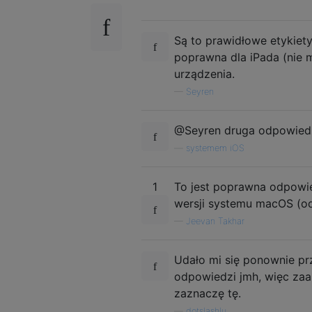
Są to prawidłowe etykiet
poprawna dla iPada (nie 
urządzenia.
—
Seyren
@Seyren druga odpowiedź
—
systemem iOS
1
To jest poprawna odpowi
wersji systemu macOS (od 
—
Jeevan Takhar
Udało mi się ponownie pr
odpowiedzi jmh, więc zaa
zaznaczę tę.
—
dotslashlu