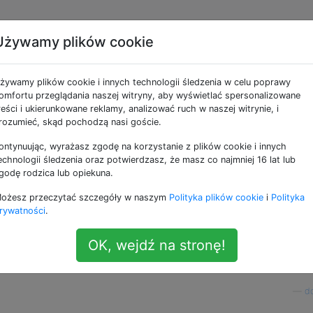
Używamy plików cookie
łów na iOS 11 zmienion
żywamy plików cookie i innych technologii śledzenia w celu poprawy
omfortu przeglądania naszej witryny, aby wyświetlać spersonalizowane
reści i ukierunkowane reklamy, analizować ruch w naszej witrynie, i
rozumieć, skąd pochodzą nasi goście.
ontynuując, wyrażasz zgodę na korzystanie z plików cookie i innych
mi cudzysłowu były ASCII
i
, ale teraz są one zmienian
'
"
echnologii śledzenia oraz potwierdzasz, że masz co najmniej 16 lat lub
Muszę długo nacisnąć klawisz znaku cudzysłowu na klawia
godę rodzica lub opiekuna.
ne i nie mam możliwości, aby wpisać je na Smart Cover.
ożesz przeczytać szczegóły w naszym
Polityka plików cookie
i
Polityka
rywatności
.
niego korzystać
i
czy jest jakiś sposób, aby je zmienić?
'
"
OK, wejdź na stronę!
st związany z ustawieniami mojego języka i regionu, jeste
e jest angielski.
—
do