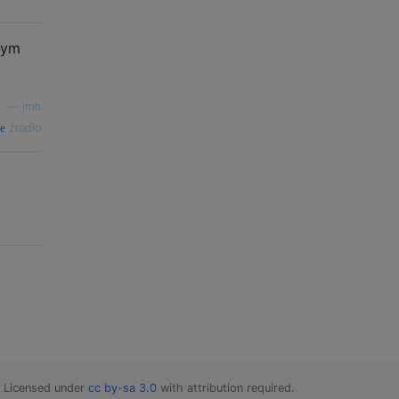
tym
—
jmh
źródło
Licensed under
cc by-sa 3.0
with attribution required.