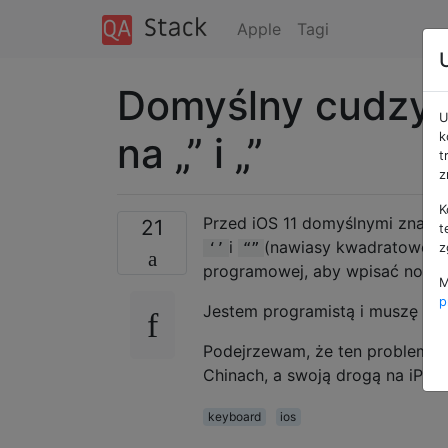
Apple
Tagi
Domyślny cudzys
U
na „” i „”
k
t
z
K
Przed iOS 11 domyślnymi znaka
21
t
i
(nawiasy kwadratowe). 
‘’
“”
z
programowej, aby wpisać normal
M
p
Jestem programistą i muszę z 
Podejrzewam, że ten problem je
Chinach, a swoją drogą na iPadzi
keyboard
ios