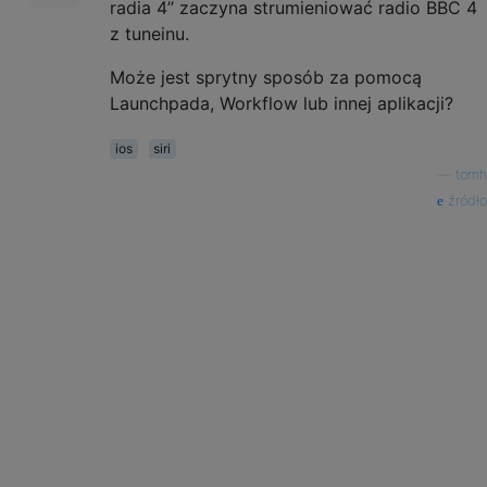
radia 4” zaczyna strumieniować radio BBC 4
z tuneinu.
Może jest sprytny sposób za pomocą
Launchpada, Workflow lub innej aplikacji?
ios
siri
—
tomh
źródło