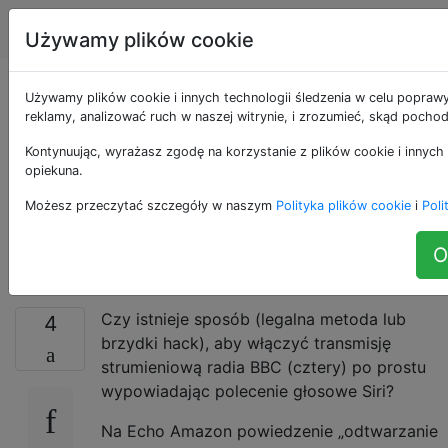
Apple
Tagi
Account
Używamy plików cookie
Czy istnieje sposób,
Używamy plików cookie i innych technologii śledzenia w celu poprawy
reklamy, analizować ruch w naszej witrynie, i zrozumieć, skąd pochod
aby Siri grała w
Kontynuując, wyrażasz zgodę na korzystanie z plików cookie i innych 
opiekuna.
stacjach radiowych
Możesz przeczytać szczegóły w naszym
Polityka plików cookie
i
Poli
BBC?
O
Czy istnieje sposób (legalna metoda lub
4
brzydki hack), aby włączyć transmisję
strumieniową radia BBC (cztery) po prostu
wypowiadając polecenie głosowe Siri?
Na Echo Amazon powiedzenie „odtwarzanie