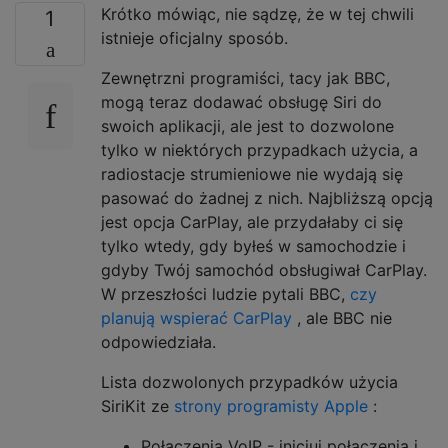
Krótko mówiąc, nie sądzę, że w tej chwili
1
istnieje oficjalny sposób.
Zewnętrzni programiści, tacy jak BBC,
mogą teraz dodawać obsługę Siri do
swoich aplikacji, ale jest to dozwolone
tylko w niektórych przypadkach użycia, a
radiostacje strumieniowe nie wydają się
pasować do żadnej z nich. Najbliższą opcją
jest opcja CarPlay, ale przydałaby ci się
tylko wtedy, gdy byłeś w samochodzie i
gdyby Twój samochód obsługiwał CarPlay.
W przeszłości ludzie pytali BBC,
czy
planują wspierać CarPlay
, ale BBC nie
odpowiedziała.
Lista dozwolonych przypadków użycia
SiriKit ze
strony programisty Apple
:
Połączenia VoIP - inicjuj połączenia i