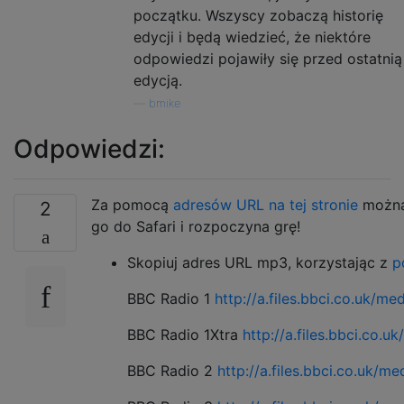
początku. Wszyscy zobaczą historię
edycji i będą wiedzieć, że niektóre
odpowiedzi pojawiły się przed ostatnią
edycją.
—
bmike
Odpowiedzi:
Za pomocą
adresów URL na tej stronie
można 
2
go do Safari i rozpoczyna grę!
Skopiuj adres URL mp3, korzystając z
p
BBC Radio 1
http://a.files.bbci.co.uk/m
BBC Radio 1Xtra
http://a.files.bbci.co.
BBC Radio 2
http://a.files.bbci.co.uk/