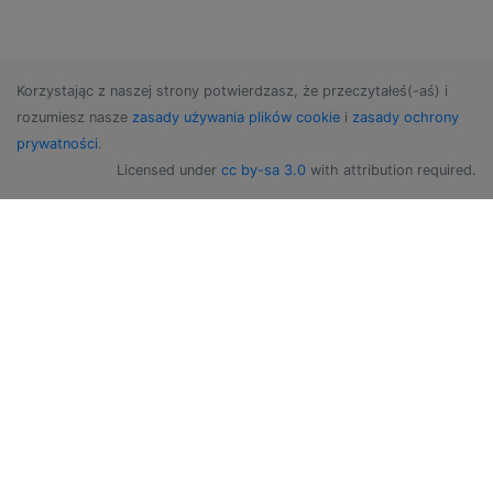
Korzystając z naszej strony potwierdzasz, że przeczytałeś(-aś) i
rozumiesz nasze
zasady używania plików cookie
i
zasady ochrony
prywatności
.
Licensed under
cc by-sa 3.0
with attribution required.