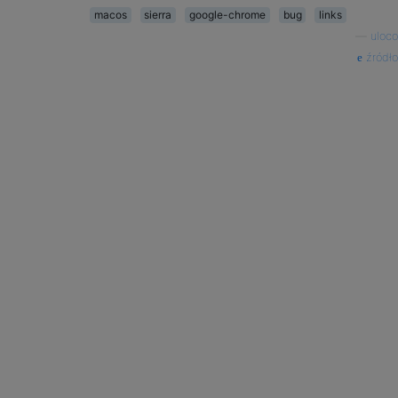
macos
sierra
google-chrome
bug
links
—
uloco
źródło