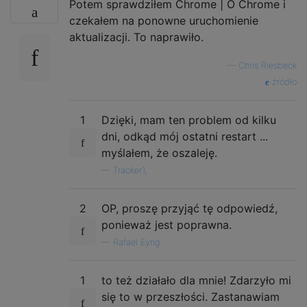
Potem sprawdziłem Chrome | O Chrome i
czekałem na ponowne uruchomienie
aktualizacji. To naprawiło.
—
Chris Riesbeck
źródło
1
Dzięki, mam ten problem od kilku
dni, odkąd mój ostatni restart ...
myślałem, że oszaleję.
—
Tracker1,
2
OP, proszę przyjąć tę odpowiedź,
ponieważ jest poprawna.
—
Rafael Eyng
1
to też działało dla mnie! Zdarzyło mi
się to w przeszłości. Zastanawiam