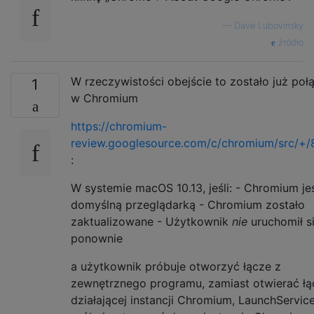
—
Dave Lubovinsky
źródło
W rzeczywistości obejście to zostało już poł
1
w Chromium
https://chromium-
review.googlesource.com/c/chromium/src/+
:
W systemie macOS 10.13, jeśli: - Chromium je
domyślną przeglądarką - Chromium zostało
zaktualizowane - Użytkownik
nie
uruchomił s
ponownie
a użytkownik próbuje otworzyć łącze z
zewnętrznego programu, zamiast otwierać ł
działającej instancji Chromium, LaunchServic