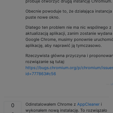
próbuje otworzyć drugą instancję Chromium.
Obecnie powoduje to, że działająca instancja
puste nowe okno.
Dlatego ten problem nie ma nic wspólnego z
aktualizacją aplikacji, zanim zostanie wydana
Google Chrome, musimy ponownie uruchomi
aplikację, aby naprawić ją tymczasowo.
Rzeczywista główna przyczyna i proponowa
rozwiązanie są tutaj:
https://bugs.chromium.org/p/chromium/issues
id=777863#c56
—
v
Odinstalowałem Chrome z
AppCleaner
i
0
wykonałem nową instalację. To rozwiązało