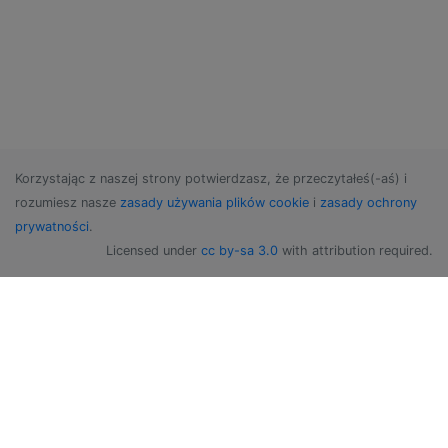
Korzystając z naszej strony potwierdzasz, że przeczytałeś(-aś) i
rozumiesz nasze
zasady używania plików cookie
i
zasady ochrony
prywatności
.
Licensed under
cc by-sa 3.0
with attribution required.