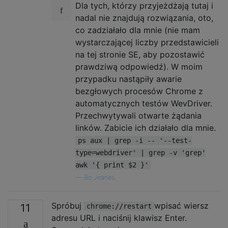
Dla tych, którzy przyjeżdżają tutaj i
nadal nie znajdują rozwiązania, oto,
co zadziałało dla mnie (nie mam
wystarczającej liczby przedstawicieli
na tej stronie SE, aby pozostawić
prawdziwą odpowiedź). W moim
przypadku nastąpiły awarie
bezgłowych procesów Chrome z
automatycznych testów WevDriver.
Przechwytywali otwarte żądania
linków. Zabicie ich działało dla mnie.
ps aux | grep -i -- '--test-
type=webdriver' | grep -v 'grep'
awk '{ print $2 }'
—
Bo Jeanes,
Spróbuj
wpisać wiersz
11
chrome://restart
adresu URL i naciśnij klawisz Enter.