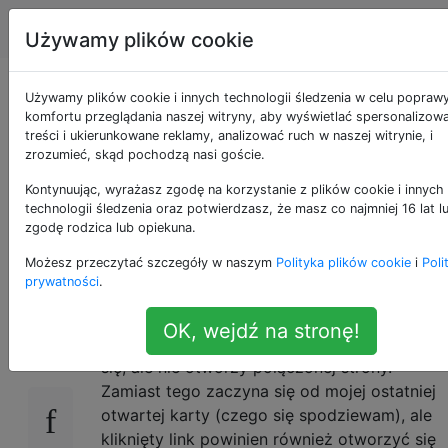
Apple
Tagi
Account
Używamy plików cookie
Kliknięcie linków
Używamy plików cookie i innych technologii śledzenia w celu popraw
komfortu przeglądania naszej witryny, aby wyświetlać spersonalizow
treści i ukierunkowane reklamy, analizować ruch w naszej witrynie, i
zewnętrznych
zrozumieć, skąd pochodzą nasi goście.
otwiera Chrome, ale
Kontynuując, wyrażasz zgodę na korzystanie z plików cookie i innych
technologii śledzenia oraz potwierdzasz, że masz co najmniej 16 lat l
zgodę rodzica lub opiekuna.
nie link
Możesz przeczytać szczegóły w naszym
Polityka plików cookie
i
Poli
prywatności
.
Kiedy kliknę link zewnętrzny, a Google
84
OK, wejdź na stronę!
Chrome jeszcze nie działa, Chrome uruchomi
się, ale nie otworzy połączonej strony.
Zamiast tego zaczyna się od mojej ostatniej
otwartej karty (czego się spodziewam), ale
kliknięty link powinien również otworzyć się