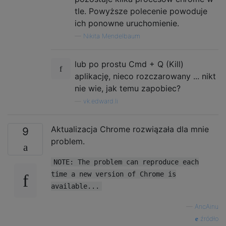
tle. Powyższe polecenie powoduje
ich ponowne uruchomienie.
—
Nikita Mendelbaum
lub po prostu Cmd + Q (Kill)
aplikację, nieco rozczarowany ... nikt
nie wie, jak temu zapobiec?
—
vk.edward.li
Aktualizacja Chrome rozwiązała dla mnie
9
problem.
NOTE: The problem can reproduce each
time a new version of Chrome is
available...
—
AncAinu
źródło