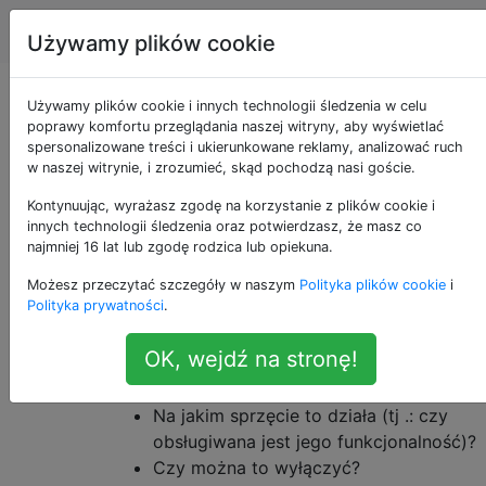
Apple
Tagi
Account
Używamy plików cookie
Co to jest
Używamy plików cookie i innych technologii śledzenia w celu
poprawy komfortu przeglądania naszej witryny, aby wyświetlać
spersonalizowane treści i ukierunkowane reklamy, analizować ruch
Coreduetd?
w naszej witrynie, i zrozumieć, skąd pochodzą nasi goście.
Kontynuując, wyrażasz zgodę na korzystanie z plików cookie i
innych technologii śledzenia oraz potwierdzasz, że masz co
Od Yosemite i w każdym późniejszym
17
najmniej 16 lat lub zgodę rodzica lub opiekuna.
systemie operacyjnym OS X / macOS
Możesz przeczytać szczegóły w naszym
Polityka plików cookie
i
uruchamia
coreduetd
z / usr / libexec /
Polityka prywatności
.
coreduetd z pakietem id
com.apple.coreduetd.osx w tle.
OK, wejdź na stronę!
Co dokładnie robi ten proces?
Na jakim sprzęcie to działa (tj .: czy
obsługiwana jest jego funkcjonalność)?
Czy można to wyłączyć?