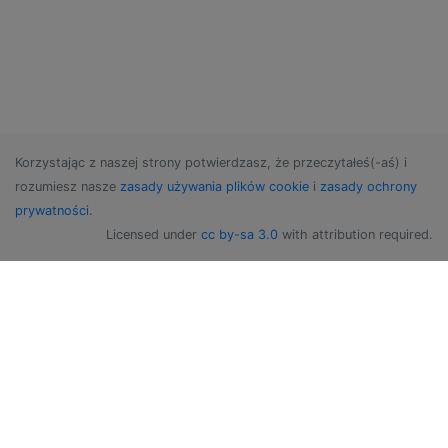
Korzystając z naszej strony potwierdzasz, że przeczytałeś(-aś) i
rozumiesz nasze
zasady używania plików cookie
i
zasady ochrony
prywatności
.
Licensed under
cc by-sa 3.0
with attribution required.