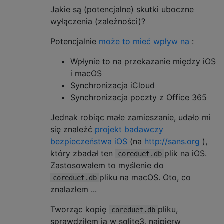
Jakie są (potencjalne) skutki uboczne
wyłączenia (zależności)?
Potencjalnie
może to mieć wpływ na
:
Wpłynie to na przekazanie między iOS
i macOS
Synchronizacja iCloud
Synchronizacja poczty z Office 365
Jednak robiąc małe zamieszanie, udało mi
się znaleźć
projekt badawczy
bezpieczeństwa iOS
(na
http://sans.org
),
który zbadał ten
plik na iOS.
coreduet.db
Zastosowałem to myślenie do
pliku na macOS. Oto, co
coreduet.db
znalazłem ...
Tworząc kopię
pliku,
coreduet.db
sprawdziłem ją w sqlite3, najpierw