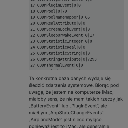
17|CDDMPluginEvent|0|0

18|CDDMPool|0|79

19|CDDMPoolNameMapper|0|66

20|CDDMRealAttribute|0|0

21|CDDMScreenLockEvent|0|0

22|CDDMSleepOrWakeEvent|0|17

23|CDDMStatisticInteger|0|0

24|CDDMStatisticReal|0|0

25|CDDMStatisticString|0|0

26|CDDMStringAttribute|0|7293

27|CDDMThermalEvent|0|0

28|CDDMWakednessEvent|0|0

sqlite>
Ta konkretna baza danych wydaje się
śledzić zdarzenia systemowe. Biorąc pod
uwagę, że jestem na komputerze iMac,
miałoby sens, że nie mam takich rzeczy jak
„BatteryEvent” lub „PlugInEvent”, ale
miałbym „AppStateChangeEvents”.
„AirplaneMode” jest nieco mylące,
ponieważ jest to iMac, ale generalnie