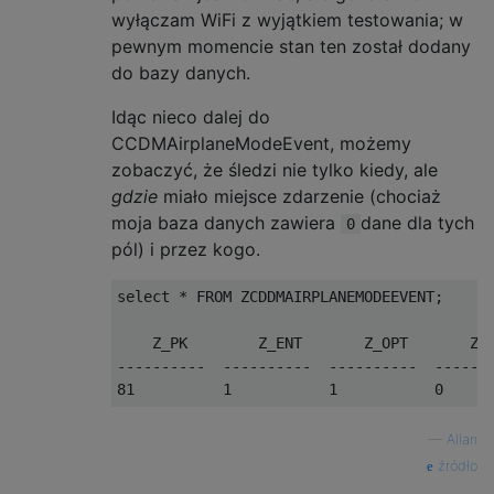
wyłączam WiFi z wyjątkiem testowania; w
pewnym momencie stan ten został dodany
do bazy danych.
Idąc nieco dalej do
CCDMAirplaneModeEvent, możemy
zobaczyć, że śledzi nie tylko kiedy, ale
gdzie
miało miejsce zdarzenie (chociaż
moja baza danych zawiera
dane dla tych
0
pól) i przez kogo.
select * FROM ZCDDMAIRPLANEMODEEVENT;

    Z_PK        Z_ENT       Z_OPT       ZA
----------  ----------  ----------  ------
81          1           1           0     
—
Allan
źródło