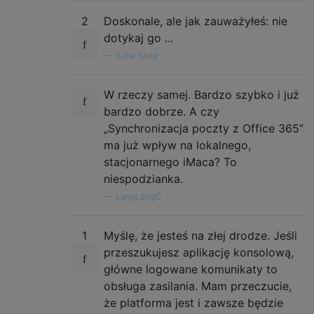
2
Doskonale, ale jak zauważyłeś: nie
dotykaj go ...
—
Solar Mike
W rzeczy samej. Bardzo szybko i już
bardzo dobrze. A czy
„Synchronizacja poczty z Office 365”
ma już wpływ na lokalnego,
stacjonarnego iMaca? To
niespodzianka.
—
LаngLаngС
1
Myślę, że jesteś na złej drodze. Jeśli
przeszukujesz aplikację konsolową,
główne logowane komunikaty to
obsługa zasilania. Mam przeczucie,
że platforma jest i zawsze będzie