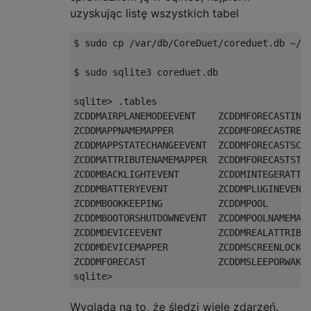
uzyskując listę wszystkich tabel
$ sudo cp /var/db/CoreDuet/coreduet.db ~/

$ sudo sqlite3 coreduet.db

sqlite> .tables

ZCDDMAIRPLANEMODEEVENT    ZCDDMFORECASTINTE
ZCDDMAPPNAMEMAPPER        ZCDDMFORECASTREAL
ZCDDMAPPSTATECHANGEEVENT  ZCDDMFORECASTSCOR
ZCDDMATTRIBUTENAMEMAPPER  ZCDDMFORECASTSTRI
ZCDDMBACKLIGHTEVENT       ZCDDMINTEGERATTRI
ZCDDMBATTERYEVENT         ZCDDMPLUGINEVENT 
ZCDDMBOOKKEEPING          ZCDDMPOOL        
ZCDDMBOOTORSHUTDOWNEVENT  ZCDDMPOOLNAMEMAPP
ZCDDMDEVICEEVENT          ZCDDMREALATTRIBUT
ZCDDMDEVICEMAPPER         ZCDDMSCREENLOCKEV
ZCDDMFORECAST             ZCDDMSLEEPORWAKEE
sqlite>
Wygląda na to, że śledzi wiele zdarzeń.