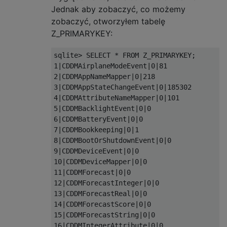
Jednak aby zobaczyć, co możemy
zobaczyć, otworzyłem tabelę
Z_PRIMARYKEY:
sqlite> SELECT * FROM Z_PRIMARYKEY;

1|CDDMAirplaneModeEvent|0|81

2|CDDMAppNameMapper|0|218

3|CDDMAppStateChangeEvent|0|185302

4|CDDMAttributeNameMapper|0|101

5|CDDMBacklightEvent|0|0

6|CDDMBatteryEvent|0|0

7|CDDMBookkeeping|0|1

8|CDDMBootOrShutdownEvent|0|0

9|CDDMDeviceEvent|0|0

10|CDDMDeviceMapper|0|0

11|CDDMForecast|0|0

12|CDDMForecastInteger|0|0

13|CDDMForecastReal|0|0

14|CDDMForecastScore|0|0

15|CDDMForecastString|0|0

16|CDDMIntegerAttribute|0|0
