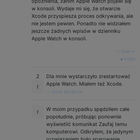
opóźnienia, zanim Apple Watch pojawi się
w konsoli. Wydaje mi się, że otwarcie
Xcode przyspiesza proces odkrywania, ale
nie jestem pewien. Ponadto nie widziałem
jeszcze żadnych wpisów w dzienniku
Apple Watch w konsoli.
—
Ryan H.
źródło
2
Dla mnie wystarczyło zrestartować
Apple Watch. Miałem też Xcode.
—
Simon Bengtsson,
W moim przypadku spędziłem całe
popołudnie, próbując ponownie
wyświetlić komunikat Zaufaj temu
komputerowi. Odkryłem, że jedynym
rozwiązaniem było sparowanie