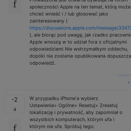
społeczności Apple na ten temat, którą może
chcieć wnieść i / lub głosować jako
zainteresowany (
https://discussions.apple.com/message/334
), ale biorąc pod uwagę, jak rzadko pracowni
Apple wnoszą w to udział fora z oficjalnymi
odpowiedziami Nie wstrzymałbym oddechu,
dopóki nie zostanie opublikowana dopuszcza
odpowiedź.
—
Laurent 
W przypadku iPhone'a wybierz
-2
Ustawienia> Ogólne> Resetuj> Zresetuj
lokalizację i prywatność, aby zapomniał o
wszystkich komputerach, którym ufa i
którym nie ufa. Spróbuj tego: