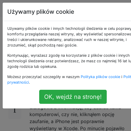
Apple
Tagi
Account
Używamy plików cookie
Jak cofnąć
Używamy plików cookie i innych technologii śledzenia w celu popraw
komfortu przeglądania naszej witryny, aby wyświetlać spersonalizow
treści i ukierunkowane reklamy, analizować ruch w naszej witrynie, i
naciskanie opcji Nie
zrozumieć, skąd pochodzą nasi goście.
ufaj w Apple Watch
Kontynuując, wyrażasz zgodę na korzystanie z plików cookie i innych
technologii śledzenia oraz potwierdzasz, że masz co najmniej 16 lat l
zgodę rodzica lub opiekuna.
Możesz przeczytać szczegóły w naszym
Polityka plików cookie
i
Poli
Chcę przetestować moją aplikację zegarka
18
prywatności
.
na Xcode. Więc podłączyłem iPhone'a
sparowanego z Apple Watch Series 2 do
OK, wejdź na stronę!
mojego komputera. IPhone wyświetlił okno
dialogowe z informacją, czy zaufać temu
komputerowi, czy nie, kliknąłem opcję
zaufanie, a iPhone jest poprawnie
wyświetlany w Xcode. Po minucie pojawiło