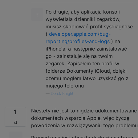
Po drugie, aby aplikacja konsoli
wyświetlała dzienniki zegarków,
musisz skopiować profil sysdiagnose
(
developer.apple.com/bug-
reporting/profiles-and-logs
) na
iPhone'a, a następnie zainstalować
go - zainstaluje się na twoim
zegarek. Zapisałem ten profil w
folderze Dokumenty iCloud, dzięki
czemu mogłem łatwo uzyskać go z
mojego telefonu
—
Derek Knight
Niestety nie jest to nigdzie udokumentowane
1
dokumentach wsparcia Apple, więc życzę
powodzenia w rozwiązywaniu tego problemu
Prowadzona jest otwarta dyskusja na forum