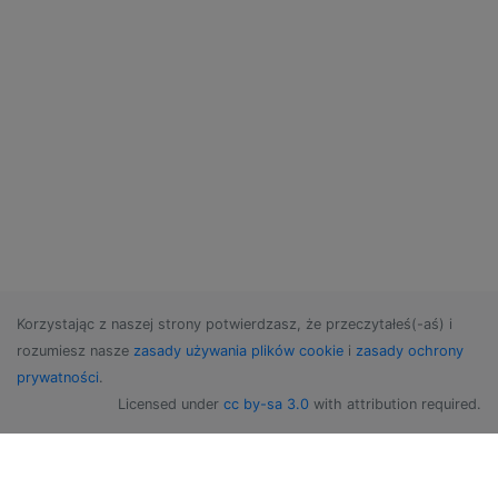
Korzystając z naszej strony potwierdzasz, że przeczytałeś(-aś) i
rozumiesz nasze
zasady używania plików cookie
i
zasady ochrony
prywatności
.
Licensed under
cc by-sa 3.0
with attribution required.