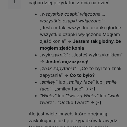
najbardziej przydatne z dnia na dzień.
„wszystkie czapki włączone ...
wszystkie czapki wyłączone”
:
„Jestem taki wszystkie czapki głodne
wszystkie czapki wyłączone Mogłem
zjeść konia” ->
Jestem tak głodny, że
mogłem zjeść konia
„wykrzyknik”
: „Jesteś wykrzyknikiem”
->
Jesteś mężczyzną!
„znak zapytania”
: „Co to był ten znak
zapytania” ->
Co to było?
„smiley”
lub
„smiley face”
lub
„smile
face”
: „smiley face” ->
:-)
"Winky"
lub
"twarzą Winky"
lub
"wink
twarz"
: "Oczko twarz" ->
;-)
Ale jest wiele innych, które obejmują
zaskakującą liczbę przypadków krawędzi.