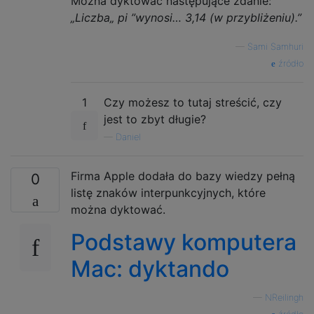
Można dyktować następujące zdanie:
„Liczba„ pi ”wynosi… 3,14 (w przybliżeniu).”
—
Sami Samhuri
źródło
1
Czy możesz to tutaj streścić, czy
jest to zbyt długie?
—
Daniel
Firma Apple dodała do bazy wiedzy pełną
0
listę znaków interpunkcyjnych, które
można dyktować.
Podstawy komputera
Mac: dyktando
—
NReilingh