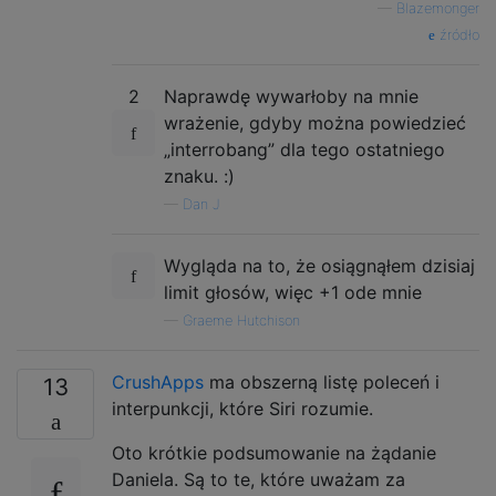
—
Blazemonger
źródło
2
Naprawdę wywarłoby na mnie
wrażenie, gdyby można powiedzieć
„interrobang” dla tego ostatniego
znaku. :)
—
Dan J
Wygląda na to, że osiągnąłem dzisiaj
limit głosów, więc +1 ode mnie
—
Graeme Hutchison
CrushApps
ma obszerną listę poleceń i
13
interpunkcji, które Siri rozumie.
Oto krótkie podsumowanie na żądanie
Daniela. Są to te, które uważam za