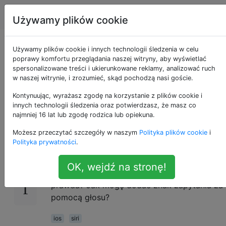
Apple
Tagi
Account
Używamy plików cookie
Czy istnieje sposób
Używamy plików cookie i innych technologii śledzenia w celu
poprawy komfortu przeglądania naszej witryny, aby wyświetlać
spersonalizowane treści i ukierunkowane reklamy, analizować ruch
użycia interpunkcji w
w naszej witrynie, i zrozumieć, skąd pochodzą nasi goście.
dyktandzie Siri?
Kontynuując, wyrażasz zgodę na korzystanie z plików cookie i
innych technologii śledzenia oraz potwierdzasz, że masz co
najmniej 16 lat lub zgodę rodzica lub opiekuna.
Możesz przeczytać szczegóły w naszym
Polityka plików cookie
i
Czy istnieje sposób użycia interpunkcji w
16
Polityka prywatności
.
dyktandzie Siri? Na przykład, jeśli powiem
Siri, żeby napisał do kogoś „chce się spotkać
OK, wejdź na stronę!
na obiedzie?” - nie będzie śledził przegięcia,
prawda? Jak mogę dodać znak zapytania za
pomocą głosu?
ios
siri