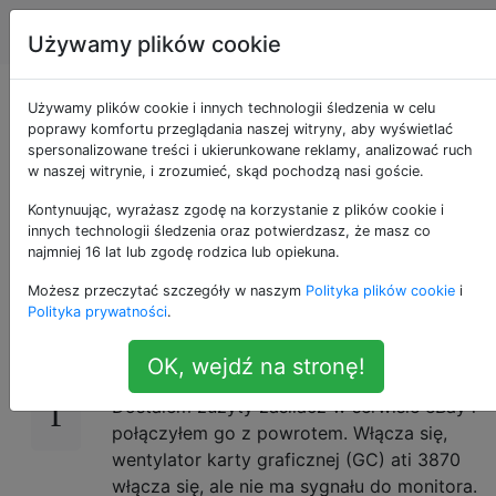
Apple
Tagi
Account
Używamy plików cookie
Mac Pro 3,1 brak
Używamy plików cookie i innych technologii śledzenia w celu
poprawy komfortu przeglądania naszej witryny, aby wyświetlać
spersonalizowane treści i ukierunkowane reklamy, analizować ruch
sygnału do
w naszej witrynie, i zrozumieć, skąd pochodzą nasi goście.
monitorowania
Kontynuując, wyrażasz zgodę na korzystanie z plików cookie i
innych technologii śledzenia oraz potwierdzasz, że masz co
najmniej 16 lat lub zgodę rodzica lub opiekuna.
Możesz przeczytać szczegóły w naszym
Polityka plików cookie
i
Otrzymałem Mac Pro 3,1 2008 w kawałkach
1
Polityka prywatności
.
od znajomego. Powiedział, że ma problemy z
włączaniem i wyłączaniem kart graficznych,
OK, wejdź na stronę!
a następnie zasilanie (PS) zawiodło.
Dostałem zużyty zasilacz w serwisie eBay i
połączyłem go z powrotem. Włącza się,
wentylator karty graficznej (GC) ati 3870
włącza się, ale nie ma sygnału do monitora.