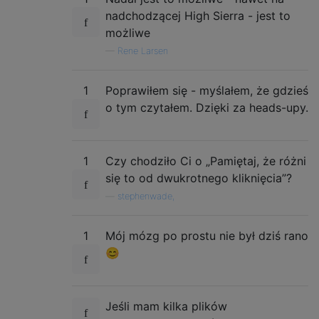
nadchodzącej High Sierra - jest to
możliwe
—
Rene Larsen
1
Poprawiłem się - myślałem, że gdzieś
o tym czytałem. Dzięki za heads-upy.
1
Czy chodziło Ci o „Pamiętaj, że różni
się to od dwukrotnego kliknięcia”?
—
stephenwade,
1
Mój mózg po prostu nie był dziś rano
😊
Jeśli mam kilka plików