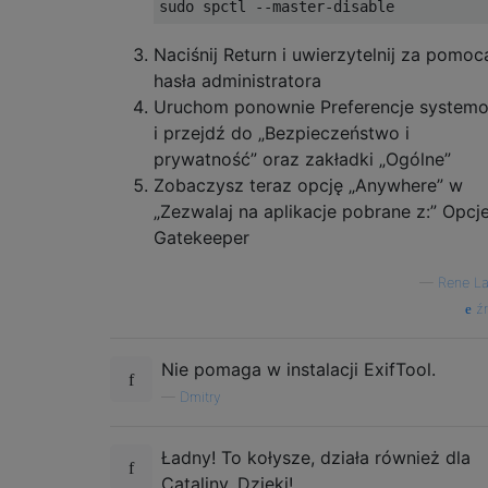
Naciśnij Return i uwierzytelnij za pomoc
hasła administratora
Uruchom ponownie Preferencje system
i przejdź do „Bezpieczeństwo i
prywatność” oraz zakładki „Ogólne”
Zobaczysz teraz opcję „Anywhere” w
„Zezwalaj na aplikacje pobrane z:” Opcj
Gatekeeper
—
Rene La
źr
Nie pomaga w instalacji ExifTool.
—
Dmitry
Ładny! To kołysze, działa również dla
Cataliny. Dzięki!