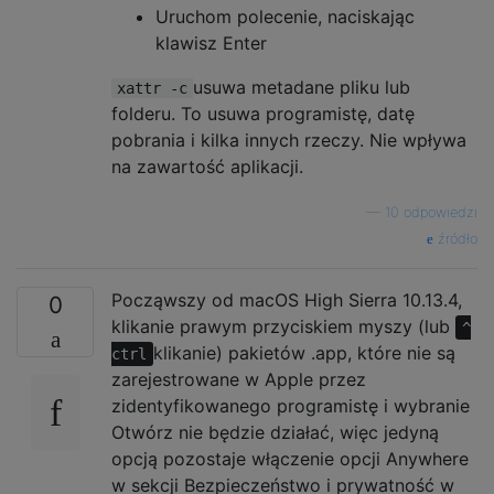
Uruchom polecenie, naciskając
klawisz Enter
usuwa metadane pliku lub
xattr -c
folderu. To usuwa programistę, datę
pobrania i kilka innych rzeczy. Nie wpływa
na zawartość aplikacji.
—
10 odpowiedzi
źródło
Począwszy od macOS High Sierra 10.13.4,
0
klikanie prawym przyciskiem myszy (lub
^
klikanie) pakietów .app, które nie są
ctrl
zarejestrowane w Apple przez
zidentyfikowanego programistę i wybranie
Otwórz nie będzie działać, więc jedyną
opcją pozostaje włączenie opcji Anywhere
w sekcji Bezpieczeństwo i prywatność w