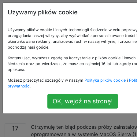
Apple
Tagi
Account
Używamy plików cookie
Jak zezwolić na
Używamy plików cookie i innych technologii śledzenia w celu popraw
przeglądania naszej witryny, aby wyświetlać spersonalizowane treści 
ukierunkowane reklamy, analizować ruch w naszej witrynie, i zrozumie
instalację sklepu z
pochodzą nasi goście.
aplikacjami lub
Kontynuując, wyrażasz zgodę na korzystanie z plików cookie i innych 
śledzenia oraz potwierdzasz, że masz co najmniej 16 lat lub zgodę ro
opiekuna.
zidentyfikowanych
Możesz przeczytać szczegóły w naszym
Polityka plików cookie
i
Poli
programistów na
prywatności
.
OK, wejdź na stronę!
MacOS Sierra
Otrzymuję ten błąd podczas próby zainstalo
17
oprogramowania w systemie MacOS Sierra (10