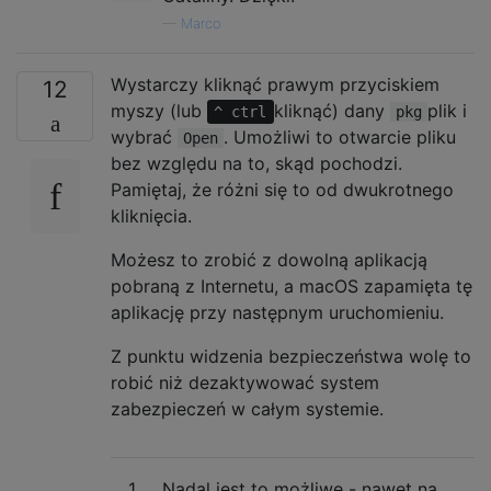
—
Marco
Wystarczy kliknąć prawym przyciskiem
12
myszy (lub
kliknąć) dany
plik i
^ ctrl
pkg
wybrać
. Umożliwi to otwarcie pliku
Open
bez względu na to, skąd pochodzi.
Pamiętaj, że różni się to od dwukrotnego
kliknięcia.
Możesz to zrobić z dowolną aplikacją
pobraną z Internetu, a macOS zapamięta tę
aplikację przy następnym uruchomieniu.
Z punktu widzenia bezpieczeństwa wolę to
robić niż dezaktywować system
zabezpieczeń w całym systemie.
1
Nadal jest to możliwe - nawet na