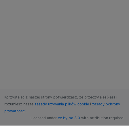
Korzystając z naszej strony potwierdzasz, że przeczytałeś(-aś) i
rozumiesz nasze
zasady używania plików cookie
i
zasady ochrony
prywatności
.
Licensed under
cc by-sa 3.0
with attribution required.