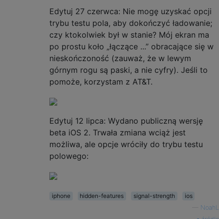
Edytuj 27 czerwca: Nie mogę uzyskać opcji
trybu testu pola, aby dokończyć ładowanie;
czy ktokolwiek był w stanie? Mój ekran ma
po prostu koło „łączące ...” obracające się w
nieskończoność (zauważ, że w lewym
górnym rogu są paski, a nie cyfry). Jeśli to
pomoże, korzystam z AT&T.
Edytuj 12 lipca: Wydano publiczną wersję
beta iOS 2. Trwała zmiana wciąż jest
możliwa, ale opcje wróciły do ​​trybu testu
polowego:
iphone
hidden-features
signal-strength
ios
—
NoahL