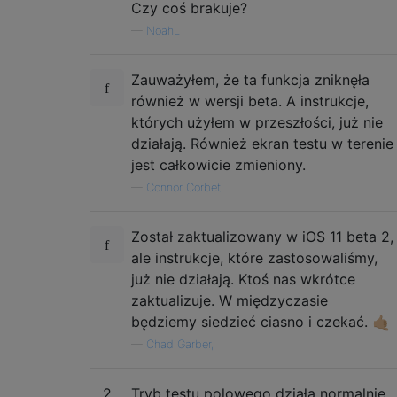
Czy coś brakuje?
—
NoahL
Zauważyłem, że ta funkcja zniknęła
również w wersji beta. A instrukcje,
których użyłem w przeszłości, już nie
działają. Również ekran testu w terenie
jest całkowicie zmieniony.
—
Connor Corbet
Został zaktualizowany w iOS 11 beta 2,
ale instrukcje, które zastosowaliśmy,
już nie działają. Ktoś nas wkrótce
zaktualizuje. W międzyczasie
będziemy siedzieć ciasno i czekać. 🤙🏼
—
Chad Garber,
2
Tryb testu polowego działa normalnie