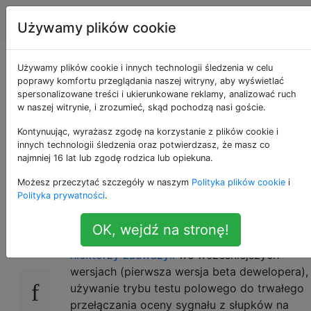
Apple
Tagi
Account
Używamy plików cookie
Odczyt stałego
Używamy plików cookie i innych technologii śledzenia w celu
poprawy komfortu przeglądania naszej witryny, aby wyświetlać
spersonalizowane treści i ukierunkowane reklamy, analizować ruch
sygnału w trybie
w naszej witrynie, i zrozumieć, skąd pochodzą nasi goście.
testu polowego iOS
Kontynuując, wyrażasz zgodę na korzystanie z plików cookie i
innych technologii śledzenia oraz potwierdzasz, że masz co
najmniej 16 lat lub zgodę rodzica lub opiekuna.
11
Możesz przeczytać szczegóły w naszym
Polityka plików cookie
i
Polityka prywatności
.
Dzisiaj firma Apple wydała pierwszą
21
OK, wejdź na stronę!
publiczną wersję beta systemu iOS 11. Jak
niektórzy zauważyli
we wcześniejszych
wersjach (pierwsza wersja beta dewelopera),
używanie trybu testu polowego do trwałego
przełączania oceny sygnału z słupków na