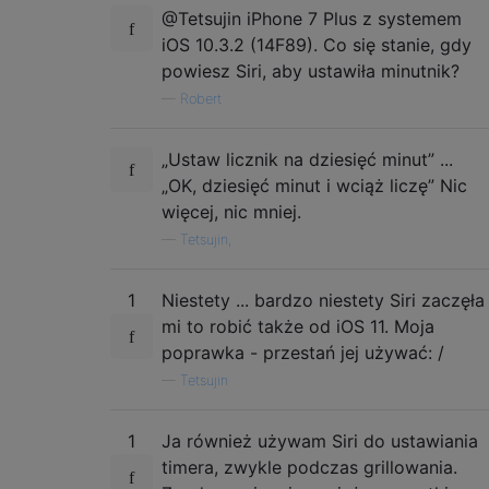
@Tetsujin iPhone 7 Plus z systemem
iOS 10.3.2 (14F89). Co się stanie, gdy
powiesz Siri, aby ustawiła minutnik?
—
Robert
„Ustaw licznik na dziesięć minut” ...
„OK, dziesięć minut i wciąż liczę” Nic
więcej, nic mniej.
—
Tetsujin,
1
Niestety ... bardzo niestety Siri zaczęła
mi to robić także od iOS 11. Moja
poprawka - przestań jej używać: /
—
Tetsujin
1
Ja również używam Siri do ustawiania
timera, zwykle podczas grillowania.