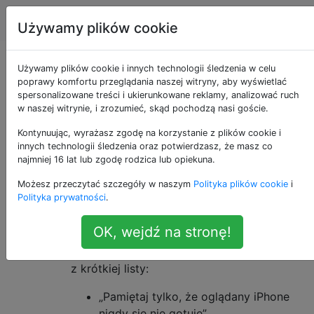
Apple
Tagi
Account
Używamy plików cookie
Jak mogę wyłączyć
Używamy plików cookie i innych technologii śledzenia w celu
poprawy komfortu przeglądania naszej witryny, aby wyświetlać
spersonalizowane treści i ukierunkowane reklamy, analizować ruch
żarty Siri?
w naszej witrynie, i zrozumieć, skąd pochodzą nasi goście.
Kontynuując, wyrażasz zgodę na korzystanie z plików cookie i
innych technologii śledzenia oraz potwierdzasz, że masz co
Używam Siri do ustawiania krótkich timerów,
9
najmniej 16 lat lub zgodę rodzica lub opiekuna.
wiele razy z rzędu: „Ustaw timer na 45
Możesz przeczytać szczegóły w naszym
Polityka plików cookie
i
sekund”. To jest na iPhone 7 Plus z systemem
Polityka prywatności
.
iOS 10.3.2 (14F89).
OK, wejdź na stronę!
Działa świetnie, ale za każdym razem, gdy
Siri potwierdza licznik, dodaje dowcipny żart
z krótkiej listy:
„Pamiętaj tylko, że oglądany iPhone
nigdy się nie gotuje”.