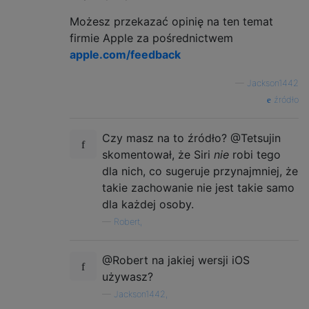
Możesz przekazać opinię na ten temat
firmie Apple za pośrednictwem
apple.com/feedback
—
Jackson1442
źródło
Czy masz na to źródło? @Tetsujin
skomentował, że Siri
nie
robi tego
dla nich, co sugeruje przynajmniej, że
takie zachowanie nie jest takie samo
dla każdej osoby.
—
Robert,
@Robert na jakiej wersji iOS
używasz?
—
Jackson1442,