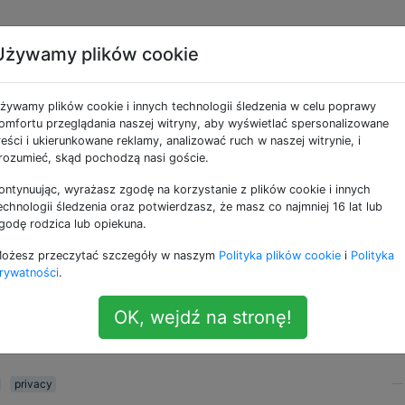
Używamy plików cookie
ie dane osobowe
żywamy plików cookie i innych technologii śledzenia w celu poprawy
 twórcy aplikacji, gdy
omfortu przeglądania naszej witryny, aby wyświetlać spersonalizowane
reści i ukierunkowane reklamy, analizować ruch w naszej witrynie, i
rozumieć, skąd pochodzą nasi goście.
ontynuując, wyrażasz zgodę na korzystanie z plików cookie i innych
echnologii śledzenia oraz potwierdzasz, że masz co najmniej 16 lat lub
godę rodzica lub opiekuna.
ane twórcy aplikacji przy zakupie aplikacji? Interesuje mn
ożesz przeczytać szczegóły w naszym
Polityka plików cookie
i
Polityka
 Store.
rywatności
.
isko, lokalizację, czy coś innego? Za pomocą wyszukiwar
OK, wejdź na stronę!
weloper aplikacji może gromadzić podczas uruchamiania
privacy