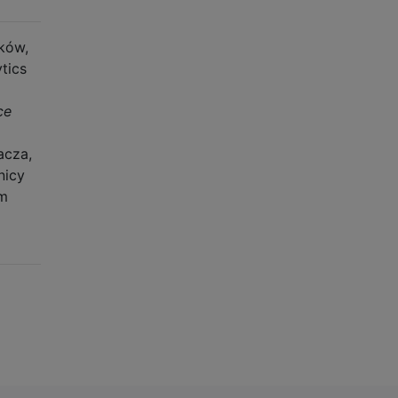
ków,
tics
ce
acza,
nicy
ym