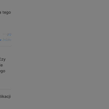
a tego
—
grg
źródło
Czy
je
ego
ikacji