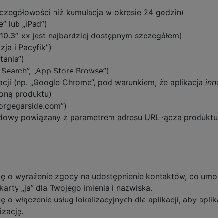
zczegółowości niż kumulacja w okresie 24 godzin)
” lub „iPad”)
 10.3”, xx jest najbardziej dostępnym szczegółem)
zja i Pacyfik”)
tania”)
 Search”, „App Store Browse”)
acji (np. „Google Chrome”, pod warunkiem, że aplikacja
inn
oną produktu)
eorgegarside.com”)
rdowy powiązany z parametrem adresu URL łącza produktu
ię o wyrażenie zgody na udostępnienie kontaktów, co umoż
karty „ja” dla Twojego imienia i nazwiska.
 o włączenie usług lokalizacyjnych dla aplikacji, aby aplik
izację.