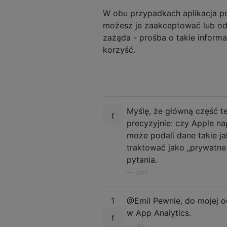
W obu przypadkach aplikacja p
możesz je zaakceptować lub odrz
zażąda - prośba o takie informa
korzyść.
Myślę, że główną część t
precyzyjnie: czy Apple n
może podali dane takie ja
traktować jako „prywatne 
pytania.
—
Emil
1
@Emil Pewnie, do mojej o
w App Analytics.
—
grg