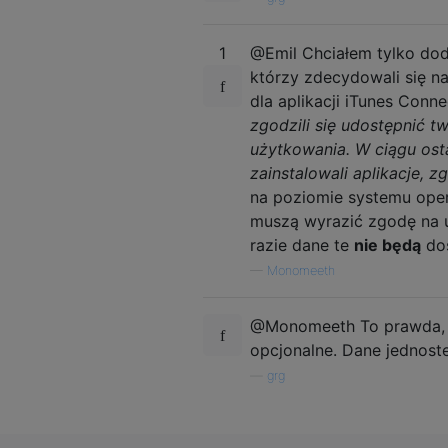
1
@Emil Chciałem tylko dod
którzy zdecydowali się na 
dla aplikacji iTunes Conn
zgodzili się udostępnić t
użytkowania. W ciągu ost
zainstalowali aplikacje, 
na poziomie systemu oper
muszą wyrazić zgodę na u
razie dane te
nie będą
dos
—
Monomeeth
@Monomeeth To prawda, al
opcjonalne. Dane jednoste
—
grg