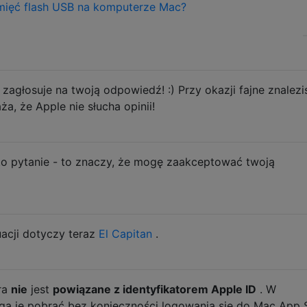
mięć flash USB na komputerze Mac?
zagłosuje na twoją odpowiedź! :) Przy okazji fajne znalezi
, że ​​Apple nie słucha opinii!
to pytanie - to znaczy, że mogę zaakceptować twoją
uacji dotyczy teraz
El Capitan
.
ra
nie
jest
powiązane z identyfikatorem Apple ID
. W
ą je pobrać bez konieczności logowania się do Mac App S