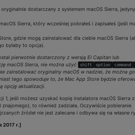
ł oryginalnie dostarczany z systemem macOS Sierra, jedyn
 macOS Sierra, który wcześniej pobrałeś i zapisałeś (jeśli m
Store, gdzie mogą zainstalować dla ciebie macOS Sierra (a
go byłaby to opcja).
stał pierwotnie dostarczony z wersją El Capitan lub
ację macOS Sierra, nie można użyć
shift
option
command
ie zainstalować oryginalny macOS w nadziei, że można go
miast tego spowoduje to, że Mac App Store będzie oferow
 opcję aktualizacji.
i 1, jeśli możesz uzyskać kopię instalatora macOS Sierra 
znajomego), to również zadziała. Oczywiście pobieranie
jrzanych źródeł nie jest zalecane i odbywa się na własne r
a 2017 r.]