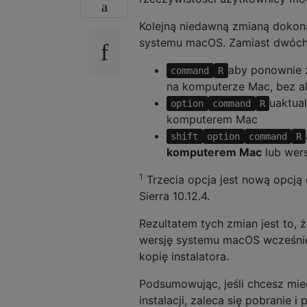
Kolejną niedawną zmianą dokona
systemu macOS. Zamiast dwóch 
aby ponownie 
command
R
na komputerze Mac, bez ak
uaktua
option
command
R
komputerem Mac
shift
option
command
R
komputerem Mac
lub wer
1
Trzecia opcja jest nową opcją
Sierra 10.12.4.
Rezultatem tych zmian jest to, 
wersję systemu macOS wcześniej
kopię instalatora.
Podsumowując, jeśli chcesz mie
instalacji, zaleca się pobranie