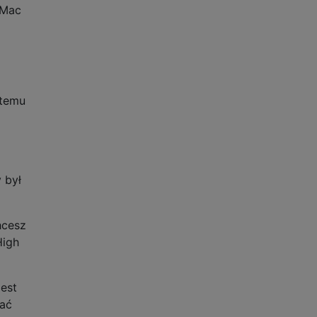
 Mac
stemu
 był
chcesz
High
jest
wać