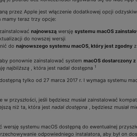
ną przez Apple jest włączenie dodatkowej opcji odzyskiw
mamy teraz trzy opcje:
zainstalować
najnowszą
wersję
systemu macOS zainstal
tualizacji do nowszej wersji
lnić do
najnowszego systemu macOS, który jest zgodny
z
aby ponownie zainstalować system
macOS dostarczony z
1
sję
najbliższą
, która jest nadal dostępna
 dostępną tylko od 27 marca 2017 r. I wymaga systemu m
że w przyszłości, jeśli będziesz musiał zainstalować kompat
szą niż ta, która jest
nadal dostępna
, będziesz musiał mi
ć wersję systemu macOS dostępną do ewentualnej przyszł
 i przechowywanie odpowiedniego instalatora, aby był on do