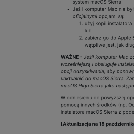
system macOS Sierra
Jeśli komputer Mac nie by
oficjalnymi
opcjami są:
użyj kopii instalatora
lub
zabierz go do Apple 
wątpliwe jest, jak dłu
WAŻNE -
Jeśli komputer Mac zo
wcześniejszą i obsługuje instal
opcji odzyskiwania, aby ponown
uaktualnić do macOS Sierra. Za
macOS High Sierra jako następną
W odniesieniu do powyższej opcj
pomocą innych środków (np. Od 
instalatora macOS Sierra z pode
[Aktualizacja na 18 październik