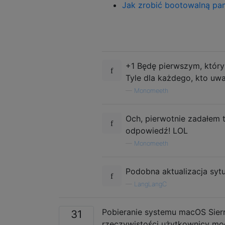
Jak zrobić bootowalną pa
+1 Będę pierwszym, który 
Tyle dla każdego, kto uważa
—
Monomeeth
Och, pierwotnie zadałem 
odpowiedź! LOL
—
Monomeeth
Podobna aktualizacja syt
—
LаngLаngС
Pobieranie systemu macOS Sier
31
rzeczywistości użytkownicy mog