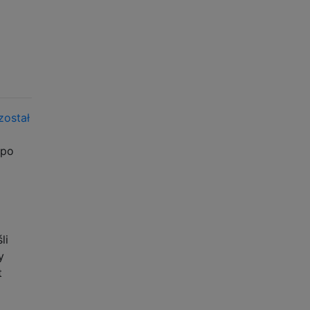
został
 po
li
y
t