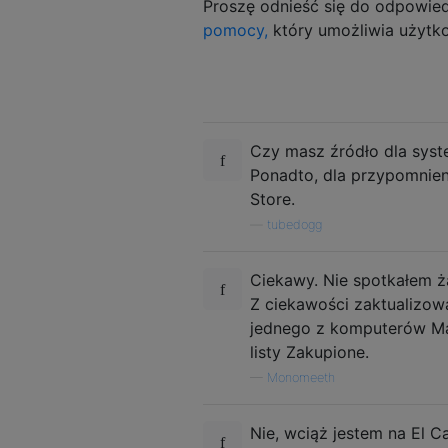
Proszę odnieść się do odpowie
pomocy,
który umożliwia użytko
Czy masz źródło dla syst
Ponadto, dla przypomnien
Store.
—
tubedogg
Ciekawy. Nie spotkałem ż
Z ciekawości zaktualizowa
jednego z komputerów Mac
listy Zakupione.
—
Monomeeth
Nie, wciąż jestem na El Ca