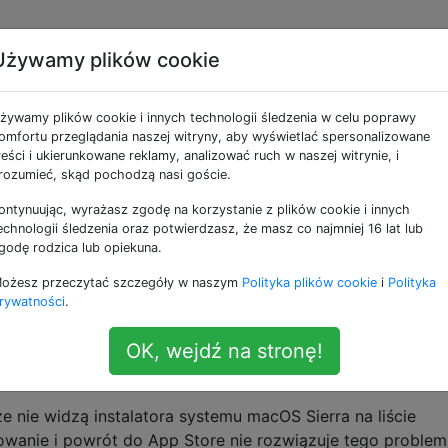
Używamy plików cookie
 pojawia się na mojej
żywamy plików cookie i innych technologii śledzenia w celu poprawy
w Mac App Store
omfortu przeglądania naszej witryny, aby wyświetlać spersonalizowane
reści i ukierunkowane reklamy, analizować ruch w naszej witrynie, i
rozumieć, skąd pochodzą nasi goście.
ontynuując, wyrażasz zgodę na korzystanie z plików cookie i innych
erają i / lub aktualizują do nowej wersji lub macOS (wcze
echnologii śledzenia oraz potwierdzasz, że masz co najmniej 16 lat lub
 App Store, ta wersja instalatora pojawia się na karcie
godę rodzica lub opiekuna.
ożesz przeczytać szczegóły w naszym
Polityka plików cookie
i
Polityka
rywatności
.
go, jak to wygląda (dodałem strzałki, aby podświetlić instal
OK, wejdź na stronę!
e nie widzą instalatora systemu macOS Sierra na liście
wanie i powrót do App Store nie rozwiązuje tego problem