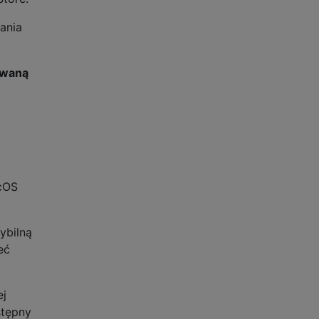
ania
owaną
acOS
ybilną
eć
ej
stępny