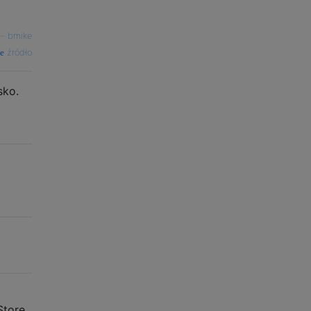
—
bmike
źródło
sko.
tore.