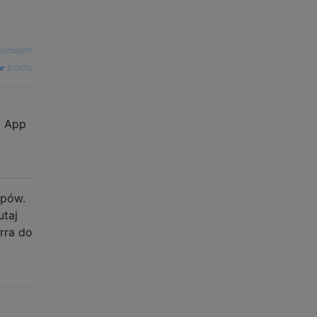
nomeeth
źródło
c App
upów.
utaj
rra do