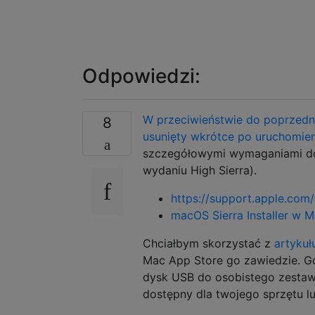
Odpowiedzi:
W przeciwieństwie do poprzedni
8
usunięty wkrótce po uruchomien
szczegółowymi wymaganiami dot
wydaniu High Sierra).
https://support.apple.co
macOS Sierra Installer w 
Chciałbym skorzystać z
artyku
Mac App Store go zawiedzie. Gd
dysk USB do osobistego zestaw
dostępny dla twojego sprzętu lu