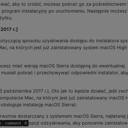
alować, aby to zrobić, możesz pobrać go za pośrednictwem
 program instalacyjny po uruchomieniu. Następnie możesz
żytku.
 2017 r.]
 dotyczącą sposobu uzyskiwania dostępu do instalatora sy
ac, na których jest już zainstalowany system macOS High
 chcesz mieć wersję macOS Sierra dostępną do ewentualnej
cy musieli pobrać i przechowywać odpowiedni instalator, aby
3 października 2017 r.), Oto jak to będzie działać, jeśli ze
komputerze Mac, na którym jest już zainstalowany macOS 
 obsługuje instalację macOS Sierra):
rwotnie dostarczany z systemem macOS Sierra, najłatwiej 
opcji odzyskiwania, aby ponownie zainstalo
n
command
R