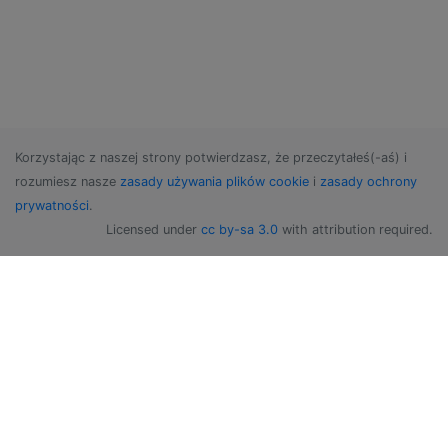
Korzystając z naszej strony potwierdzasz, że przeczytałeś(-aś) i
rozumiesz nasze
zasady używania plików cookie
i
zasady ochrony
prywatności
.
Licensed under
cc by-sa 3.0
with attribution required.