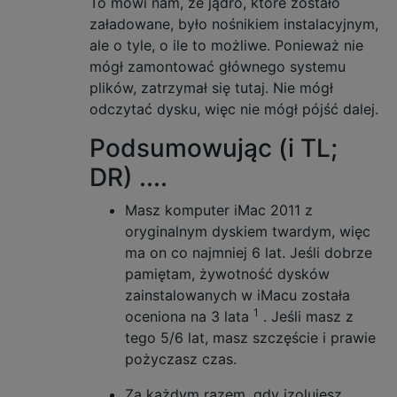
To mówi nam, że jądro, które zostało
załadowane, było nośnikiem instalacyjnym,
ale o tyle, o ile to możliwe. Ponieważ nie
mógł zamontować głównego systemu
plików, zatrzymał się tutaj. Nie mógł
odczytać dysku, więc nie mógł pójść dalej.
Podsumowując (i TL;
DR) ....
Masz komputer iMac 2011 z
oryginalnym dyskiem twardym, więc
ma on co najmniej 6 lat. Jeśli dobrze
pamiętam, żywotność dysków
zainstalowanych w iMacu została
1
oceniona na 3 lata
. Jeśli masz z
tego 5/6 lat, masz szczęście i prawie
pożyczasz czas.
Za każdym razem, gdy izolujesz