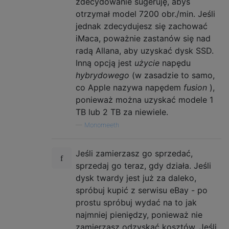
zdecydowanie sugeruję, abyś
otrzymał model 7200 obr./min. Jeśli
jednak zdecydujesz się zachować
iMaca, poważnie zastanów się nad
radą Allana, aby uzyskać dysk SSD.
Inną opcją jest
użycie
napędu
hybrydowego
(w zasadzie to samo,
co Apple nazywa napędem
fusion
),
ponieważ można uzyskać modele 1
TB lub 2 TB za niewiele.
—
Monomeeth
Jeśli zamierzasz go sprzedać,
sprzedaj go teraz, gdy działa. Jeśli
dysk twardy jest już za daleko,
spróbuj kupić z serwisu eBay - po
prostu spróbuj wydać na to jak
najmniej pieniędzy, ponieważ nie
zamierzasz odzyskać kosztów. Jeśli