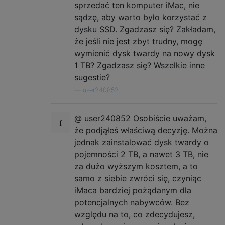
sprzedać ten komputer iMac, nie
sądzę, aby warto było korzystać z
dysku SSD. Zgadzasz się? Zakładam,
że jeśli nie jest zbyt trudny, mogę
wymienić dysk twardy na nowy dysk
1 TB? Zgadzasz się? Wszelkie inne
sugestie?
—
user240852
@ user240852 Osobiście uważam,
że podjąłeś właściwą decyzję. Można
jednak zainstalować dysk twardy o
pojemności 2 TB, a nawet 3 TB, nie
za dużo wyższym kosztem, a to
samo z siebie zwróci się, czyniąc
iMaca bardziej pożądanym dla
potencjalnych nabywców. Bez
względu na to, co zdecydujesz,