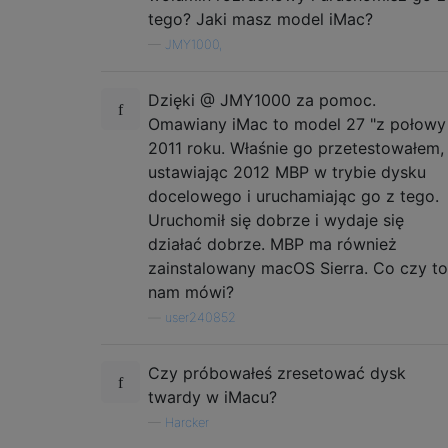
tego? Jaki masz model iMac?
—
JMY1000,
Dzięki @ JMY1000 za pomoc.
Omawiany iMac to model 27 "z połowy
2011 roku. Właśnie go przetestowałem,
ustawiając 2012 MBP w trybie dysku
docelowego i uruchamiając go z tego.
Uruchomił się dobrze i wydaje się
działać dobrze. MBP ma również
zainstalowany macOS Sierra. Co czy to
nam mówi?
—
user240852
Czy próbowałeś zresetować dysk
twardy w iMacu?
—
Harcker