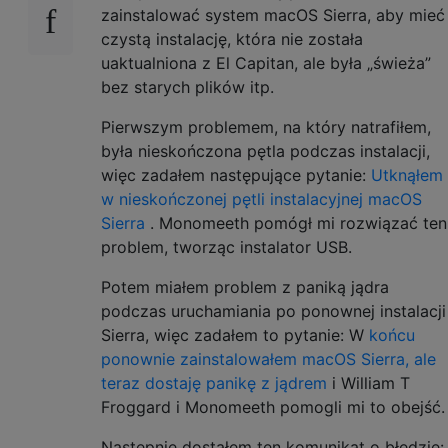
zainstalować system macOS Sierra, aby mieć
czystą instalację, która nie została
uaktualniona z El Capitan, ale była „świeża”
bez starych plików itp.
Pierwszym problemem, na który natrafiłem,
była nieskończona pętla podczas instalacji,
więc zadałem następujące pytanie:
Utknąłem
w nieskończonej pętli instalacyjnej macOS
Sierra
. Monomeeth pomógł mi rozwiązać ten
problem, tworząc instalator USB.
Potem miałem problem z paniką jądra
podczas uruchamiania po ponownej instalacji
Sierra, więc zadałem to pytanie: W
końcu
ponownie zainstalowałem macOS Sierra, ale
teraz dostaję panikę z jądrem
i William T
Froggard i Monomeeth pomogli mi to obejść.
Następnie dostałem ten komunikat o błędzie: