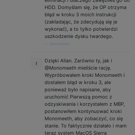
eliminacji i dlaczego zawęziłeś go do
HDD. Domyślam się, że OP otrzyma
błąd w kroku 3 moich instrukcji
(zakładając, że zdecydują się je
wykonać), a to tylko potwierdzi
uszkodzenie dysku twardego.
—
Monomeeth
Dzięki Allan. Zarówno ty, jak i
@Monomeeth mieliście rację.
Wypróbowałem kroki Monomeeth i
dostałem błąd w kroku 3, ale
ponieważ było napisane, aby
uruchomić Pierwszą pomoc z
odzyskiwania i korzystałem z MBP,
postanowiłem kontynuować kroki
Monomeeth, aby zobaczyć, co się
stanie. To faktycznie działało i mam
teraz system MacOS Sierra