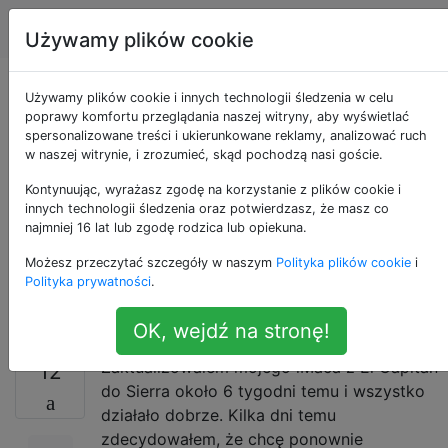
Apple
Tagi
Account
Używamy plików cookie
Jak zainstalować
Używamy plików cookie i innych technologii śledzenia w celu
poprawy komfortu przeglądania naszej witryny, aby wyświetlać
spersonalizowane treści i ukierunkowane reklamy, analizować ruch
teraz system macOS
w naszej witrynie, i zrozumieć, skąd pochodzą nasi goście.
Sierra po tych
Kontynuując, wyrażasz zgodę na korzystanie z plików cookie i
innych technologii śledzenia oraz potwierdzasz, że masz co
najmniej 16 lat lub zgodę rodzica lub opiekuna.
wszystkich
Możesz przeczytać szczegóły w naszym
Polityka plików cookie
i
problemach?
Polityka prywatności
.
OK, wejdź na stronę!
Zaktualizowałem mojego iMaca z El Capitan
12
do Sierra około 6 tygodni temu i wszystko
działało dobrze. Kilka dni temu
zdecydowałem, że chcę ponownie