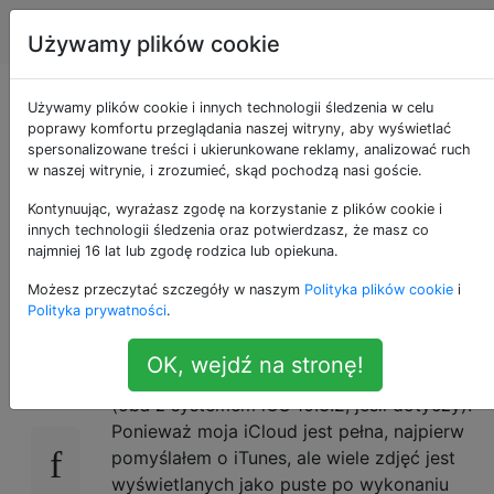
Apple
Tagi
Account
Używamy plików cookie
Przesyłanie zdjęć
Używamy plików cookie i innych technologii śledzenia w celu
poprawy komfortu przeglądania naszej witryny, aby wyświetlać
spersonalizowane treści i ukierunkowane reklamy, analizować ruch
między iPhoneami z
w naszej witrynie, i zrozumieć, skąd pochodzą nasi goście.
zachowaniem
Kontynuując, wyrażasz zgodę na korzystanie z plików cookie i
innych technologii śledzenia oraz potwierdzasz, że masz co
najmniej 16 lat lub zgodę rodzica lub opiekuna.
metadanych
Możesz przeczytać szczegóły w naszym
Polityka plików cookie
i
Polityka prywatności
.
Chcę przenieść wszystkie zdjęcia z mojego
3
OK, wejdź na stronę!
starego iPhone'a 6 na nowy iPhone 7 Plus
(oba z systemem iOS 10.3.2, jeśli dotyczy).
Ponieważ moja iCloud jest pełna, najpierw
pomyślałem o iTunes, ale wiele zdjęć jest
wyświetlanych jako puste po wykonaniu