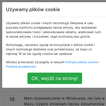
Apple
Tagi
Account
Używamy plików cookie
Zmienianie nazw
Używamy plików cookie i innych technologii śledzenia w celu
poprawy komfortu przeglądania naszej witryny, aby wyświetlać
spersonalizowane treści i ukierunkowane reklamy, analizować ruch
dokumentów w
w naszej witrynie, i zrozumieć, skąd pochodzą nasi goście.
oknach dialogowych
Kontynuując, wyrażasz zgodę na korzystanie z plików cookie i
innych technologii śledzenia oraz potwierdzasz, że masz co
najmniej 16 lat lub zgodę rodzica lub opiekuna.
„Otwórz” i „Zapisz
Możesz przeczytać szczegóły w naszym
Polityka plików cookie
i
jako”, tak jak w
Polityka prywatności
.
OK, wejdź na stronę!
systemie Windows
Mam doświadczenie w Windowsie, nie tyle w
16
Macu. Często zmieniam nazwy dokumentów