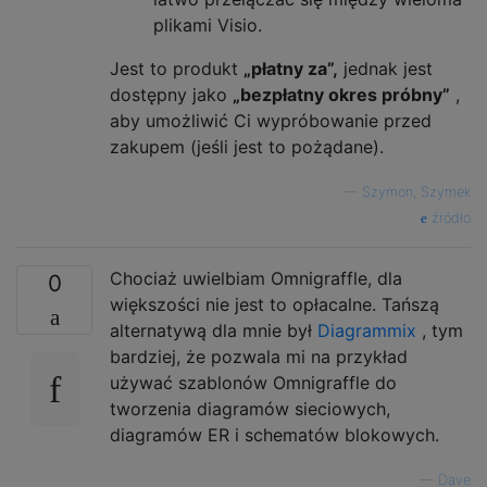
plikami Visio.
Jest to produkt
„płatny za”,
jednak jest
dostępny jako
„bezpłatny okres próbny”
,
aby umożliwić Ci wypróbowanie przed
zakupem (jeśli jest to pożądane).
—
Szymon, Szymek
źródło
Chociaż uwielbiam Omnigraffle, dla
0
większości nie jest to opłacalne. Tańszą
alternatywą dla mnie był
Diagrammix
, tym
bardziej, że pozwala mi na przykład
używać szablonów Omnigraffle do
tworzenia diagramów sieciowych,
diagramów ER i schematów blokowych.
—
Dave