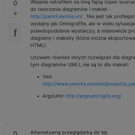
Właśnie natrafiłem na inną fajną (open source
0
do tworzenia diagramów i makiet -
http://pencil.evolus.vn/
. Nie jest tak profesjon
wydajny jak Omnigraffle, ale w wielu sytuacj
prawdopodobnie wystarczy, a mianowicie pr
diagramy i makiety (które można eksportowa
HTML).
Używam również innych rozwiązań dla diag
tym diagramów UML), nie są to dla makiet:
Yed:
http://www.yworks.com/en/products_ye
ArgoUml:
http://argouml.tigris.org/
Alternatywną przeglądarką do tej
0