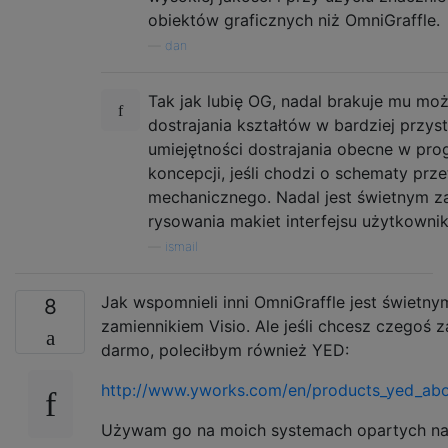
obiektów graficznych niż OmniGraffle.
—
dan
Tak jak lubię OG, nadal brakuje mu mo
dostrajania kształtów w bardziej przys
umiejętności dostrajania obecne w prog
koncepcji, jeśli chodzi o schematy prz
mechanicznego. Nadal jest świetnym z
rysowania makiet interfejsu użytkownik
—
ismail
Jak wspomnieli inni OmniGraffle jest świetny
8
zamiennikiem Visio. Ale jeśli chcesz czegoś z
darmo, poleciłbym również YED:
http://www.yworks.com/en/products_yed_abo
Używam go na moich systemach opartych n