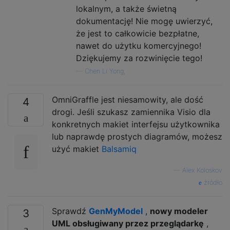
lokalnym, a także świetną
dokumentację! Nie mogę uwierzyć,
że jest to całkowicie bezpłatne,
nawet do użytku komercyjnego!
Dziękujemy za rozwinięcie tego!
—
Chen Li Yong,
OmniGraffle jest niesamowity, ale dość
4
drogi. Jeśli szukasz zamiennika Visio dla
konkretnych makiet interfejsu użytkownika
lub naprawdę prostych diagramów, możesz
użyć makiet
Balsamiq
—
Alex Koloskov
źródło
Sprawdź
GenMyModel
,
nowy modeler
3
UML obsługiwany przez przeglądarkę
,