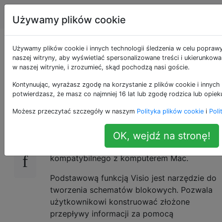
Apple
Tagi
Account
Używamy plików cookie
Jakie są zamienniki
Używamy plików cookie i innych technologii śledzenia w celu popraw
naszej witryny, aby wyświetlać spersonalizowane treści i ukierunkow
w naszej witrynie, i zrozumieć, skąd pochodzą nasi goście.
Mac OS X dla Visio?
Kontynuując, wyrażasz zgodę na korzystanie z plików cookie i innych 
potwierdzasz, że masz co najmniej 16 lat lub zgodę rodzica lub opiek
Visio jest najbardziej widocznym przykładem
31
Możesz przeczytać szczegóły w naszym
Polityka plików cookie
i
Poli
programu, który uważam za przydatny w
systemie Windows, dla którego nie
OK, wejdź na stronę!
zidentyfikowałem zamiennika
kompatybilnego z komputerem Mac.
Podstawową funkcją Visio jest narzędzie do
tworzenia schematów blokowych. Pozwala
użytkownikowi konstruować złożone
przepływy informacji za pomocą