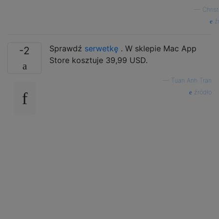
—
Chris
ź
Sprawdź
serwetkę
. W sklepie Mac App
-2
Store kosztuje 39,99 USD.
—
Tuan Anh Tran
źródło