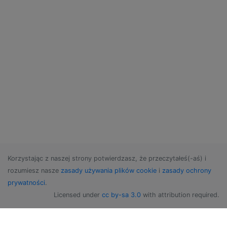
Korzystając z naszej strony potwierdzasz, że przeczytałeś(-aś) i
rozumiesz nasze
zasady używania plików cookie
i
zasady ochrony
prywatności
.
Licensed under
cc by-sa 3.0
with attribution required.