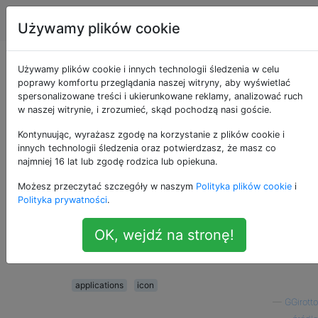
Apple
Tagi
Account
Używamy plików cookie
Ikony aplikacji nie są
Używamy plików cookie i innych technologii śledzenia w celu
poprawy komfortu przeglądania naszej witryny, aby wyświetlać
spersonalizowane treści i ukierunkowane reklamy, analizować ruch
wyświetlane
w naszej witrynie, i zrozumieć, skąd pochodzą nasi goście.
Kontynuując, wyrażasz zgodę na korzystanie z plików cookie i
innych technologii śledzenia oraz potwierdzasz, że masz co
Niektóre z moich ikon aplikacji zmieniają się
17
najmniej 16 lat lub zgodę rodzica lub opiekuna.
w zwykłe ikony aplikacji i nie mam pojęcia,
Możesz przeczytać szczegóły w naszym
Polityka plików cookie
i
dlaczego. Próbowałem zrestartować system
Polityka prywatności
.
i nic. 3 dni temu zaktualizowałem Skype, a
potem ikona zniknęła.
OK, wejdź na stronę!
applications
icon
—
GGirotto