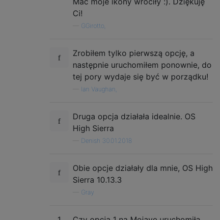
Mac moje ikony wróciły :). Dziękuję
Ci!
—
GGirotto,
Zrobiłem tylko pierwszą opcję, a
następnie uruchomiłem ponownie, do
tej pory wydaje się być w porządku!
—
Ian Vaughan,
Druga opcja działała idealnie. OS
High Sierra
—
Denish 30.01.2018
Obie opcje działały dla mnie, OS High
Sierra 10.13.3
—
Gray
1
Czy opcja 1 na Mojave uruchomiła