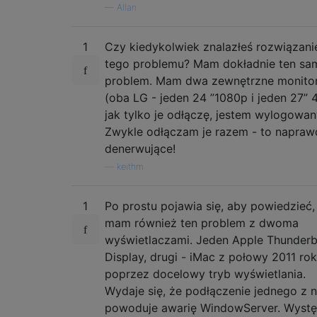
—
Allan
1
Czy kiedykolwiek znalazłeś rozwiązani
tego problemu? Mam dokładnie ten sa
problem. Mam dwa zewnętrzne monito
(oba LG - jeden 24 ”1080p i jeden 27” 4
jak tylko je odłączę, jestem wylogowan
Zwykle odłączam je razem - to napraw
denerwujące!
—
keithm
1
Po prostu pojawia się, aby powiedzieć,
mam również ten problem z dwoma
wyświetlaczami. Jeden Apple Thunderb
Display, drugi - iMac z połowy 2011 ro
poprzez docelowy tryb wyświetlania.
Wydaje się, że podłączenie jednego z n
powoduje awarię WindowServer. Wystę