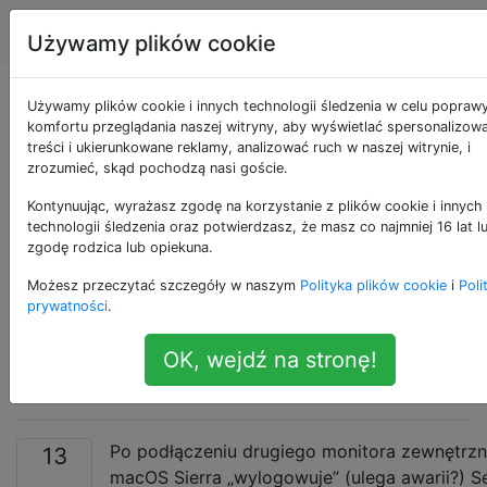
Apple
Tagi
Account
Używamy plików cookie
Podłączenie
Używamy plików cookie i innych technologii śledzenia w celu popraw
komfortu przeglądania naszej witryny, aby wyświetlać spersonalizow
treści i ukierunkowane reklamy, analizować ruch w naszej witrynie, i
zewnętrznego
zrozumieć, skąd pochodzą nasi goście.
monitora
Kontynuując, wyrażasz zgodę na korzystanie z plików cookie i innych
technologii śledzenia oraz potwierdzasz, że masz co najmniej 16 lat l
zgodę rodzica lub opiekuna.
„wylogowuje”
Możesz przeczytać szczegóły w naszym
Polityka plików cookie
i
Poli
(powoduje awarię?)
prywatności
.
OK, wejdź na stronę!
Sesji użytkownika
Po podłączeniu drugiego monitora zewnętrz
13
macOS Sierra „wylogowuje” (ulega awarii?) S