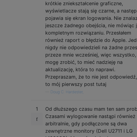
krótkie zniekształcenie graficzne,
wyświetlacze stają się czarne, a następ
pojawia się ekran logowania. Nie znala
jeszcze żadnego obejścia, nie mówiąc 
kompletnym rozwiązaniu. Przesłałem
również raport o błędzie do Apple. Je
nigdy nie odpowiedzieli na żadne prze
przeze mnie wcześniej, więc wszystko,
mogę zrobić, to mieć nadzieję na
aktualizację, która to naprawi.
Przepraszam, że to nie jest odpowiedź,
to mój pierwszy post tutaj
—
Doug C. Hardester,
1
Od dłuższego czasu mam ten sam prob
Czasami wylogowanie nastąpi również
arbitralnie, gdy podłączone są dwa
zewnętrzne monitory (Dell U2711 i LG