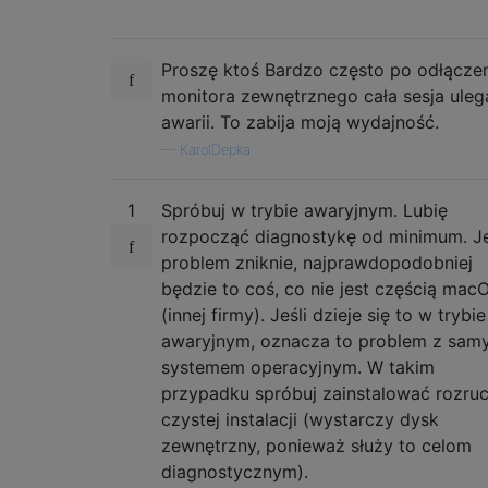
Proszę ktoś Bardzo często po odłącze
monitora zewnętrznego cała sesja uleg
awarii. To zabija moją wydajność.
—
KarolDepka
1
Spróbuj w trybie awaryjnym. Lubię
rozpocząć diagnostykę od minimum. Je
problem zniknie, najprawdopodobniej
będzie to coś, co nie jest częścią mac
(innej firmy). Jeśli dzieje się to w trybie
awaryjnym, oznacza to problem z sam
systemem operacyjnym. W takim
przypadku spróbuj zainstalować rozruc
czystej instalacji (wystarczy dysk
zewnętrzny, ponieważ służy to celom
diagnostycznym).