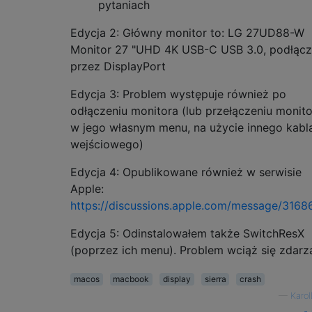
pytaniach
Edycja 2: Główny monitor to: LG 27UD88-W
Monitor 27 "UHD 4K USB-C USB 3.0, podłąc
przez DisplayPort
Edycja 3: Problem występuje również po
odłączeniu monitora (lub przełączeniu monito
w jego własnym menu, na użycie innego kabl
wejściowego)
Edycja 4: Opublikowane również w serwisie
Apple:
https://discussions.apple.com/message/316
Edycja 5: Odinstalowałem także SwitchResX
(poprzez ich menu). Problem wciąż się zdarz
macos
macbook
display
sierra
crash
—
Karo