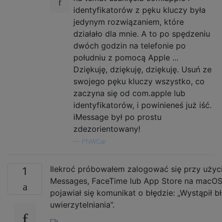
identyfikatorów z pęku kluczy była
jedynym rozwiązaniem, które
działało dla mnie. A to po spędzeniu
dwóch godzin na telefonie po
południu z pomocą Apple ...
Dziękuję, dziękuję, dziękuję. Usuń ze
swojego pęku kluczy wszystko, co
zaczyna się od com.apple lub
identyfikatorów, i powinieneś już iść.
iMessage był po prostu
zdezorientowany!
—
PNWCar
Ilekroć próbowałem zalogować się przy użyc
1
Messages, FaceTime lub App Store na macOS S
pojawiał się komunikat o błędzie: „Wystąpił 
uwierzytelniania”.