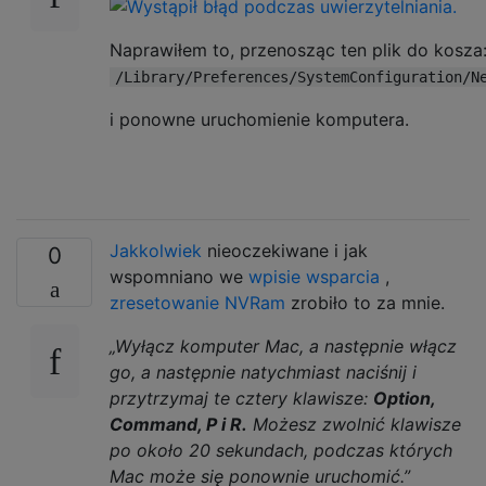
Naprawiłem to, przenosząc ten plik do kosza
/Library/Preferences/SystemConfiguration/N
i ponowne uruchomienie komputera.
Jakkolwiek
nieoczekiwane i jak
0
wspomniano we
wpisie wsparcia
,
zresetowanie NVRam
zrobiło to za mnie.
„Wyłącz komputer Mac, a następnie włącz
go, a następnie natychmiast naciśnij i
przytrzymaj te cztery klawisze:
Option,
Command, P i R.
Możesz zwolnić klawisze
po około 20 sekundach, podczas których
Mac może się ponownie uruchomić.”