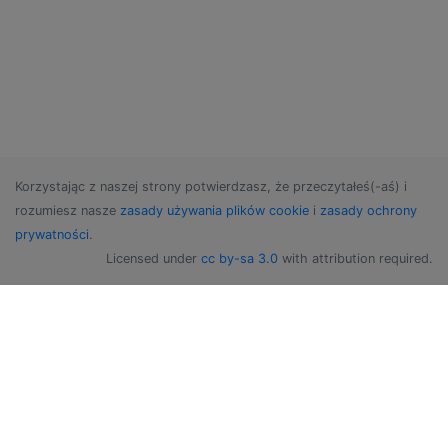
Korzystając z naszej strony potwierdzasz, że przeczytałeś(-aś) i
rozumiesz nasze
zasady używania plików cookie
i
zasady ochrony
prywatności
.
Licensed under
cc by-sa 3.0
with attribution required.