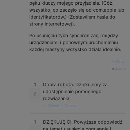
pęku kluczy mojego przyjaciela. (Cóż,
wszystko, co zaczęło się od com.apple lub
identyfikatorów.) (Zostawiłem hasła do
strony internetowej).
Po usunięciu tych synchronizacji między
urządzeniami i ponownym uruchomieniu
każdej maszyny wszystko działa idealnie.
—
Aaron
źródło
1
Dobra robota. Dziękujemy za
udostępnienie pomocnego
rozwiązania.
—
Zonker.in. Geneva
1
DZIĘKUJĘ CI. Powyższa odpowiedź
na temat usunięcia com.apple i