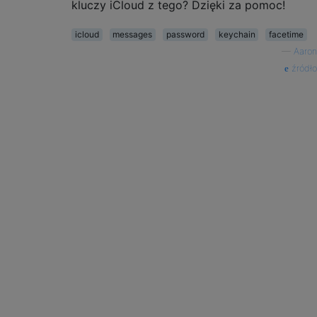
kluczy iCloud z tego? Dzięki za pomoc!
icloud
messages
password
keychain
facetime
—
Aaron
źródło