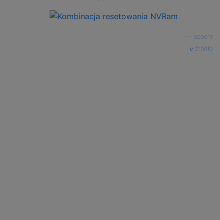
—
sepehr
źródło