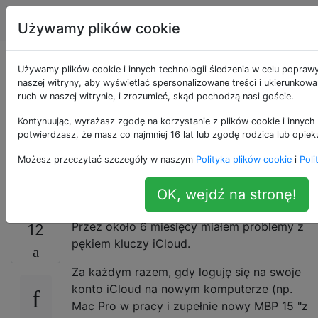
Apple
Tagi
Account
Używamy plików cookie
iCloud Keychain
Używamy plików cookie i innych technologii śledzenia w celu popraw
naszej witryny, aby wyświetlać spersonalizowane treści i ukierunkow
ruch w naszej witrynie, i zrozumieć, skąd pochodzą nasi goście.
przerywa logowanie
Kontynuując, wyrażasz zgodę na korzystanie z plików cookie i innych 
do iMessage i
potwierdzasz, że masz co najmniej 16 lat lub zgodę rodzica lub opiek
Możesz przeczytać szczegóły w naszym
Polityka plików cookie
i
Poli
FaceTime
OK, wejdź na stronę!
Przez około 6 miesięcy miałem problemy z
12
pękiem kluczy iCloud.
Za każdym razem, gdy loguję się na swoje
konto iCloud na nowym komputerze (np.
Mac Pro w pracy i zupełnie nowy MBP 15 "z