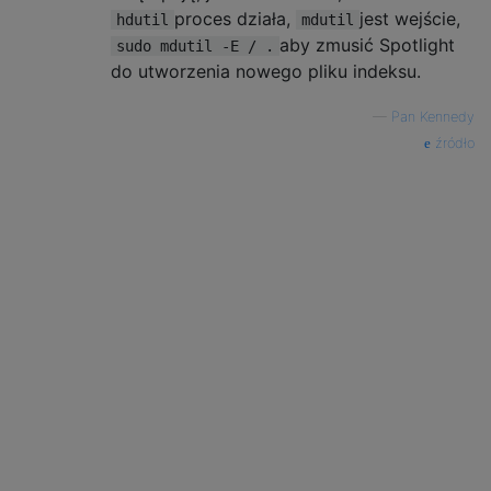
proces działa,
jest wejście,
hdutil
mdutil
aby zmusić Spotlight
sudo mdutil -E / .
do utworzenia nowego pliku indeksu.
—
Pan Kennedy
źródło