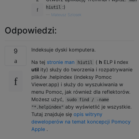
:)
hiutil
—
Mateusz Szlosek
Odpowiedzi:
Indeksuje dyski komputera.
9
Na tej
stronie man
(
h
ELP
i
ndex
hiutil
util
ity) służy do tworzenia i rozpatrywanie
plików .helpindex (indeksy Pomoc
Viewer.app) i służy do wyszukiwania w
menu Pomoc, jak również dla reflektorów.
Możesz użyć,
sudo find / -name
aby wyświetlić je wszystkie.
"*.helpindex"
Tutaj znajduje się
opis witryny
deweloperów na temat koncepcji Pomocy
Apple
.