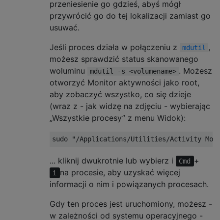
przeniesienie go gdzieś, abyś mógł
przywrócić go do tej lokalizacji zamiast go
usuwać.
Jeśli proces działa w połączeniu z
,
mdutil
możesz sprawdzić status skanowanego
woluminu
. Możesz
mdutil -s <volumename>
otworzyć Monitor aktywności jako root,
aby zobaczyć wszystko, co się dzieje
(wraz z - jak widzę na zdjęciu - wybierając
„Wszystkie procesy” z menu Widok):
... kliknij dwukrotnie lub wybierz i
+
Cmd
na procesie, aby uzyskać więcej
i
informacji o nim i powiązanych procesach.
Gdy ten proces jest uruchomiony, możesz -
w zależności od systemu operacyjnego -