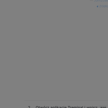
—
John2095
źródło
2
Otwórz aplikację Treminal i wpisz:
man