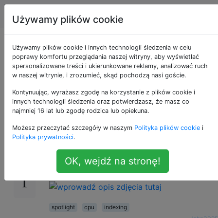
Apple
Tagi
Account
Używamy plików cookie
Co to jest hiutil i
Używamy plików cookie i innych technologii śledzenia w celu
poprawy komfortu przeglądania naszej witryny, aby wyświetlać
spersonalizowane treści i ukierunkowane reklamy, analizować ruch
dlaczego wysysa mój
w naszej witrynie, i zrozumieć, skąd pochodzą nasi goście.
procesor?
Kontynuując, wyrażasz zgodę na korzystanie z plików cookie i
innych technologii śledzenia oraz potwierdzasz, że masz co
najmniej 16 lat lub zgodę rodzica lub opiekuna.
Możesz przeczytać szczegóły w naszym
Polityka plików cookie
i
Co to jest hiutil?
7
Polityka prywatności
.
Dlaczego wysysa mój procesor?
Jak długo to potrwa?
OK, wejdź na stronę!
Kiedy to się powtórzy?
spotlight
cpu
indexing