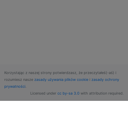
Korzystając z naszej strony potwierdzasz, że przeczytałeś(-aś) i
rozumiesz nasze
zasady używania plików cookie
i
zasady ochrony
prywatności
.
Licensed under
cc by-sa 3.0
with attribution required.