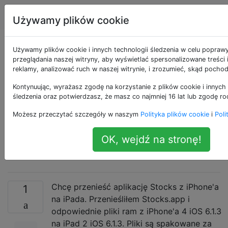
Apple
Tagi
Account
Używamy plików cookie
Aplikacja Stocks
Używamy plików cookie i innych technologii śledzenia w celu popraw
przeglądania naszej witryny, aby wyświetlać spersonalizowane treści
reklamy, analizować ruch w naszej witrynie, i zrozumieć, skąd pochod
ulega awarii podczas
Kontynuując, wyrażasz zgodę na korzystanie z plików cookie i innych 
uruchamiania po
śledzenia oraz potwierdzasz, że masz co najmniej 16 lat lub zgodę ro
Możesz przeczytać szczegóły w naszym
Polityka plików cookie
i
Poli
przejściu z iPhone'a
OK, wejdź na stronę!
na iPada na iOS 6.1.3
Chcę przenieść aplikację Stocks z iPhone'a
1
na iPada. Przenieśliłem Stocks.app i
odpowiednie pliki ram z iPhone'a 4 iOS 6.1.3
na iPad 2 iOS 6.1.3. Pliki są spakowane za