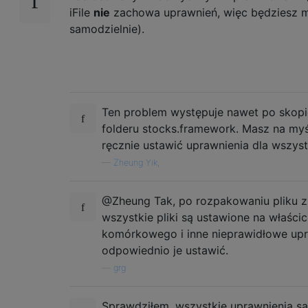
iFile
nie
zachowa uprawnień, więc będziesz mu
samodzielnie).
Ten problem występuje nawet po skop
folderu stocks.framework. Masz na myś
ręcznie ustawić uprawnienia dla wszyst
—
Zheung Yik,
@Zheung Tak, po rozpakowaniu pliku zi
wszystkie pliki są ustawione na właścic
komórkowego i inne nieprawidłowe upr
odpowiednio je ustawić.
—
grg
Sprawdziłem, wszystkie uprawnienia są