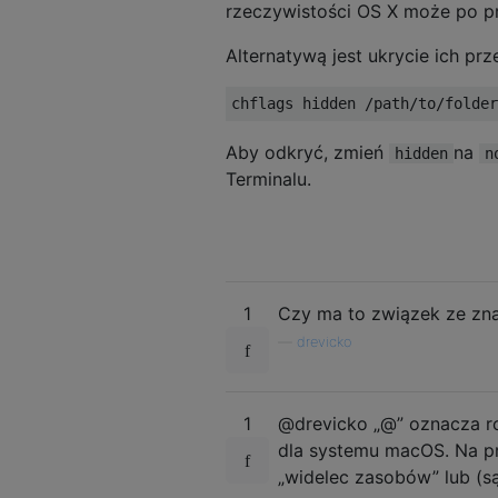
rzeczywistości OS X może po pr
Alternatywą jest ukrycie ich pr
chflags hidden 
/
path
/
to
/
folder
Aby odkryć, zmień
na
hidden
n
Terminalu.
1
Czy ma to związek ze zn
—
drevicko
1
@drevicko „@” oznacza 
dla systemu macOS. Na pr
„widelec zasobów” lub (są