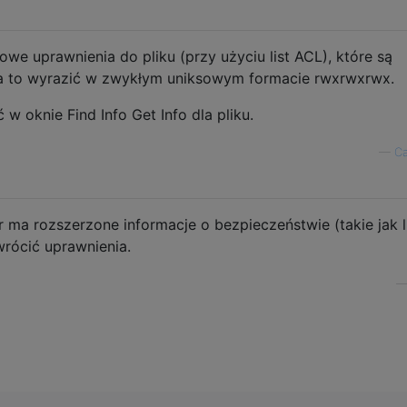
tkowe uprawnienia do pliku (przy użyciu list ACL), które są
a to wyrazić w zwykłym uniksowym formacie rwxrwxrwx.
 oknie Find Info Get Info dla pliku.
—
Ca
er ma rozszerzone informacje o bezpieczeństwie (takie jak l
wrócić uprawnienia.