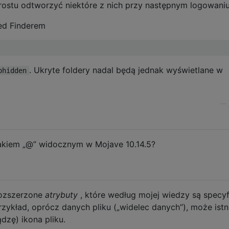
ostu odtworzyć niektóre z nich przy następnym logowaniu
zed Finderem
. Ukryte foldery nadal będą jednak wyświetlane w
ohidden
—
akiem „@” widocznym w Mojave 10.14.5?
rozszerzone
atrybuty
, które według mojej wiedzy są specy
zykład, oprócz danych pliku („widelec danych”), może istn
dzę) ikona pliku.