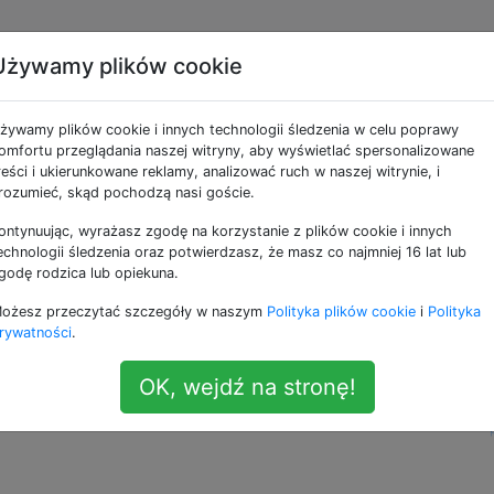
Używamy plików cookie
+” na końcu opisu pliku?
żywamy plików cookie i innych technologii śledzenia w celu poprawy
omfortu przeglądania naszej witryny, aby wyświetlać spersonalizowane
reści i ukierunkowane reklamy, analizować ruch w naszej witrynie, i
 znaki +, co uniemożliwia mi przenoszenie / usuwanie plikó
rozumieć, skąd pochodzą nasi goście.
ontynuując, wyrażasz zgodę na korzystanie z plików cookie i innych
n     
170
Oct
5
03
:
43
Desktop
echnologii śledzenia oraz potwierdzasz, że masz co najmniej 16 lat lub
n     
578
Sep
25
22
:
20
Documents
godę rodzica lub opiekuna.
ten znak na każdym pliku i katalogu w moim katalogu do
ożesz przeczytać szczegóły w naszym
Polityka plików cookie
i
Polityka
rywatności
.
akiś prosty sposób na usunięcie tego z każdego pliku w m
OK, wejdź na stronę!
—