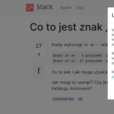
Apple
Tagi
Co to jest znak „
U
k
t
Kiedy wykonuję 'ls -al ~', widzę
27
z
K
drwxr
-
xr
-
x
+
5
 prosseek  admi
t
drwxr
-
xr
-
x
+
17
 prosseek  admi
z
Co to jest i jak mogę uzyskać 
M
p
Jak mogę to usunąć? Czy jest j
katalogu domowym?
command-line
uti