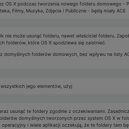
ez OS X podczas tworzenia nowego folderu domowego - Pu
oteka, Filmy, Muzyka, Zdjęcia i Publiczne - będą miały ACE
ik nie może usunąć folderu, nawet właściciel folderu. Zapo
h folderów, które OS X spodziewa się zaistnieć.
 z domyślnych folderów domowych, bez wpływu na listy A
i wszystkich jego elementów, użyj
teraz usunąć te foldery zgodnie z oczekiwaniami. Zasadnic
 folderów domyślnych tworzonych przez system OS X w fol
eracyjny i wiele aplikacji oczekują, że te foldery tam b