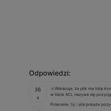
Odpowiedzi:
Wskazuje, że plik ma listę k
36
+
w liście ACL nazywa się pozycją
Polecenie
pokaże pozyc
ls -ale