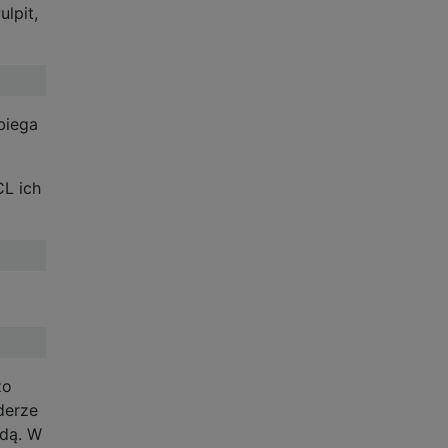
lpit,
biega
CL ich
zo
derze
ędą. W