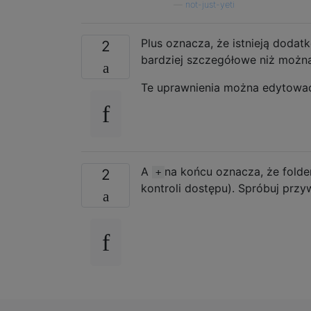
—
not-just-yeti
Plus oznacza, że ​​istnieją doda
2
bardziej szczegółowe niż możn
Te uprawnienia można edytować w
A
na końcu oznacza, że ​​fold
2
+
kontroli dostępu). Spróbuj przy