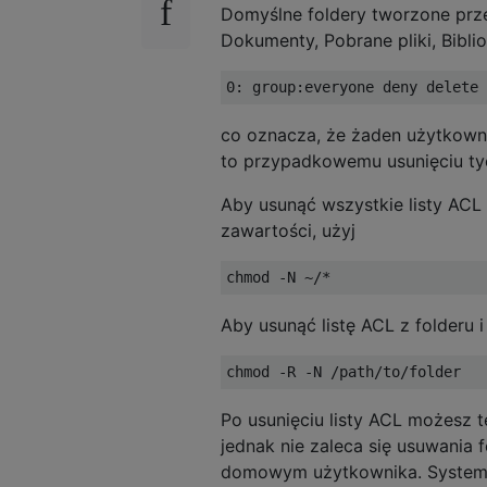
Domyślne foldery tworzone prz
Dokumenty, Pobrane pliki, Bibli
0
:
 group
:
everyone deny delete
co oznacza, że ​​żaden użytkown
to przypadkowemu usunięciu tyc
Aby usunąć wszystkie listy ACL
zawartości, użyj
chmod 
-
N 
~/*
Aby usunąć listę ACL z folderu 
chmod 
-
R 
-
N 
/
path
/
to
/
folder
Po usunięciu listy ACL możesz 
jednak nie zaleca się usuwania
domowym użytkownika. System op