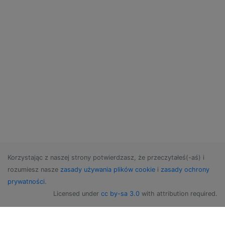
Korzystając z naszej strony potwierdzasz, że przeczytałeś(-aś) i
rozumiesz nasze
zasady używania plików cookie
i
zasady ochrony
prywatności
.
Licensed under
cc by-sa 3.0
with attribution required.