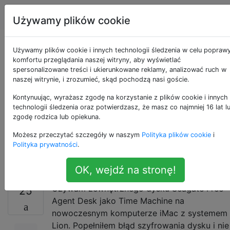
Apple
Tagi
Account
Używamy plików cookie
Zgubione hasło na
Używamy plików cookie i innych technologii śledzenia w celu popraw
komfortu przeglądania naszej witryny, aby wyświetlać
spersonalizowane treści i ukierunkowane reklamy, analizować ruch w
dysku Mac OS
naszej witrynie, i zrozumieć, skąd pochodzą nasi goście.
Extended (Journaled,
Kontynuując, wyrażasz zgodę na korzystanie z plików cookie i innych
technologii śledzenia oraz potwierdzasz, że masz co najmniej 16 lat l
zgodę rodzica lub opiekuna.
Encrypted). Chcesz
Możesz przeczytać szczegóły w naszym
Polityka plików cookie
i
go sformatować
Polityka prywatności
.
OK, wejdź na stronę!
Używam zewnętrznego dysku Seagate Free
25
Agent Desk jako Time Machine na
nowoczesnym komputerze iMac z systemem
Lion. Popełniłem błąd szyfrowania dysku i nie