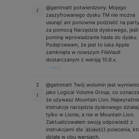
@gentmatt potwierdzony. Mojego
zaszyfrowanego dysku TM nie można
usunąć ani ponownie podzielić na part
za pomocą Narzędzia dyskowego, jeśli
pominę wprowadzanie hasła do dysku.
Podejrzewam, że jest to luka Apple
zamknięta w nowszym FileVault
dostarczanym z wersją 10.8.x.
—
Ian C.
2
@getnmatt Twój wolumin jest wymieni
jako Logical Volume Group, co oznacza
że ​​używasz Mountain Lion. Najwyraźnie
instrukcje narzędzia dyskowego działa
tylko w Lionie, a nie w Mountain Lion.
Zaktualizowałem swoją odpowiedź z
instrukcjami dla
polecenia, kt
diskutil
działa w obu wersjach.