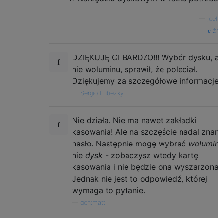
—
joe
źr
DZIĘKUJĘ CI BARDZO!!! Wybór dysku, 
nie woluminu, sprawił, że poleciał.
Dziękujemy za szczegółowe informacje
—
Sergio Lubezky
Nie działa. Nie ma nawet zakładki
kasowania! Ale na szczęście nadal zna
hasło. Następnie mogę wybrać
wolumin
nie
dysk
- zobaczysz wtedy kartę
kasowania i nie będzie ona wyszarzona
Jednak nie jest to odpowiedź, której
wymaga to pytanie.
—
gentmatt,