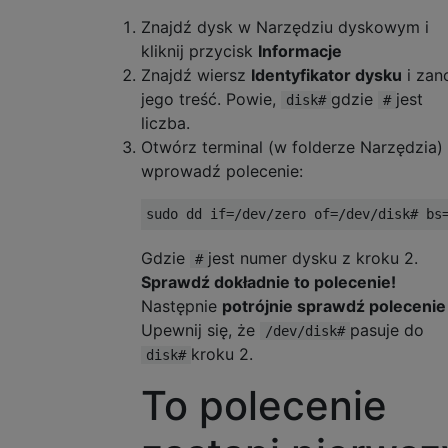
Znajdź dysk w Narzędziu dyskowym i
kliknij przycisk
Informacje
Znajdź wiersz
Identyfikator dysku
i zan
jego treść. Powie,
gdzie
jest
disk#
#
liczba.
Otwórz terminal (w folderze Narzędzia) 
wprowadź polecenie:
Gdzie
jest numer dysku z kroku 2.
#
Sprawdź dokładnie to polecenie!
Następnie
potrójnie sprawdź polecenie
Upewnij się, że
pasuje do
/dev/disk#
kroku 2.
disk#
To polecenie