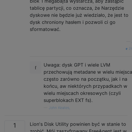
blok 1 megabajta wystarcza, aby zastąpić
tablicę partycji, co oznacza, że ​​Narzędzie
dyskowe nie będzie już wiedziało, że jest to
dysk chroniony hasłem i pozwoli ci go
sformatować.
—
źr
Uwaga: dysk GPT i wiele LVM
przechowują metadane w wielu miejsca
często zarówno na początku, jak i na
końcu, aw niektórych przypadkach w
wielu miejscach okresowych (czyli
superblokach EXT fs).
—
John Keates,
Lion's Disk Utility powinien być w stanie to
1
zrobić. Mój zaszyfrowany FreeAgent jest w