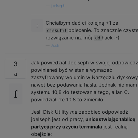
—
joelseph
Chciałbym dać ci kolejną +1 za
polecenie. To znacznie czyst
diskutil
rozwiązanie niż mój
hack :-)
dd
—
Josh
Jak powiedział Joelseph w swojej odpowiedz
3
powinieneś być w stanie wymazać
zaszyfrowany wolumin w Narzędziu dyskow
nawet bez podawania hasła. Jednak nie mam
systemu 10,8 do testowania tego, a Ian C.
powiedział, że 10.8 to zmieniło.
Jeśli Disk Utility
ma
zapobiec odpowiedź
joelseph jest od pracy,
unicestwiając tablicę
partycji przy użyciu terminala
jest realną
obejście: