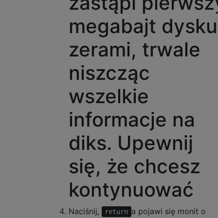
zastąpi pierwsz
megabajt dysku
zerami, trwale
niszcząc
wszelkie
informacje na
diks. Upewnij
się, że chcesz
kontynuować
Naciśnij,
a pojawi się monit o
return