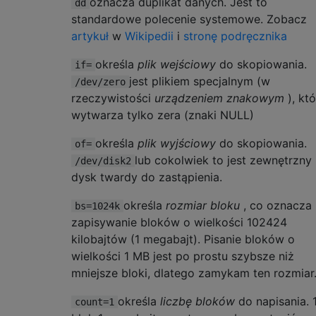
oznacza duplikat danych. Jest to
dd
standardowe polecenie systemowe. Zobacz
artykuł
w
Wikipedii
i
stronę podręcznika
określa
plik wejściowy
do skopiowania.
if=
jest plikiem specjalnym (w
/dev/zero
rzeczywistości
urządzeniem znakowym
), któ
wytwarza tylko zera (znaki NULL)
określa
plik wyjściowy
do skopiowania.
of=
lub cokolwiek to jest zewnętrzny
/dev/disk2
dysk twardy do zastąpienia.
określa
rozmiar bloku
, co oznacza
bs=1024k
zapisywanie bloków o wielkości 102424
kilobajtów (1 megabajt). Pisanie bloków o
wielkości 1 MB jest po prostu szybsze niż
mniejsze bloki, dlatego zamykam ten rozmiar
określa
liczbę bloków
do napisania. 
count=1