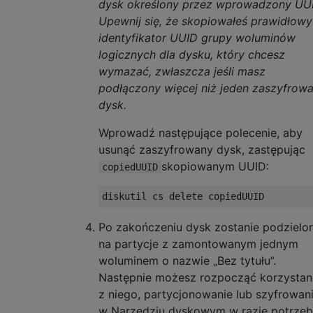
dysk określony przez wprowadzony UUI
Upewnij się, że skopiowałeś prawidłowy
identyfikator UUID grupy woluminów
logicznych dla dysku, który chcesz
wymazać, zwłaszcza jeśli masz
podłączony więcej niż jeden zaszyfrow
dysk.
Wprowadź następujące polecenie, aby
usunąć zaszyfrowany dysk, zastępując
skopiowanym UUID:
copiedUUID
Po zakończeniu dysk zostanie podzielo
na partycje z zamontowanym jednym
woluminem o nazwie „Bez tytułu”.
Następnie możesz rozpocząć korzystan
z niego, partycjonowanie lub szyfrowan
w Narzędziu dyskowym w razie potrzeb