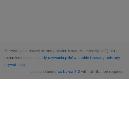
Korzystając z naszej strony potwierdzasz, że przeczytałeś(-aś) i
rozumiesz nasze
zasady używania plików cookie
i
zasady ochrony
prywatności
.
Licensed under
cc by-sa 3.0
with attribution required.