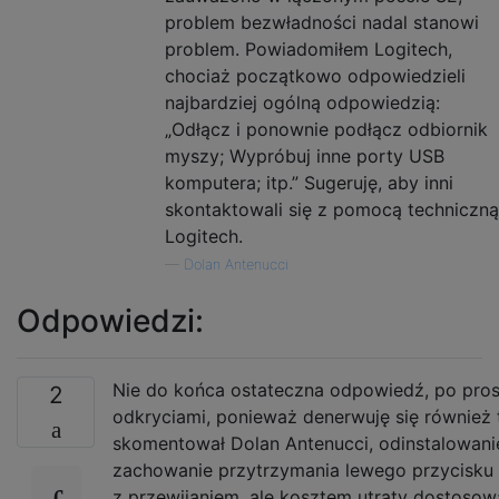
problem bezwładności nadal stanowi
problem. Powiadomiłem Logitech,
chociaż początkowo odpowiedzieli
najbardziej ogólną odpowiedzią:
„Odłącz i ponownie podłącz odbiornik
myszy; Wypróbuj inne porty USB
komputera; itp.” Sugeruję, aby inni
skontaktowali się z pomocą techniczną
Logitech.
—
Dolan Antenucci
Odpowiedzi:
Nie do końca ostateczna odpowiedź, po prost
2
odkryciami, ponieważ denerwuję się również
skomentował Dolan Antenucci, odinstalowani
zachowanie przytrzymania lewego przycisku
z przewijaniem, ale kosztem utraty dostosow