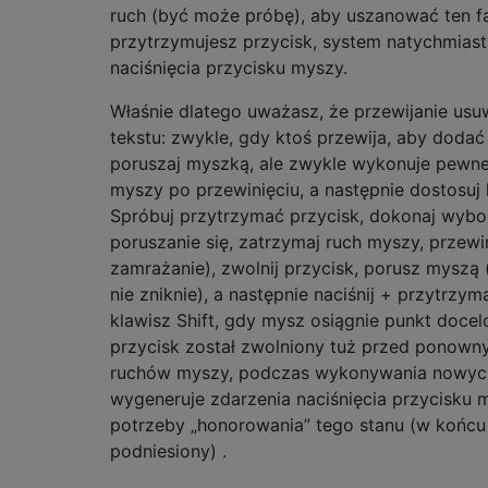
ruch (być może próbę), aby uszanować ten fa
przytrzymujesz przycisk, system natychmiast
naciśnięcia przycisku myszy.
Właśnie dlatego uważasz, że przewijanie us
tekstu: zwykle, gdy ktoś przewija, aby dodać
poruszaj myszką, ale zwykle wykonuje pewn
myszy po przewinięciu, a następnie dostosuj
Spróbuj przytrzymać przycisk, dokonaj wybo
poruszanie się, zatrzymaj ruch myszy, przewi
zamrażanie), zwolnij przycisk, porusz myszą
nie zniknie), a następnie naciśnij + przytrzym
klawisz Shift, gdy mysz osiągnie punkt doce
przycisk został zwolniony tuż przed ponow
ruchów myszy, podczas wykonywania nowych
wygeneruje zdarzenia naciśnięcia przycisku 
potrzeby „honorowania” tego stanu (w końcu p
podniesiony) .