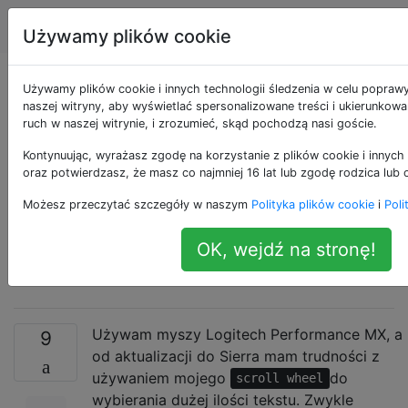
Apple
Tagi
Account
Używamy plików cookie
Odznaczanie tekstu
Używamy plików cookie i innych technologii śledzenia w celu popraw
naszej witryny, aby wyświetlać spersonalizowane treści i ukierunkow
ruch w naszej witrynie, i zrozumieć, skąd pochodzą nasi goście.
podczas korzystania
Kontynuując, wyrażasz zgodę na korzystanie z plików cookie i innych 
z kółka przewijania
oraz potwierdzasz, że masz co najmniej 16 lat lub zgodę rodzica lub 
Możesz przeczytać szczegóły w naszym
Polityka plików cookie
i
Poli
myszy Logitech w
OK, wejdź na stronę!
Sierra
Używam myszy Logitech Performance MX, a
9
od aktualizacji do Sierra mam trudności z
używaniem mojego
do
scroll wheel
wybierania dużej ilości tekstu. Zwykle