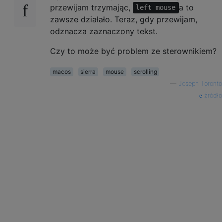
przewijam trzymając,
a to
left mouse
zawsze działało. Teraz, gdy przewijam,
odznacza zaznaczony tekst.
Czy to może być problem ze sterownikiem?
macos
sierra
mouse
scrolling
—
Joseph Toronto
źródło