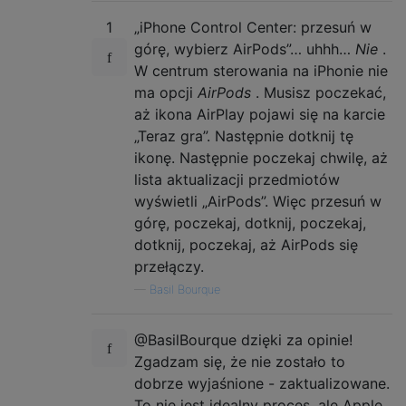
1
„iPhone Control Center: przesuń w
górę, wybierz AirPods”… uhhh…
Nie
.
W centrum sterowania na iPhonie nie
ma opcji
AirPods
. Musisz poczekać,
aż ikona AirPlay pojawi się na karcie
„Teraz gra”. Następnie dotknij tę
ikonę. Następnie poczekaj chwilę, aż
lista aktualizacji przedmiotów
wyświetli „AirPods”. Więc przesuń w
górę, poczekaj, dotknij, poczekaj,
dotknij, poczekaj, aż AirPods się
przełączy.
—
Basil Bourque
@BasilBourque dzięki za opinie!
Zgadzam się, że nie zostało to
dobrze wyjaśnione - zaktualizowane.
To nie jest idealny proces, ale Apple