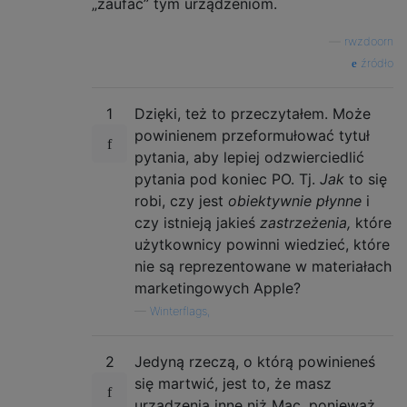
„zaufać” tym urządzeniom.
—
rwzdoorn
źródło
1
Dzięki, też to przeczytałem. Może
powinienem przeformułować tytuł
pytania, aby lepiej odzwierciedlić
pytania pod koniec PO. Tj.
Jak
to się
robi, czy jest
obiektywnie płynne
i
czy istnieją jakieś
zastrzeżenia,
które
użytkownicy powinni wiedzieć, które
nie są reprezentowane w materiałach
marketingowych Apple?
—
Winterflags,
2
Jedyną rzeczą, o którą powinieneś
się martwić, jest to, że masz
urządzenia inne niż Mac, ponieważ