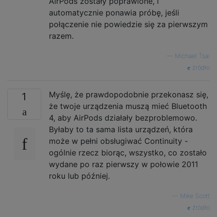
AirPods zostały poprawione, i
automatycznie ponawia próbę, jeśli
połączenie nie powiedzie się za pierwszym
razem.
—
Michael Tsai
źródło
Myślę, że prawdopodobnie przekonasz się,
1
że twoje urządzenia muszą mieć Bluetooth
4, aby AirPods działały bezproblemowo.
Byłaby to ta sama lista urządzeń, która
może w pełni obsługiwać Continuity -
ogólnie rzecz biorąc, wszystko, co zostało
wydane po raz pierwszy w połowie 2011
roku lub później.
—
Mike Scott
źródło