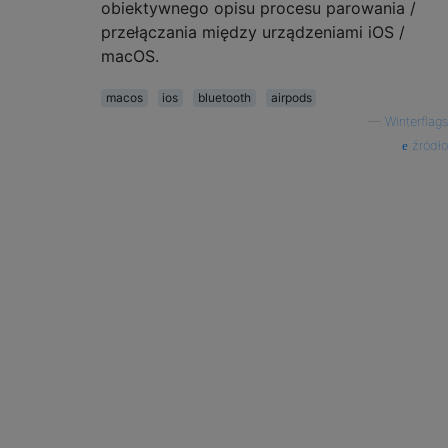
obiektywnego opisu procesu parowania /
przełączania między urządzeniami iOS /
macOS.
macos
ios
bluetooth
airpods
—
Winterflags
źródło