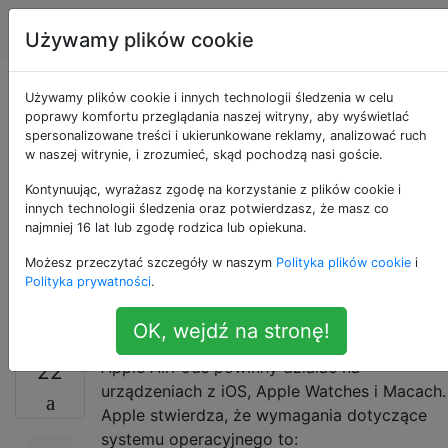
Apple
Tagi
Account
Używamy plików cookie
Czy AirPods można
Używamy plików cookie i innych technologii śledzenia w celu
poprawy komfortu przeglądania naszej witryny, aby wyświetlać
spersonalizowane treści i ukierunkowane reklamy, analizować ruch
używać
w naszej witrynie, i zrozumieć, skąd pochodzą nasi goście.
„bezproblemowo”
Kontynuując, wyrażasz zgodę na korzystanie z plików cookie i
innych technologii śledzenia oraz potwierdzasz, że masz co
najmniej 16 lat lub zgodę rodzica lub opiekuna.
między urządzeniami
Możesz przeczytać szczegóły w naszym
Polityka plików cookie
i
Mac i iOS?
Polityka prywatności
.
OK, wejdź na stronę!
Apple AirPods powinny działać na
22
urządzeniach z iOS, Apple Watches i Macach.
Apple stwierdza, że ​​wymagania dotyczące
systemu operacyjnego to: