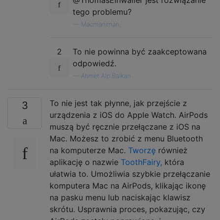
tego problemu?
—
Macmaniman,
2
To nie powinna być zaakceptowana
odpowiedź.
—
Ahmet Alp Balkan
To nie jest tak płynne, jak przejście z
3
urządzenia z iOS do Apple Watch. AirPods
muszą być ręcznie przełączane z iOS na
Mac. Możesz to zrobić z menu Bluetooth
na komputerze Mac.
Tworzę
również
aplikację o nazwie
ToothFairy,
która
ułatwia to. Umożliwia szybkie przełączanie
komputera Mac na AirPods, klikając ikonę
na pasku menu lub naciskając klawisz
skrótu. Usprawnia proces, pokazując, czy