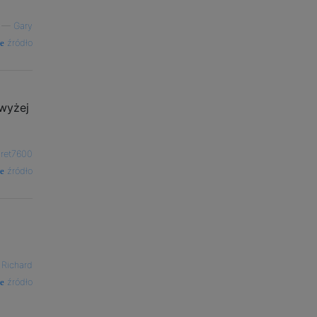
—
Gary
źródło
 wyżej
ret7600
źródło
i
—
Richard
źródło