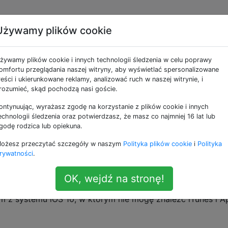
Używamy plików cookie
opcję aplikacji w iOS 
żywamy plików cookie i innych technologii śledzenia w celu poprawy
omfortu przeglądania naszej witryny, aby wyświetlać spersonalizowane
reści i ukierunkowane reklamy, analizować ruch w naszej witrynie, i
 wyświetlają się na podstawie lokalizacji.
rozumieć, skąd pochodzą nasi goście.
ontynuując, wyrażasz zgodę na korzystanie z plików cookie i innych
kazują mi się w dwóch miejscach:
echnologii śledzenia oraz potwierdzasz, że masz co najmniej 16 lat lub
godę rodzica lub opiekuna.
u przycisku głównego w lewym dolnym rogu ekranu
ożesz przeczytać szczegóły w naszym
Polityka plików cookie
i
Polityka
anu blokady
rywatności
.
likacje” CNET dotyczący wyłączania iOS 8
opisuje, jak poz
OK, wejdź na stronę!
iającej się w lewym dolnym rogu. Jednak ta metoda dotyczy
am z systemu iOS 10, w którym nie mogę znaleźć iTunes i A