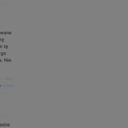
owane
zę
m tę
 go
. Nie
—
Renn
źródło
estie