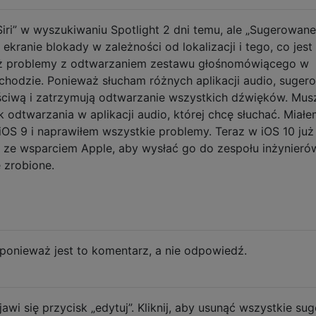
Siri” w wyszukiwaniu Spotlight 2 dni temu, ale „Sugerowane
 ekranie blokady w zależności od lokalizacji i tego, co jest
eż problemy z odtwarzaniem zestawu głośnomówiącego w
hodzie. Ponieważ słucham różnych aplikacji audio, suger
łaściwą i zatrzymują odtwarzanie wszystkich dźwięków. Mus
k odtwarzania w aplikacji audio, której chcę słuchać. Miałe
iOS 9 i naprawiłem wszystkie problemy. Teraz w iOS 10 już
t ze wsparciem Apple, aby wysłać go do zespołu inżynierów
 zrobione.
 ponieważ jest to komentarz, a nie odpowiedź.
i się przycisk „edytuj”. Kliknij, aby usunąć wszystkie sug