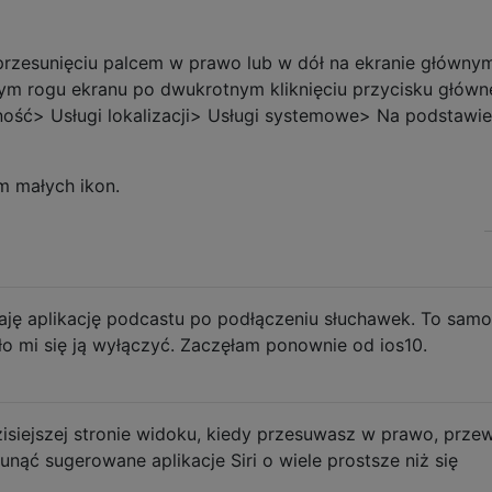
przesunięciu palcem w prawo lub w dół na ekranie głównym
ym rogu ekranu po dwukrotnym kliknięciu przycisku główn
ość> Usługi lokalizacji> Usługi systemowe> Na podstawie
m małych ikon.
taję aplikację podcastu po podłączeniu słuchawek. To samo
ało mi się ją wyłączyć. Zaczęłam ponownie od ios10.
isiejszej stronie widoku, kiedy przesuwasz w prawo, prze
sunąć sugerowane aplikacje Siri o wiele prostsze niż się