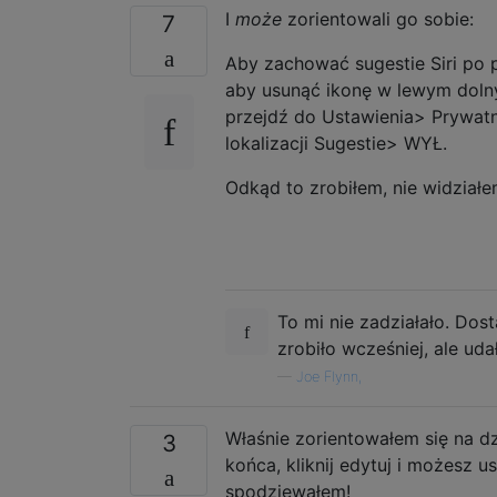
I
może
zorientowali go sobie:
7
Aby zachować sugestie Siri po 
aby usunąć ikonę w lewym doln
przejdź do Ustawienia> Prywatn
lokalizacji Sugestie> WYŁ.
Odkąd to zrobiłem, nie widziałe
To mi nie zadziałało. Dos
zrobiło wcześniej, ale ud
—
Joe Flynn,
Właśnie zorientowałem się na dz
3
końca, kliknij edytuj i możesz u
spodziewałem!