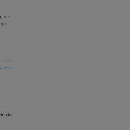
, ale
ego,
—
Daniel
źródło
wiń do