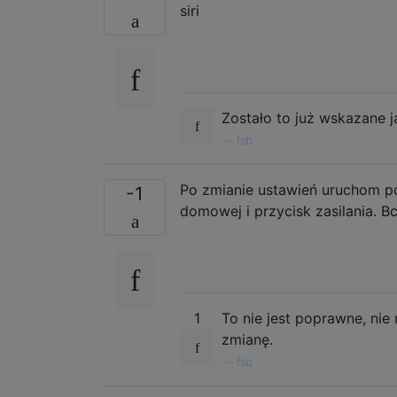
siri
Zostało to już wskazane 
—
fsb
Po zmianie ustawień uruchom po
-1
domowej i przycisk zasilania. B
1
To nie jest poprawne, ni
zmianę.
—
fsb