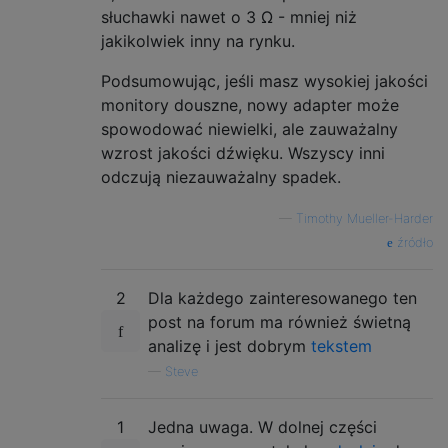
słuchawki nawet o 3 Ω - mniej niż
jakikolwiek inny na rynku.
Podsumowując, jeśli masz wysokiej jakości
monitory douszne, nowy adapter może
spowodować niewielki, ale zauważalny
wzrost jakości dźwięku. Wszyscy inni
odczują niezauważalny spadek.
—
Timothy Mueller-Harder
źródło
2
Dla każdego zainteresowanego ten
post na forum ma również świetną
analizę i jest dobrym
tekstem
—
Steve
1
Jedna uwaga. W dolnej części