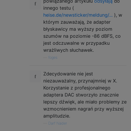
powiązanego artykułu
odsyłają
do
innego testu (
heise.de/newsticker/meldung/...
), w
którym zauważają, że adapter
błyskawicy ma wyższy poziom
szumów na poziomie -86 dBFS, co
jest odczuwalne w przypadku
wrażliwych słuchawek.
—
foges
Zdecydowanie nie jest
niezauważalny, przynajmniej w X.
Korzystanie z profesjonalnego
adaptera DAC stworzyło znacznie
lepszy dźwięk, ale miało problemy ze
wzmocnieniem nagrań przy wyższej
amplitudzie.
—
Darf Nader