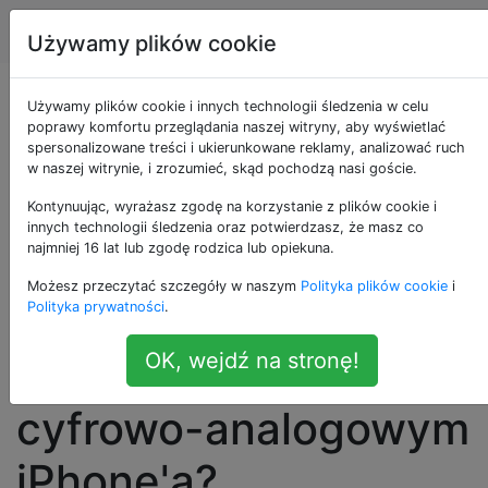
Apple
Tagi
Account
Używamy plików cookie
Jak DAC adaptera
Używamy plików cookie i innych technologii śledzenia w celu
poprawy komfortu przeglądania naszej witryny, aby wyświetlać
spersonalizowane treści i ukierunkowane reklamy, analizować ruch
Lightning na 3,5 mm
w naszej witrynie, i zrozumieć, skąd pochodzą nasi goście.
wypada w
Kontynuując, wyrażasz zgodę na korzystanie z plików cookie i
innych technologii śledzenia oraz potwierdzasz, że masz co
najmniej 16 lat lub zgodę rodzica lub opiekuna.
porównaniu z
Możesz przeczytać szczegóły w naszym
Polityka plików cookie
i
wewnętrznym
Polityka prywatności
.
OK, wejdź na stronę!
przetwornikiem
cyfrowo-analogowym
iPhone'a?