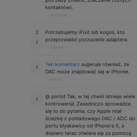
kontaktów).
—
nohillside
2
Potrzebujemy iFixit lub kogoś, kto
przeprowadzi porzucenie adaptera.
—
Squuiid
Ten komentarz
sugeruje również, że
DAC może znajdować się w iPhonie.
—
poród
@ poród Tak, w tej chwili istnieje wiele
kontrowersji. Zasadniczo sprowadza
się to do pytania, czy Apple miał
ścieżkę z pokładowego DAC / ADC do
portu błyskawicy od iPhone'a 5, a
dopiero teraz otwiera się za pomocą