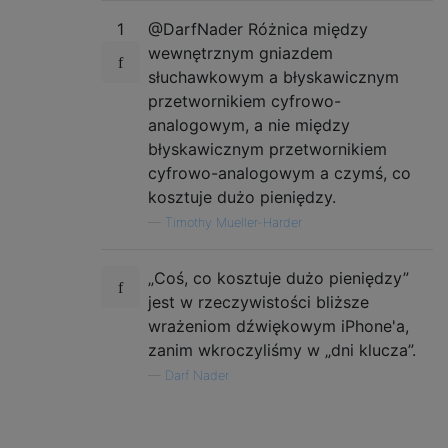
1
@DarfNader Różnica między
wewnętrznym gniazdem
słuchawkowym a błyskawicznym
przetwornikiem cyfrowo-
analogowym, a nie między
błyskawicznym przetwornikiem
cyfrowo-analogowym a czymś, co
kosztuje dużo pieniędzy.
—
Timothy Mueller-Harder
„Coś, co kosztuje dużo pieniędzy”
jest w rzeczywistości bliższe
wrażeniom dźwiękowym iPhone'a,
zanim wkroczyliśmy w „dni klucza”.
—
Darf Nader