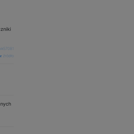
zniki
ik57081
źródło
anych