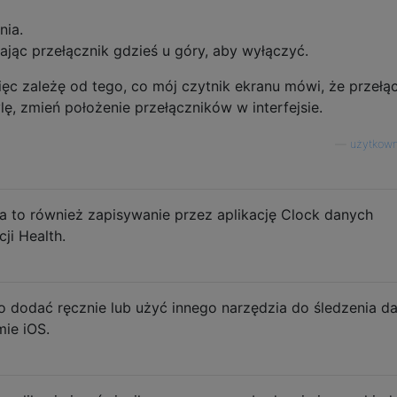
nia.
jąc przełącznik gdzieś u góry, aby wyłączyć.
ęc zależę od tego, co mój czytnik ekranu mówi, że przełąc
lę, zmień położenie przełączników w interfejsie.
—
użytkown
 to również zapisywanie przez aplikację Clock danych
ji Health.
o dodać ręcznie lub użyć innego narzędzia do śledzenia d
ie iOS.