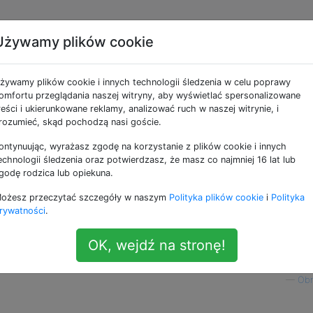
Używamy plików cookie
rm aplikacji na dobrano
żywamy plików cookie i innych technologii śledzenia w celu poprawy
ę przed nim?
omfortu przeglądania naszej witryny, aby wyświetlać spersonalizowane
reści i ukierunkowane reklamy, analizować ruch w naszej witrynie, i
rozumieć, skąd pochodzą nasi goście.
ontynuując, wyrażasz zgodę na korzystanie z plików cookie i innych
OS10, jedną z funkcji, które lubię najbardziej, jest aplikac
echnologii śledzenia oraz potwierdzasz, że masz co najmniej 16 lat lub
plikacji innej firmy). Podczas gdy funkcje są dość łatwe do
godę rodzica lub opiekuna.
aby dowiedzieć się ... jak wyłączyć alarm aplikacji na dobr
ożesz przeczytać szczegóły w naszym
Polityka plików cookie
i
Polityka
rywatności
.
ą, opuściłem pokój, wróciłem i włączył się alarm. Idealnie
OK, wejdź na stronę!
ę zacznie.
—
Ob