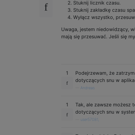
Stuknij licznik czasu.
Stuknij zakładkę czasu spa
Wyłącz wszystko, przesuwa
Uwaga, jestem niedowidzący, wi
mają się przesuwać. Jeśli się my
1
Podejrzewam, że zatrzyma
dotyczących snu w aplikac
—
Andreas
1
Tak, ale zawsze możesz t
dotyczących snu w system
—
user57081,