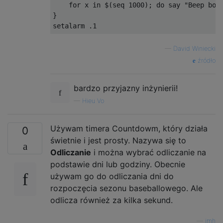
    for x in $(seq 1000); do say "Beep boop
}

—
David Winiecki
źródło
bardzo przyjazny inżynierii!
—
Hieu Vo
Używam timera Countdowm, który działa
0
świetnie i jest prosty. Nazywa się to
Odliczanie
i można wybrać odliczanie na
podstawie dni lub godziny. Obecnie
używam go do odliczania dni do
rozpoczęcia sezonu baseballowego. Ale
odlicza również za kilka sekund.
—
jmh