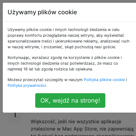
Apple
Tagi
Account
Używamy plików cookie
Alternatywne
Używamy plików cookie i innych technologii śledzenia w celu
poprawy komfortu przeglądania naszej witryny, aby wyświetlać
spersonalizowane treści i ukierunkowane reklamy, analizować ruch
sposoby ustawiania
w naszej witrynie, i zrozumieć, skąd pochodzą nasi goście.
timera na macOS
Kontynuując, wyrażasz zgodę na korzystanie z plików cookie i
innych technologii śledzenia oraz potwierdzasz, że masz co
najmniej 16 lat lub zgodę rodzica lub opiekuna.
Możesz przeczytać szczegóły w naszym
Polityka plików cookie
i
Próbuję ustawić licznik czasu w systemie
21
Polityka prywatności
.
macOS bezskutecznie, ponieważ Siri
monituje mnie o ustawienie przypomnienia:
OK, wejdź na stronę!
Większość, jeśli nie wszystkie aplikacje
znalezione w Mac App Store, nie zapewniają