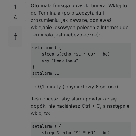
Oto mała funkcja powłoki timera. Wklej to
1
do Terminala (po przeczytaniu i
zrozumieniu, jak zawsze, ponieważ
wklejanie losowych poleceń z Internetu do
Terminala jest niebezpieczne):
setalarm() {

    sleep $(echo "$1 * 60" | bc)

    say "Beep boop"

}

To 0,1 minuty (innymi słowy 6 sekund).
Jeśli chcesz, aby alarm powtarzał się,
dopóki nie naciśniesz Ctrl + C, a następnie
wklej to:
setalarm() {

    sleep $(echo "$1 * 60" | bc)
