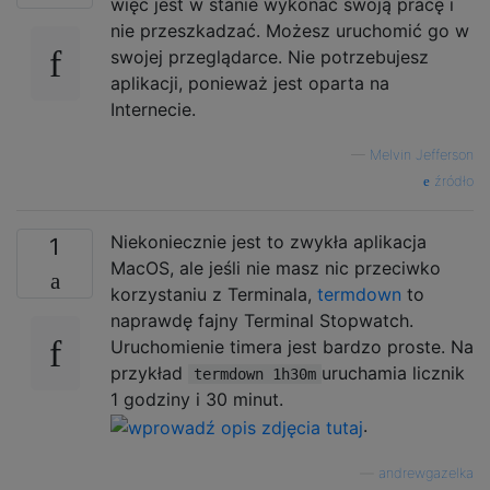
więc jest w stanie wykonać swoją pracę i
nie przeszkadzać. Możesz uruchomić go w
swojej przeglądarce. Nie potrzebujesz
aplikacji, ponieważ jest oparta na
Internecie.
—
Melvin Jefferson
źródło
Niekoniecznie jest to zwykła aplikacja
1
MacOS, ale jeśli nie masz nic przeciwko
korzystaniu z Terminala,
termdown
to
naprawdę fajny Terminal Stopwatch.
Uruchomienie timera jest bardzo proste. Na
przykład
uruchamia licznik
termdown 1h30m
1 godziny i 30 minut.
.
—
andrewgazelka