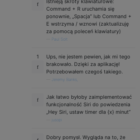
Istnieją skróty klawiaturowe:
Command + R uruchamia się
ponownie, „Spacja” lub Command +
E wstrzyma / wznowi (zaktualizuję
za pomocą poleceń klawiatury)
—
Paul Solt
1
Ups, nie jestem pewien, jak mi tego
brakowało. Dzięki za aplikację!
Potrzebowałem czegoś takiego.
—
Jeremy Banks,
Jak łatwo byłoby zaimplementować
funkcjonalność Siri do powiedzenia
„Hey Siri, ustaw timer dla {x} minut”
—
jusopi
Dobry pomysł. Wygląda na to, że