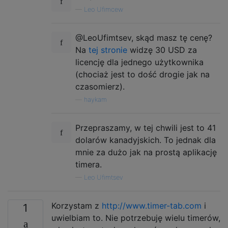
—
Leo Ufimcew
@LeoUfimtsev, skąd masz tę cenę?
Na
tej stronie
widzę 30 USD za
licencję dla jednego użytkownika
(chociaż jest to dość drogie jak na
czasomierz).
—
haykam
Przepraszamy, w tej chwili jest to 41
dolarów kanadyjskich. To jednak dla
mnie za dużo jak na prostą aplikację
timera.
—
Leo Ufimtsev
Korzystam z
http://www.timer-tab.com
i
1
uwielbiam to. Nie potrzebuję wielu timerów,