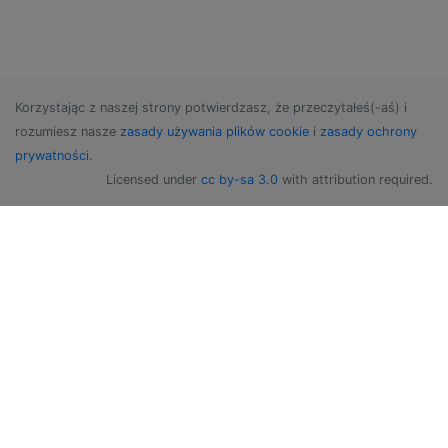
Korzystając z naszej strony potwierdzasz, że przeczytałeś(-aś) i
rozumiesz nasze
zasady używania plików cookie
i
zasady ochrony
prywatności
.
Licensed under
cc by-sa 3.0
with attribution required.