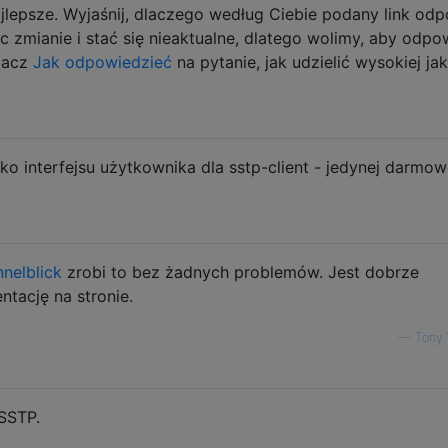
ajlepsze. Wyjaśnij, dlaczego według Ciebie podany link od
ec zmianie i stać się nieaktualne, dlatego wolimy, aby odpo
obacz
Jak odpowiedzieć
na pytanie, jak udzielić wysokiej ja
o interfejsu użytkownika dla sstp-client - jedynej darmow
nnelblick
zrobi to bez żadnych problemów. Jest dobrze
tację na stronie.
—
Tony 
 SSTP.