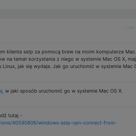
—
Jose 
łem klienta sstp za pomocą brew na moim komputerze Mac
w na temat korzystania z niego w systemie Mac OS X, ma
mu Linux, jak się wydaje. Jak go uruchomić w systemie Mac
j,
w jaki sposób uruchomić go w systemie Mac OS X.
ź tutaj -
stions/40590806/windows-sstp-vpn-connect-from-