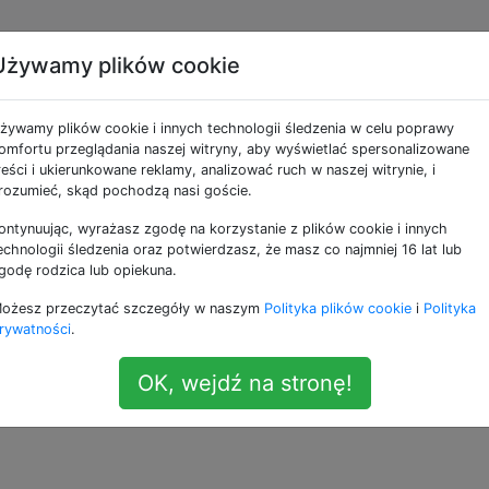
Używamy plików cookie
S X Yosemite do SSTP
żywamy plików cookie i innych technologii śledzenia w celu poprawy
Windowsie?
omfortu przeglądania naszej witryny, aby wyświetlać spersonalizowane
reści i ukierunkowane reklamy, analizować ruch w naszej witrynie, i
rozumieć, skąd pochodzą nasi goście.
ontynuując, wyrażasz zgodę na korzystanie z plików cookie i innych
VPN SSTP opartą na systemie Windows. Korzystam z syste
echnologii śledzenia oraz potwierdzasz, że masz co najmniej 16 lat lub
zy istnieje jakieś rozwiązanie, które pozwala mi połączyć 
godę rodzica lub opiekuna.
ożesz przeczytać szczegóły w naszym
Polityka plików cookie
i
Polityka
rywatności
.
już użyć EasyVPN, iSSTP, iSSTP2. z których wszystkie się
uż obsługiwane.
OK, wejdź na stronę!
pn
—
użytkownik