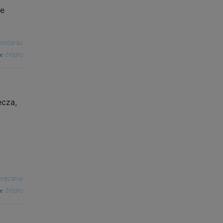
ie
Bondarau
źródło
ecza,
kręcanie
źródło