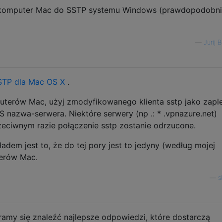
ć komputer Mac do SSTP systemu Windows (prawdopodobn
—
Jurij 
SSTP dla Mac OS X
.
puterów Mac, użyj zmodyfikowanego klienta sstp jako zapl
S nazwa-serwera. Niektóre serwery (np .: * .vpnazure.net)
eciwnym razie połączenie sstp zostanie odrzucone.
em jest to, że do tej pory jest to jedyny (według mojej
terów Mac.
—
s
aramy się znaleźć najlepsze odpowiedzi, które dostarczą