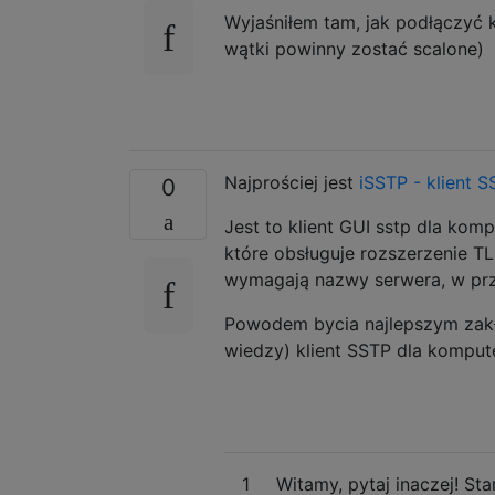
Wyjaśniłem tam, jak podłączy
wątki powinny zostać scalone)
Najprościej jest
iSSTP - klient 
0
Jest to klient GUI sstp dla kom
które obsługuje rozszerzenie TL
wymagają nazwy serwera, w prz
Powodem bycia najlepszym zakład
wiedzy) klient SSTP dla kompu
1
Witamy, pytaj inaczej! St