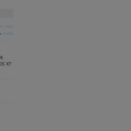
M. Vidal
źródło
.
ją
 OS X?