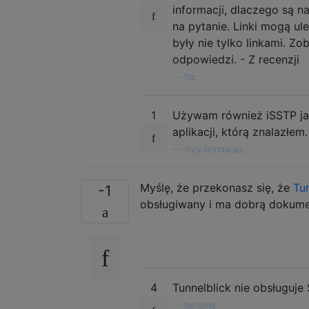
informacji, dlaczego są n
na pytanie. Linki mogą ul
były nie tylko linkami. Z
odpowiedzi. - Z recenzji
—
fsb
1
Używam również iSSTP jak
aplikacji, którą znalazłem.
—
Yury Bondarau,
Myślę, że przekonasz się, że
Tu
-1
obsługiwany i ma dobrą dokumen
4
Tunnelblick nie obsługuje
—
twnaing