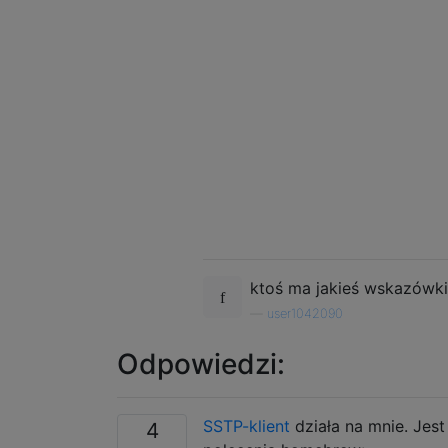
ktoś ma jakieś wskazówki
—
user1042090
Odpowiedzi:
SSTP-klient
działa na mnie. Jes
4