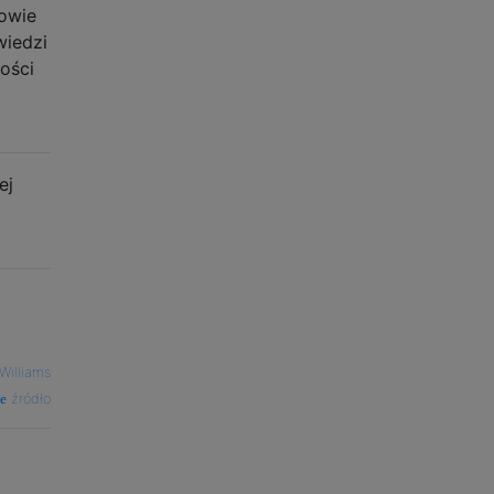
powie
wiedzi
kości
ej
Williams
źródło