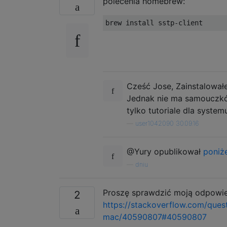
polecenia homebrew:
Cześć Jose, Zainstalowa
Jednak nie ma samouczkó
tylko tutoriale dla syste
—
user1042090 30.09.16
@Yury opublikował
poniże
—
dniu
Proszę sprawdzić moją odpowied
2
https://stackoverflow.com/que
mac/40590807#40590807