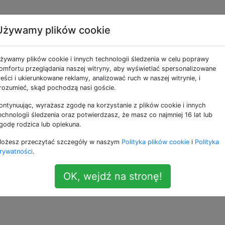
Używamy plików cookie
eść folder Dysku Googl
żywamy plików cookie i innych technologii śledzenia w celu poprawy
omfortu przeglądania naszej witryny, aby wyświetlać spersonalizowane
reści i ukierunkowane reklamy, analizować ruch w naszej witrynie, i
rozumieć, skąd pochodzą nasi goście.
ontynuując, wyrażasz zgodę na korzystanie z plików cookie i innych
cić folder Dysku Google na innym woluminie na komputerz
echnologii śledzenia oraz potwierdzasz, że masz co najmniej 16 lat lub
sca)? Próbowałem google pytanie i właśnie dostałem
godę rodzica lub opiekuna.
tego w systemie Windows.
ożesz przeczytać szczegóły w naszym
Polityka plików cookie
i
Polityka
rywatności
.
—
J
OK, wejdź na stronę!