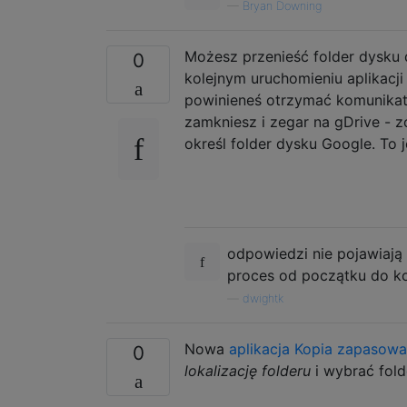
—
Bryan Downing
Możesz przenieść folder dysku d
0
kolejnym uruchomieniu aplikacj
powinieneś otrzymać komunikat o
zamkniesz i zegar na gDrive - z
określ folder dysku Google. To j
odpowiedzi nie pojawiają 
proces od początku do k
—
dwightk
Nowa
aplikacja Kopia zapasowa
0
lokalizację folderu
i wybrać fold