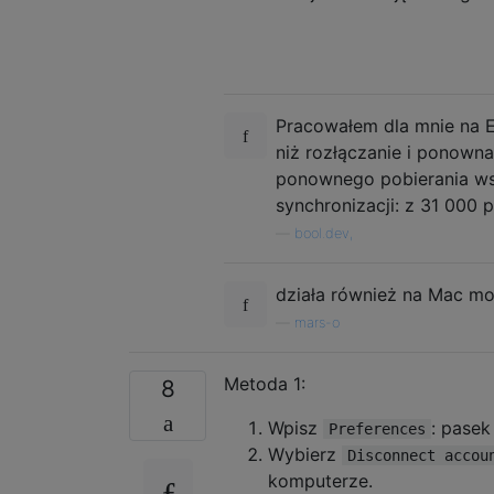
Pracowałem dla mnie na El
niż rozłączanie i ponowna
ponownego pobierania ws
synchronizacji: z 31 000 
—
bool.dev,
działa również na Mac mo
—
mars-o
Metoda 1:
8
Wpisz
: pasek
Preferences
Wybierz
Disconnect accou
komputerze.