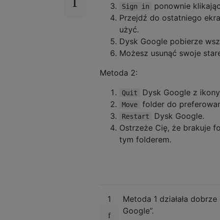
ponownie klikając
Sign in
Przejdź do ostatniego ekr
użyć.
Dysk Google pobierze wszy
Możesz usunąć swoje stare p
Metoda 2:
Dysk Google z ikony
Quit
folder do preferowane
Move
Dysk Google.
Restart
Ostrzeże Cię, że brakuje f
tym folderem.
1
Metoda 1 działała dobrze 
Google”.