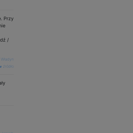
. Przy
nie
dź /
—
Władyn
źródło
ały